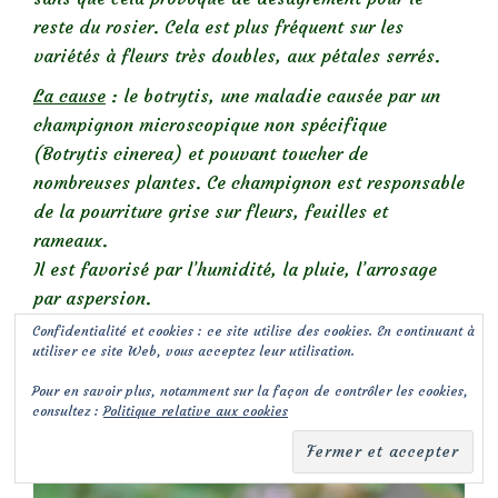
reste du rosier. Cela est plus fréquent sur les
variétés à fleurs très doubles, aux pétales serrés.
La cause
: le botrytis, une maladie causée par un
champignon microscopique non spécifique
(Botrytis cinerea) et pouvant toucher de
nombreuses plantes. Ce champignon est responsable
de la pourriture grise sur fleurs, feuilles et
rameaux.
Il est favorisé par l’humidité, la pluie, l’arrosage
par aspersion.
Confidentialité et cookies : ce site utilise des cookies. En continuant à
Que faire?
: il suffit de couper les fleurs touchées.
utiliser ce site Web, vous acceptez leur utilisation.
Parfois même, juste enlever les pétales brunis pour
Pour en savoir plus, notamment sur la façon de contrôler les cookies,
dégager la fleur et la laisser s’épanouir.
consultez :
Politique relative aux cookies
Evitez de planter des variétés aux grosses fleurs
pleines en climat humide.