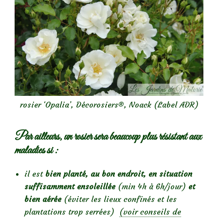
rosier ‘Opalia’, Décorosiers®, Noack (Label ADR)
Par ailleurs, un rosier sera beaucoup plus résistant aux
maladies si :
il est
bien planté, au bon endroit, en situation
suffisamment ensoleillée
(min 4h à 6h/jour)
et
bien aérée
(éviter les lieux confinés et les
plantations trop serrées)
(voir conseils de