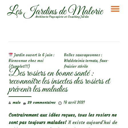
Les Jardins de Malorie
DÉ
Aller
Architecte Paysagiste et Coaching Jardin
au
LA
contenu
NA
NAVIGATION DE L’ARTICLE
Jardin ouvert le 6 juin :
Belles sauvageonnes :
Bienvenue chez moi
Waldsteinia ternata, faux-
(Complet!!!)
fraisier stérile
Des rosiers en bonne santé :
reconnaître les insectes des rosiers et
prévenir les maladies
18 avril 2021
malo
29 commentaires
Contrairement aux idées reçues, tous les rosiers ne
sont pas toujours malades!
Il existe aujourd’hui de