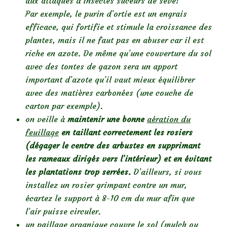
aux attaques d’insectes suceurs de sève!
Par exemple, le purin d’ortie est un engrais
efficace, qui fortifie et stimule la croissance des
plantes, mais il ne faut pas en abuser car il est
riche en azote. De même qu’une couverture du sol
avec des tontes de gazon sera un apport
important d’azote qu’il vaut mieux équilibrer
avec des matières carbonées (une couche de
carton par exemple).
on veille à
maintenir une bonne
aération du
feuillage
en taillant correctement les rosiers
(dégager le centre des arbustes en supprimant
les rameaux dirigés vers l’intérieur) et en évitant
les plantations trop serrées.
D’ailleurs, si vous
installez un rosier grimpant contre un mur,
écartez le support à 8-10 cm du mur afin que
l’air puisse circuler.
un paillage organique
couvre le sol (mulch ou