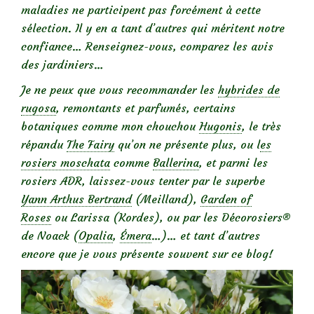
maladies ne participent pas forcément à cette
sélection. Il y en a tant d’autres qui méritent notre
confiance… Renseignez-vous, comparez les avis
des jardiniers…
Je ne peux que vous recommander les
hybrides de
rugosa
, remontants et parfumés, certains
botaniques comme mon chouchou
Hugonis
, le très
répandu
The Fairy
qu’on ne présente plus, ou l
es
rosiers moschata
comme
Ballerina
, et parmi les
rosiers ADR, laissez-vous tenter par le superbe
Yann Arthus Bertrand
(Meilland),
Garden of
Roses
ou Larissa (Kordes), ou par les Décorosiers®
de Noack (
Opalia
,
Émera
…)… et tant d’autres
encore que je vous présente souvent sur ce blog!