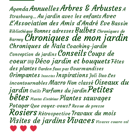
Arbres & Arbustes
Annuelles
Agenda
A
Avec
Au jardin avec les enfants
Strasbourg...
L'Association des Amis d'André Eve
Bassin
Bulbes
Bonnes adresses
Chroniques de
Bibliothèque
Chroniques de mon jardin
Barney
Chroniques de Nala
Coaching-jardin
Conseils
Coups de
Conception de jardins
Déco jardin et bouquets
coeur
Fêtes
DIY
des plantes
Gourmandises
Garden faux pas
Grimpantes
Inspirations
Les
Joli Duo
Insectes
Oiseaux du
Macro
Non classé
incontournables
Petites
jardin
Parfums du jardin
Outils
bêtes
Plantes sauvages
Plantes d’intérieur
Potager
Que voyez-vous?
Revue de presse
Rosiers
Travaux du mois
Rétrospective
Vivaces
Visites de jardins
Vivaces couvre-sol