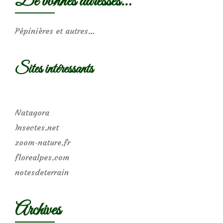
De bonnes adresses…
Pépinières et autres…
Sites intéressants
Natagora
Insectes.net
zoom-nature.fr
florealpes.com
notesdeterrain
Archives