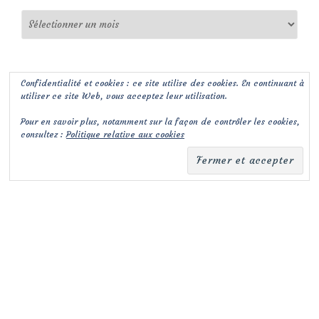
Archives
Confidentialité et cookies : ce site utilise des cookies. En continuant à
utiliser ce site Web, vous acceptez leur utilisation.
Pour en savoir plus, notamment sur la façon de contrôler les cookies,
consultez :
Politique relative aux cookies
(c) Les Jardins de Malorie
Menu
fa-
fa-
facebook-
envelope-
secondaire
square
square