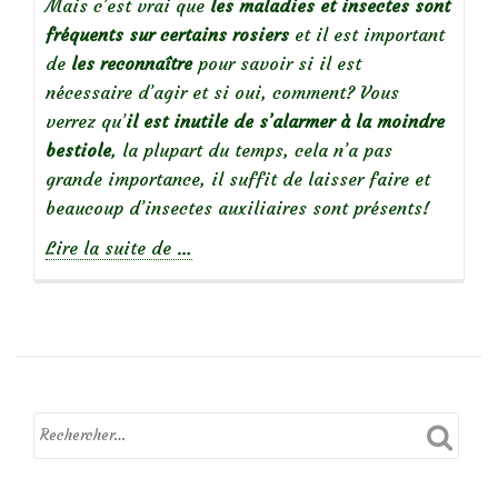
Mais c’est vrai que
les maladies et insectes sont
fréquents sur certains rosiers
et il est important
de
les reconnaître
pour savoir si il est
nécessaire d’agir et si oui, comment? Vous
verrez qu’
il est inutile de s’alarmer à la moindre
bestiole
, la plupart du temps, cela n’a pas
grande importance, il suffit de laisser faire et
beaucoup d’insectes auxiliaires sont présents!
à
Lire la suite de
…
propos
deDes
rosiers
en
bonne
santé
:
reconnaître