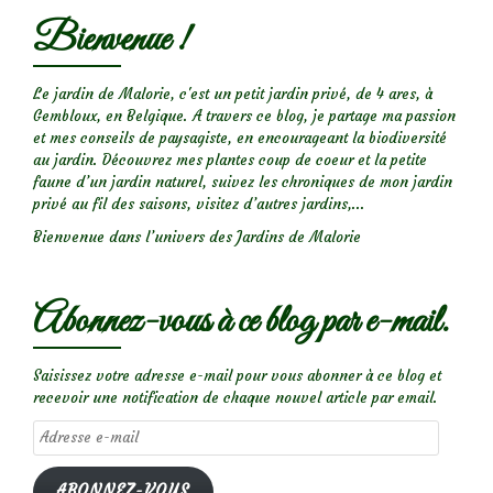
les
Bienvenue !
insectes
des
rosiers
Le jardin de Malorie, c'est un petit jardin privé, de 4 ares, à
Gembloux, en Belgique. A travers ce blog, je partage ma passion
et
et mes conseils de paysagiste, en encourageant la biodiversité
prévenir
au jardin. Découvrez mes plantes coup de coeur et la petite
les
faune d’un jardin naturel, suivez les chroniques de mon jardin
privé au fil des saisons, visitez d’autres jardins,...
maladies
Bienvenue dans l’univers des Jardins de Malorie
Abonnez-vous à ce blog par e-mail.
Saisissez votre adresse e-mail pour vous abonner à ce blog et
recevoir une notification de chaque nouvel article par email.
Adresse
e-
mail
ABONNEZ-VOUS