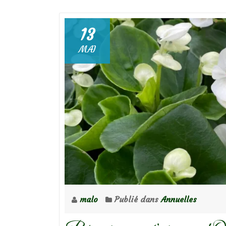
deOsteospermum,
intrigantes
beautés…
13
MAI
malo
Publié dans
Annuelles