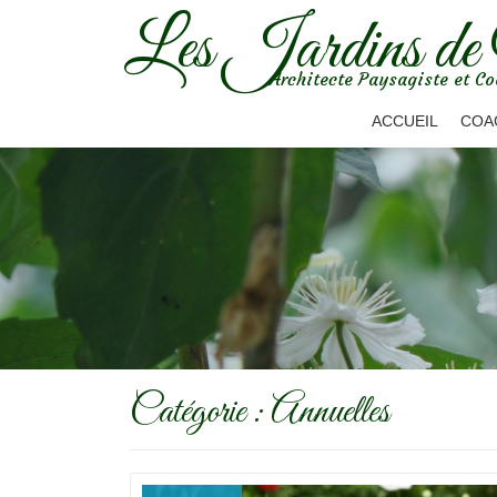
Les Jardins de
Aller
Architecte Paysagiste et Co
au
contenu
ACCUEIL
COA
Catégorie :
Annuelles