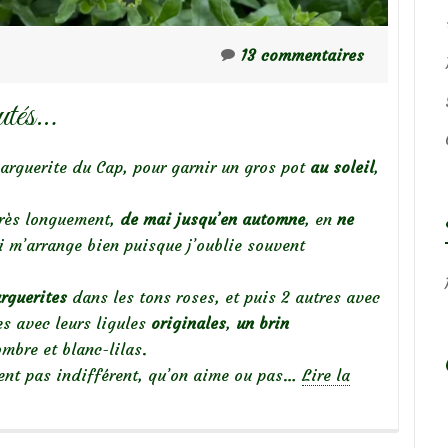
13 commentaires
autés…
arguerite du Cap, pour garnir un gros pot
au soleil
,
très longuement,
de mai jusqu’en automne
, en
ne
i m’arrange bien puisque j’oublie souvent
rguerites
dans les tons roses, et puis 2 autres avec
tes avec leurs ligules
originales
,
un brin
mbre et blanc-lilas.
ssent pas indifférent, qu’on aime ou pas…
Lire la