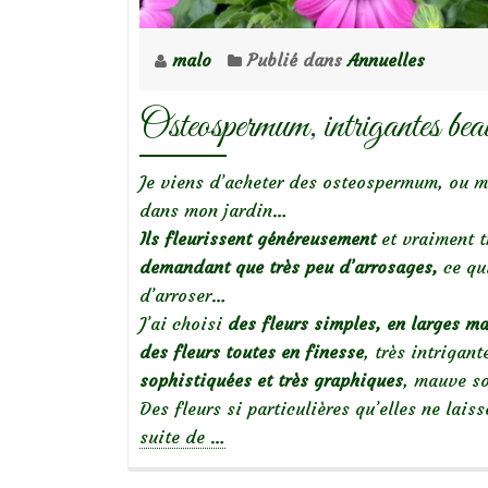
malo
Publié dans
Annuelles
Osteospermum, intrigantes be
Je viens d’acheter des osteospermum, ou m
dans mon jardin…
Ils fleurissent généreusement
et vraiment 
demandant que très peu d’arrosages,
ce qu
d’arroser…
J’ai choisi
des fleurs simples, en larges ma
des fleurs toutes en finesse
, très intrigan
sophistiquées et très graphiques
, mauve so
Des fleurs si particulières qu’elles ne lai
à
suite de
…
propos