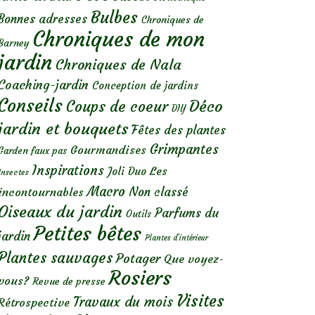
Bulbes
Bonnes adresses
Chroniques de
Chroniques de mon
Barney
jardin
Chroniques de Nala
Coaching-jardin
Conception de jardins
Conseils
Déco
Coups de coeur
DIY
jardin et bouquets
Fêtes des plantes
Grimpantes
Gourmandises
Garden faux pas
Inspirations
Les
Joli Duo
Insectes
Macro
Non classé
incontournables
Oiseaux du jardin
Parfums du
Outils
Petites bêtes
jardin
Plantes d’intérieur
Plantes sauvages
Potager
Que voyez-
Rosiers
vous?
Revue de presse
Visites
Travaux du mois
Rétrospective