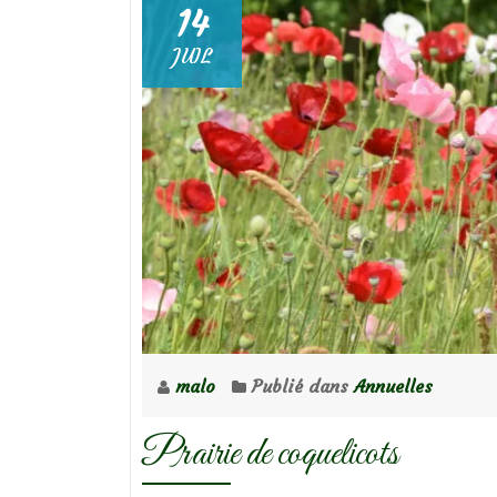
14
JUIL
malo
Publié dans
Annuelles
Prairie de coquelicots