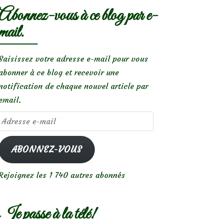
Abonnez-vous à ce blog par e-
mail.
Saisissez votre adresse e-mail pour vous
abonner à ce blog et recevoir une
notification de chaque nouvel article par
email.
Adresse
e-
mail
ABONNEZ-VOUS
Rejoignez les 1 740 autres abonnés
Je passe à la télé!