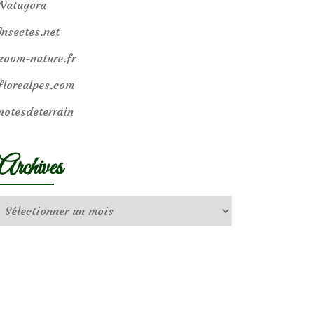
Natagora
Insectes.net
zoom-nature.fr
florealpes.com
notesdeterrain
Archives
Archives