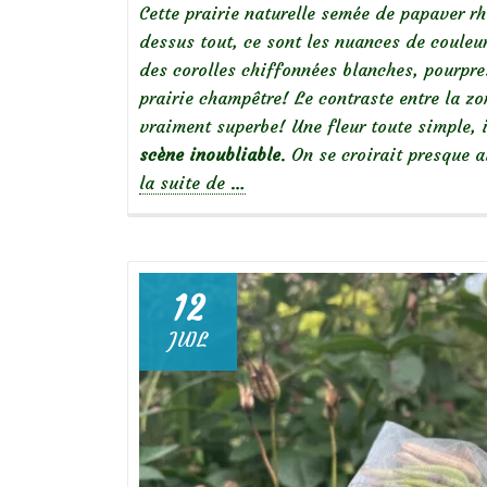
Cette prairie naturelle semée de papaver r
dessus tout, ce sont les nuances de couleur
des corolles chiffonnées blanches, pourpre
prairie champêtre! Le contraste entre la zo
vraiment superbe! Une fleur toute simple,
scène inoubliable
. On se croirait presque
à
la suite de
…
propos
dePrairie
de
coquelicots
12
JUIL