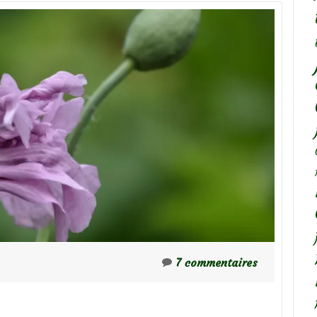
en
place,
semis
faciles
7 commentaires