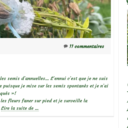
11 commentaires
es semis d’annuelles… L’ennui c’est que je ne suis
 puisque je mise sur les semis spontanés et je n’ai
iqués »!
 les fleurs faner sur pied et je surveille la
à
.
Lire la suite de
…
propos
deSemis