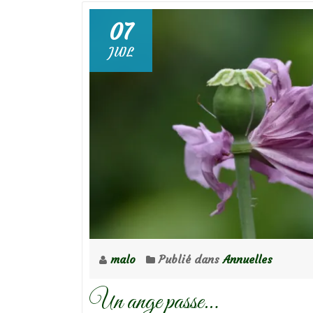
07
JUIL
malo
Publié dans
Annuelles
Un ange passe…