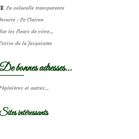
La volucelle transparente
Insecte : Le Clairon
Sur les fleurs de circe…
Corise de la Jusquiame
De bonnes adresses…
Pépinières et autres…
Sites intéressants