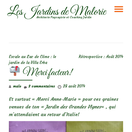
Les Jardins de Malorie
DÉ
Aller
Architecte Paysagiste et Coaching Jardin
au
LA
contenu
NA
NAVIGATION DE L’ARTICLE
Escale au Lac de Côme : le
Rétrospective : Août 2014
jardin de la Villa Erba
Merci facteur!
28 août 2014
malo
3 commentaires
Et surtout « Merci Anne-Marie » pour ces graines
venues de ton
« Jardin des Grandes Vignes
« , qui
m’attendaient au retour d’Italie!