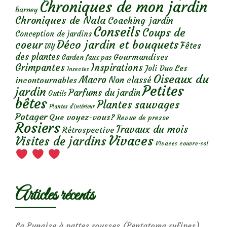
Chroniques de mon jardin
Barney
Chroniques de Nala
Coaching-jardin
Conseils
Coups de
Conception de jardins
Déco jardin et bouquets
coeur
Fêtes
DIY
des plantes
Gourmandises
Garden faux pas
Grimpantes
Inspirations
Les
Joli Duo
Insectes
Oiseaux du
Macro
Non classé
incontournables
Petites
jardin
Parfums du jardin
Outils
bêtes
Plantes sauvages
Plantes d’intérieur
Potager
Que voyez-vous?
Revue de presse
Rosiers
Travaux du mois
Rétrospective
Vivaces
Visites de jardins
Vivaces couvre-sol
Articles récents
La Punaise à pattes rousses (Pentatoma rufipes)