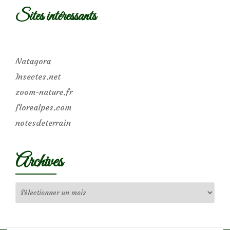
Sites intéressants
Natagora
Insectes.net
zoom-nature.fr
florealpes.com
notesdeterrain
Archives
Archives