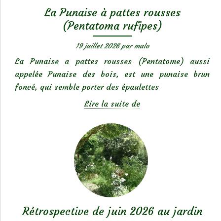
La Punaise à pattes rousses
(Pentatoma rufipes)
19 juillet 2026
par
malo
La Punaise a pattes rousses (Pentatome) aussi
appelée Punaise des bois, est une punaise brun
foncé, qui semble porter des épaulettes
La
Lire la suite de
Punaise
à
pattes
rousses
(Pentatoma
rufipes)
Rétrospective de juin 2026 au jardin