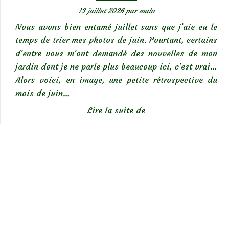
13 juillet 2026
par
malo
Nous avons bien entamé juillet sans que j’aie eu le
temps de trier mes photos de juin. Pourtant, certains
d’entre vous m’ont demandé des nouvelles de mon
jardin dont je ne parle plus beaucoup ici, c’est vrai…
Alors voici, en image, une petite rétrospective du
mois de juin…
Rétrospective
Lire la suite de
de
juin
2026
au
jardin