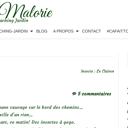
 Malorie
aching Jardin
CHING-JARDIN
BLOG
A PROPOS
CONTACT
#CAFAITT
Insecte : Le Clairon
5 commentaires
faune sauvage sur le bord des chemins…
eille d’un rien…
arc, ce matin! Des insectes à gogo.