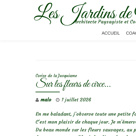
Les Jardins de
Aller
Architecte Paysagiste et Co
au
contenu
ACCUEIL
COA
NAVIGATION DE L’ARTICLE
Corise de la Jusquiame
Sur les fleurs de circe…
malo
1 juillet 2026
En me baladant, j’observe toute une petite 
C’est mon plaisir de chaque jour. Je m’émerv
Du beau monde sur les fleurs sauvages, au p