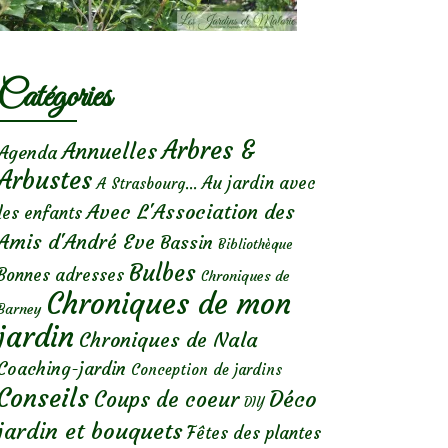
Catégories
Arbres &
Annuelles
Agenda
Arbustes
Au jardin avec
A Strasbourg...
Avec L'Association des
les enfants
Amis d'André Eve
Bassin
Bibliothèque
Bulbes
Bonnes adresses
Chroniques de
Chroniques de mon
Barney
jardin
Chroniques de Nala
Coaching-jardin
Conception de jardins
Conseils
Déco
Coups de coeur
DIY
jardin et bouquets
Fêtes des plantes