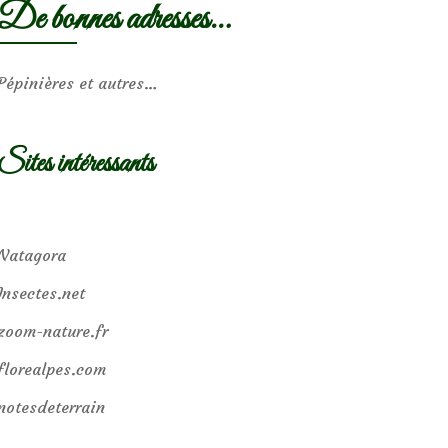
De bonnes adresses…
Pépinières et autres…
Sites intéressants
Natagora
Insectes.net
zoom-nature.fr
florealpes.com
notesdeterrain