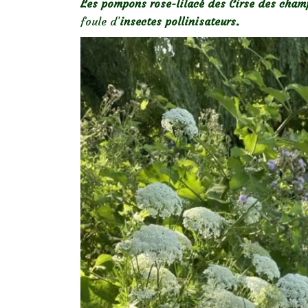
Les pompons rose-lilacé des Cirse des cham
foule d’
insectes pollinisateurs.