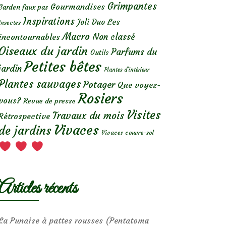
Grimpantes
Gourmandises
Garden faux pas
Inspirations
Les
Joli Duo
Insectes
Macro
Non classé
incontournables
Oiseaux du jardin
Parfums du
Outils
Petites bêtes
jardin
Plantes d’intérieur
Plantes sauvages
Potager
Que voyez-
Rosiers
vous?
Revue de presse
Visites
Travaux du mois
Rétrospective
Vivaces
de jardins
Vivaces couvre-sol
Articles récents
La Punaise à pattes rousses (Pentatoma