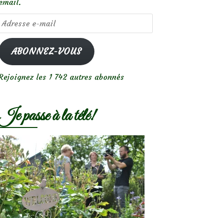
email.
Adresse
e-
mail
ABONNEZ-VOUS
Rejoignez les 1 742 autres abonnés
Je passe à la télé!