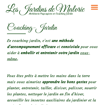
Les Jardins de Malorie
DÉ
Aller
Architecte Paysagiste et Coaching Jardin
au
LA
contenu
Coaching-Jardin
NA
Le coaching-jardin, c’est
une méthode
d’accompagnement efficace
et
conviviale
pour vous
aider à
embellir et entretenir votre jardin
vous-
même
.
Vous êtes prêts à mettre les mains dans la terre
mais vous aimeriez
apprendre les bons gestes
pour
planter, entretenir, tailler, diviser, palisser, nourrir
les plantes, nettoyer le jardin en fin d’hiver,
accueillir les insectes auxiliaires du jardinier et la