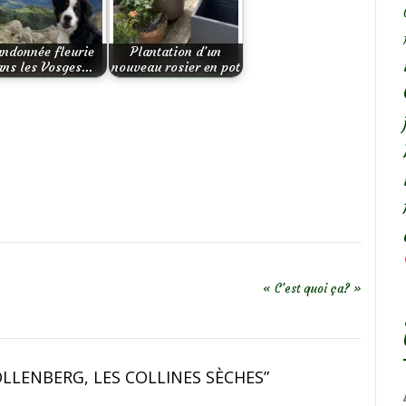
ndonnée fleurie
Plantation d’un
ans les Vosges…
nouveau rosier en pot
« C’est quoi ça? »
LLENBERG, LES COLLINES SÈCHES
”