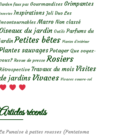
Grimpantes
Gourmandises
Garden faux pas
Inspirations
Les
Joli Duo
Insectes
Macro
Non classé
incontournables
Oiseaux du jardin
Parfums du
Outils
Petites bêtes
jardin
Plantes d’intérieur
Plantes sauvages
Potager
Que voyez-
Rosiers
vous?
Revue de presse
Visites
Travaux du mois
Rétrospective
Vivaces
de jardins
Vivaces couvre-sol
Articles récents
La Punaise à pattes rousses (Pentatoma