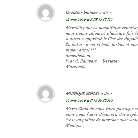
Dezutter Viviane
a dit :
22 mai 2026 à 8 08 13 05135
Merciiiii pour ce magnifique reporta
nous avons séjourné plusieurs fois (
« aussi » apprécié le Clos Ste Appolin
La nature y est si belle là-bas et vo
région aussi !!!
Amicalement,
V. et A. Lambert – Dezutter
Marcinelle
MONIQUE EVANO
a dit :
23 mai 2026 à 0 12 38 05385
Merci Malo de nous faire partager ce
vous nous faites découvrir des espèc
C’est un plaisir de marcher avec vo
Monique.