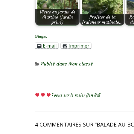
Visite au jardin de
Martine (jardin
Profiter de la
Ra
privé)
fraîcheur matinale…
d
Partager :
E-mail
Imprimer
Publié dans
Non classé
NAVIGATION DE L’ARTICLE
Focus sur le rosier Yen Baï
4 COMMENTAIRES SUR “
BALADE AU BO