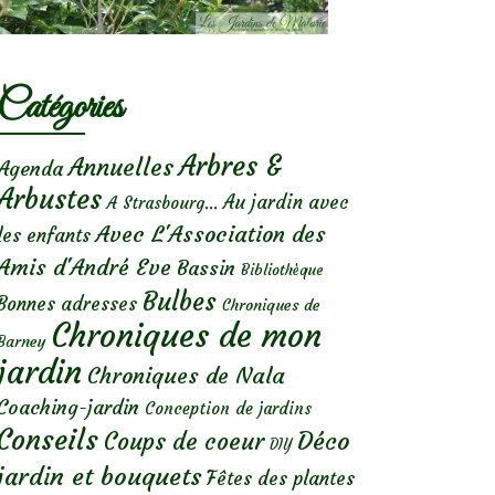
Catégories
Arbres &
Annuelles
Agenda
Arbustes
Au jardin avec
A Strasbourg...
Avec L'Association des
les enfants
Amis d'André Eve
Bassin
Bibliothèque
Bulbes
Bonnes adresses
Chroniques de
Chroniques de mon
Barney
jardin
Chroniques de Nala
Coaching-jardin
Conception de jardins
Conseils
Déco
Coups de coeur
DIY
jardin et bouquets
Fêtes des plantes