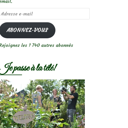
email.
Adresse
e-
mail
ABONNEZ-VOUS
Rejoignez les 1 740 autres abonnés
Je passe à la télé!