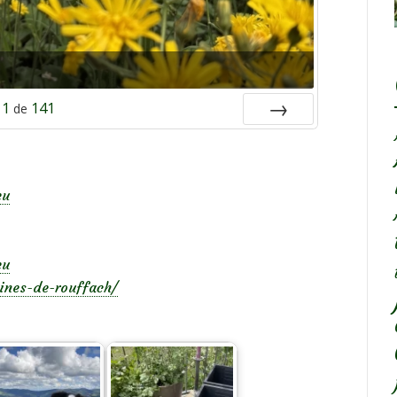
1
141
de
SUIV.
eu
eu
lines-de-rouffach/