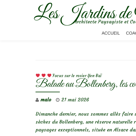
Les Jardins de
Aller
Architecte Paysagiste et Co
au
contenu
ACCUEIL
COA
NAVIGATION DE L’ARTICLE
Focus sur le rosier Yen Baï
Balade au Bollenberg, les coll
malo
21 mai 2026
Dimanche dernier, nous sommes allés faire u
sèches du Bollenberg, une réserve naturelle 
paysages exceptionnels, située en Alsace da