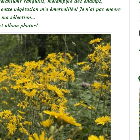
s géraniums sanguins, mélampyre des champs,
cette végétation m’a émerveillée! Je n’ai pas encore
à ma sélection…
cet album photos!