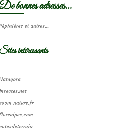
De bonnes adresses…
Pépinières et autres…
Sites intéressants
Natagora
Insectes.net
zoom-nature.fr
florealpes.com
notesdeterrain