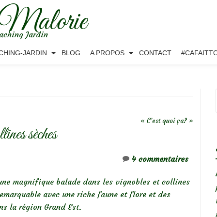
 Malorie
aching Jardin
CHING-JARDIN
BLOG
A PROPOS
CONTACT
#CAFAITT
« C’est quoi ça? »
ines sèches
4 commentaires
ne magnifique balade dans les vignobles et collines
remarquable avec une riche faune et flore et des
ns la région Grand Est.