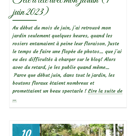
Tête à tête avec mon jardin (1
juin 2023)
Au début du mois de juin, j’ai retrouvé mon
jardin seulement quelques heures, quand les
rosiers entamaient à peine leur floraison. Juste
le temps de faire une flopée de photos… que j’ai
eu des difficultés à charger sur le blog! Alors
avec du retard, je les publie quand même…
Parce que début juin, dans tout le jardin, les
boutons floraux étaient nombreux et
promettaient un beau spectacle !
Lire la suite de
à
…
propos
deTête
à
tête
10