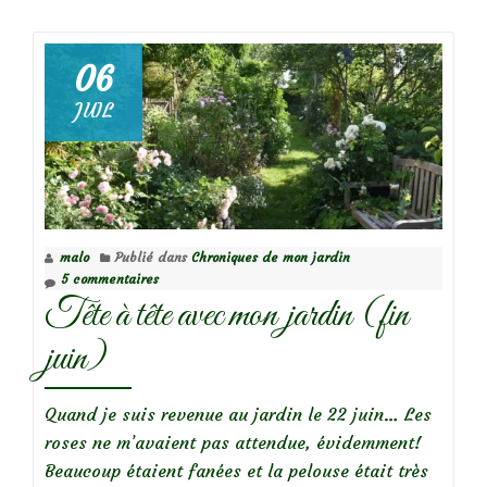
deCe
dimanche
au
06
jardin…
JUIL
malo
Publié dans
Chroniques de mon jardin
5 commentaires
Tête à tête avec mon jardin (fin
juin)
Quand je suis revenue au jardin le 22 juin… Les
roses ne m’avaient pas attendue, évidemment!
Beaucoup étaient fanées et la pelouse était très