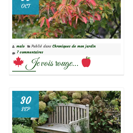
au
OCT
jardin
malo
Publié dans
Chroniques de mon jardin
7 commentaires
Je vois rouge…
30
SEP