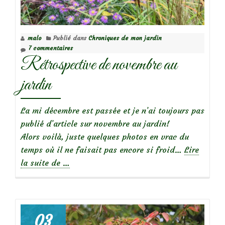
malo
Publié dans
Chroniques de mon jardin
7 commentaires
Rétrospective de novembre au
jardin
La mi décembre est passée et je n’ai toujours pas
publié d’article sur novembre au jardin!
Alors voilà, juste quelques photos en vrac du
temps où il ne faisait pas encore si froid…
Lire
à
la suite de
…
propos
deRétrospective
de
novembre
03