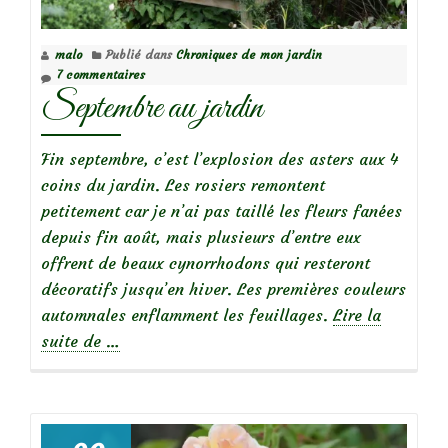
malo
Publié dans
Chroniques de mon jardin
7 commentaires
Septembre au jardin
Fin septembre, c’est l’explosion des asters aux 4
coins du jardin. Les rosiers remontent
petitement car je n’ai pas taillé les fleurs fanées
depuis fin août, mais plusieurs d’entre eux
offrent de beaux cynorrhodons qui resteront
décoratifs jusqu’en hiver. Les premières couleurs
automnales enflamment les feuillages.
Lire la
à
suite de
…
propos
deSeptembre
au
jardin