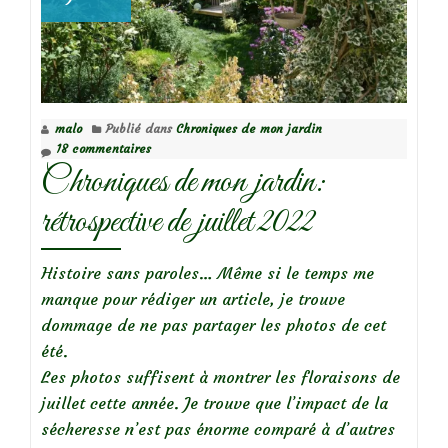
:
Bilan
Août
2022
(1/2)
malo
Publié dans
Chroniques de mon jardin
18 commentaires
Chroniques de mon jardin:
rétrospective de juillet 2022
Histoire sans paroles… Même si le temps me
manque pour rédiger un article, je trouve
dommage de ne pas partager les photos de cet
été.
Les photos suffisent à montrer les floraisons de
juillet cette année. Je trouve que l’impact de la
sécheresse n’est pas énorme comparé à d’autres