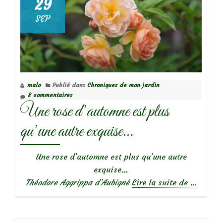
29
SEP
malo
Publié dans
Chroniques de mon jardin
8 commentaires
Une rose d’automne est plus
qu’une autre exquise…
Une rose d’automne est plus qu’une autre
exquise…
à
Théodore Aggrippa d’Aubigné
Lire la suite de
…
propos
deUne
rose