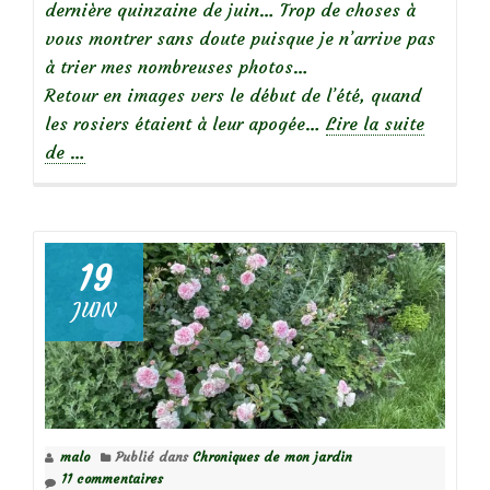
dernière quinzaine de juin… Trop de choses à
vous montrer sans doute puisque je n’arrive pas
à trier mes nombreuses photos…
Retour en images vers le début de l’été, quand
les rosiers étaient à leur apogée…
Lire la suite
à
de
…
propos
deRétrospective
de
juin
19
2022
JUIN
au
jardin
malo
Publié dans
Chroniques de mon jardin
11 commentaires