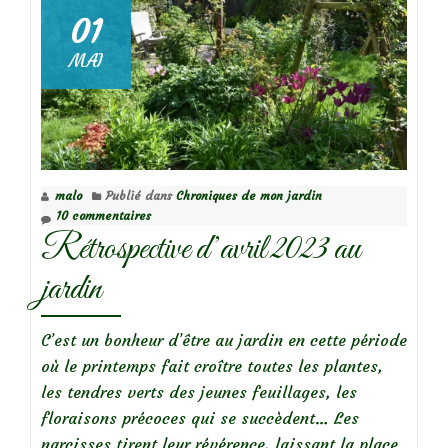
dans
01
mon
MAI
jardin
malo
Publié dans
Chroniques de mon jardin
10 commentaires
Rétrospective d’avril 2023 au
jardin
C’est un bonheur d’être au jardin en cette période
où le printemps fait croître toutes les plantes,
les tendres verts des jeunes feuillages, les
floraisons précoces qui se succèdent… Les
narcisses tirent leur révérence, laissant la place