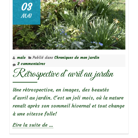
03
MAI
malo
Publié dans
Chroniques de mon jardin
2 commentaires
Rétrospective d’avril au jardin
Une rétrospective, en images, des beautés
d’avril au jardin. C’est un joli mois, où la nature
renaît après son sommeil hivernal et tout change
à une vitesse folle!
à
Lire la suite de
…
propos