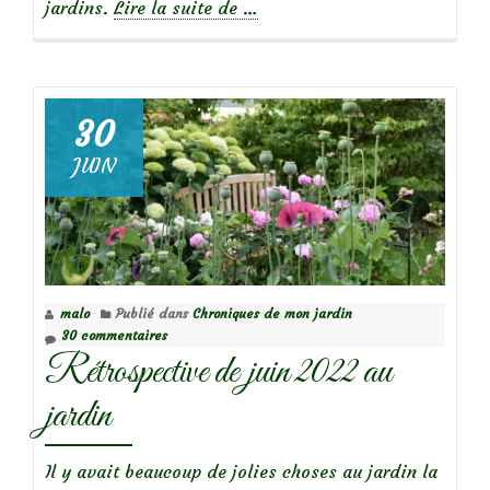
à
jardins.
Lire la suite de
…
propos
deChroniques
de
mon
30
jardin:
JUIN
rétrospective
de
juillet
2022
malo
Publié dans
Chroniques de mon jardin
30 commentaires
Rétrospective de juin 2022 au
jardin
Il y avait beaucoup de jolies choses au jardin la