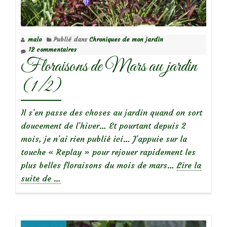
malo
Publié dans
Chroniques de mon jardin
12 commentaires
Floraisons de Mars au jardin
(1/2)
Il s’en passe des choses au jardin quand on sort
doucement de l’hiver… Et pourtant depuis 2
mois, je n’ai rien publié ici… J’appuie sur la
touche « Replay » pour rejouer rapidement les
plus belles floraisons du mois de mars…
Lire la
à
suite de
…
propos
deFloraisons
de