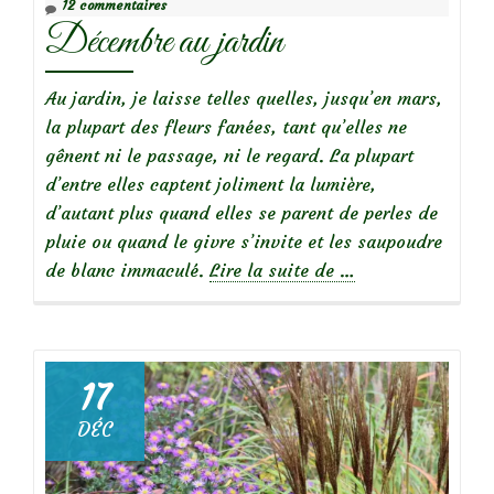
12 commentaires
Décembre au jardin
Au jardin, je laisse telles quelles, jusqu’en mars,
la plupart des fleurs fanées, tant qu’elles ne
gênent ni le passage, ni le regard. La plupart
d’entre elles captent joliment la lumière,
d’autant plus quand elles se parent de perles de
pluie ou quand le givre s’invite et les saupoudre
à
de blanc immaculé.
Lire la suite de
…
propos
deDécembre
au
jardin
17
DÉC