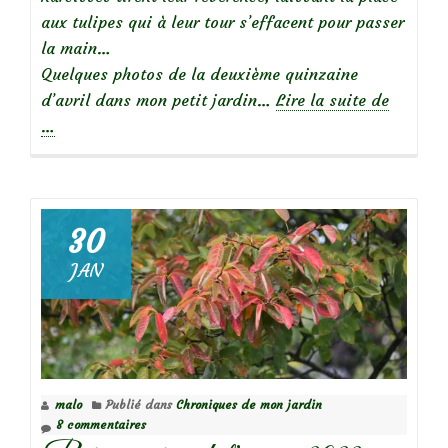
aux tulipes qui à leur tour s’effacent pour passer
la main…
Quelques photos de la deuxième quinzaine
à
d’avril dans mon petit jardin…
Lire la suite de
propos
…
deRétro
d’avril
2023
au
30
jardin
JAN
malo
Publié dans
Chroniques de mon jardin
8 commentaires