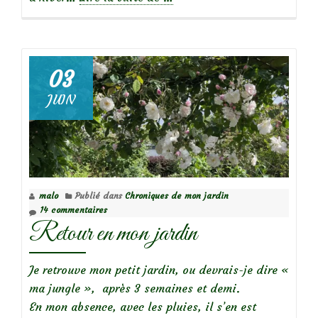
propos
deRétrospective
de
mars
03
au
JUIN
jardin
malo
Publié dans
Chroniques de mon jardin
14 commentaires
Retour en mon jardin
Je retrouve mon petit jardin, ou devrais-je dire «
ma jungle », après 3 semaines et demi.
En mon absence, avec les pluies, il s’en est