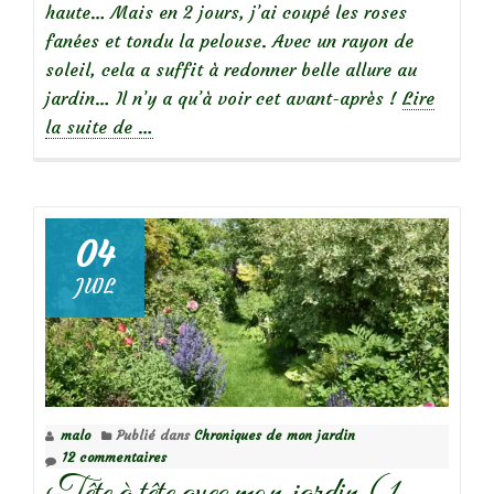
haute… Mais en 2 jours, j’ai coupé les roses
fanées et tondu la pelouse. Avec un rayon de
soleil, cela a suffit à redonner belle allure au
jardin… Il n’y a qu’à voir cet avant-après !
Lire
à
la suite de
…
propos
deTête
à
tête
04
avec
JUIL
mon
jardin
(fin
juin)
malo
Publié dans
Chroniques de mon jardin
12 commentaires