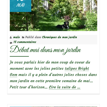
avec
MAI
mon
jardin
(1
juin
2023)
malo
Publié dans
Chroniques de mon jardin
15 commentaires
Début mai dans mon jardin
Je vous parlais hier de mon coup de coeur du
moment avec les jolies petites
tulipes Bright
Gem
mais il y a plein d’autres jolies choses dans
mon jardin en cette première semaine de mai…
à
Petit tour d’horizon…
Lire la suite de
…
propos
deDébut
mai