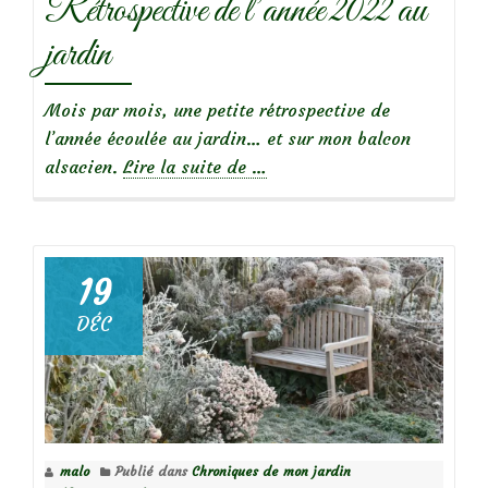
Rétrospective de l’année 2022 au
jardin
Mois par mois, une petite rétrospective de
l’année écoulée au jardin… et sur mon balcon
à
alsacien.
Lire la suite de
…
propos
deRétrospective
de
l’année
19
2022
DÉC
au
jardin
malo
Publié dans
Chroniques de mon jardin