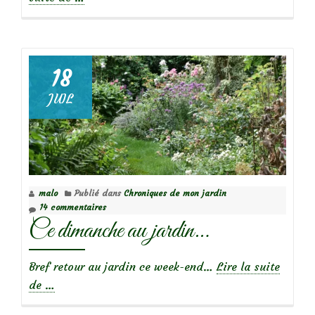
propos
dePassage
à
l’an
18
neuf
JUIL
pour
le
jardin
malo
Publié dans
Chroniques de mon jardin
14 commentaires
Ce dimanche au jardin…
Bref retour au jardin ce week-end…
Lire la suite
à
de
…
propos