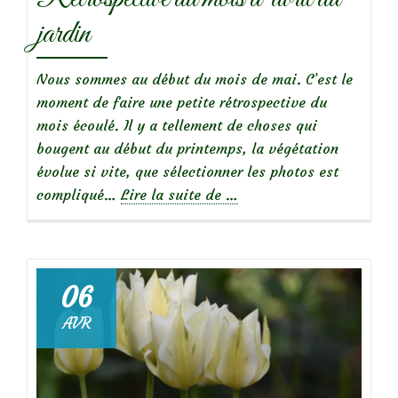
jardin
Nous sommes au début du mois de mai. C’est le
moment de faire une petite rétrospective du
mois écoulé. Il y a tellement de choses qui
bougent au début du printemps, la végétation
évolue si vite, que sélectionner les photos est
à
compliqué…
Lire la suite de
…
propos
deRétrospective
du
mois
06
d’avril
AVR
au
jardin