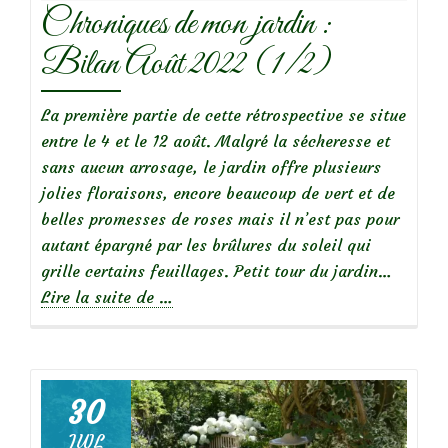
Chroniques de mon jardin :
Bilan Août 2022 (1/2)
La première partie de cette rétrospective se situe
entre le 4 et le 12 août. Malgré la sécheresse et
sans aucun arrosage, le jardin offre plusieurs
jolies floraisons, encore beaucoup de vert et de
belles promesses de roses mais il n’est pas pour
autant épargné par les brûlures du soleil qui
grille certains feuillages. Petit tour du jardin…
à
Lire la suite de
…
propos
deChroniques
de
mon
30
jardin
JUIL