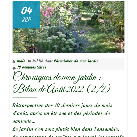
d’autom
04
est
SEP
plus
qu’une
autre
exquise
malo
Publié dans
Chroniques de mon jardin
13 commentaires
Chroniques de mon jardin :
Bilan de Août 2022 (2/2)
Rétrospective des 10 derniers jours du mois
d’août, après un été sec et des périodes de
canicule…
Le jardin s’en sort plutôt bien dans l’ensemble.
Le compostage de surface a préservé les massifs