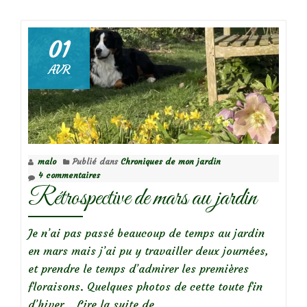
deRétrospective
d’avril
au
01
jardin
AVR
malo
Publié dans
Chroniques de mon jardin
4 commentaires
Rétrospective de mars au jardin
Je n’ai pas passé beaucoup de temps au jardin
en mars mais j’ai pu y travailler deux journées,
et prendre le temps d’admirer les premières
floraisons. Quelques photos de cette toute fin
à
d’hiver…
Lire la suite de
…