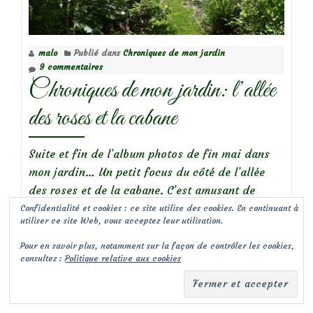
problème,
que
des
malo
Publié dans
Chroniques de mon jardin
solutions!
9 commentaires
Chroniques de mon jardin: l’allée
des roses et la cabane
Suite et fin de l’album photos de fin mai dans
mon jardin… Un petit focus du côté de l’allée
des roses et de la cabane. C’est amusant de
l’appeler encore «l’allée des roses » car vous le
Confidentialité et cookies : ce site utilise des cookies. En continuant à
utiliser ce site Web, vous acceptez leur utilisation.
savez, aujourd’hui, il y a des roses partout
ailleurs au jardin. Et quel plaisir d’être là pour le
Pour en savoir plus, notamment sur la façon de contrôler les cookies,
consultez :
Politique relative aux cookies
à
lancement du bal des roses!
Lire la suite de
…
propos
deChroniq