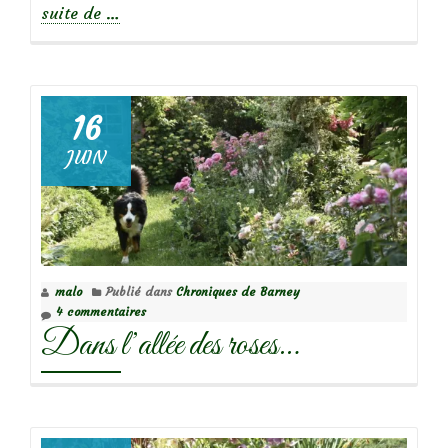
à
suite de
…
propos
deRétrospective
de
juin
16
2026
JUIN
au
jardin
malo
Publié dans
Chroniques de Barney
4 commentaires
Dans l’allée des roses…