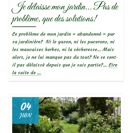
Je délaisse mon jardin… Pas de
problème, que des solutions!
Le problème de mon jardin « abandonné » par
sa jardinière? Ni le gazon, ni les pucerons, ni
les mauvaises herbes, ni la sécheresse… Mais
alors, je ne lui manque pas du tout? Ne se sent-
il pas délaissé depuis que je suis partie?…
Lire
à
la suite de
…
propos
deJe
délaisse
mon
04
jardin…
JUIN
Pas
de