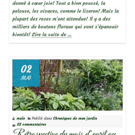
donné à cœur joie! Tout a bien poussé, la
pelouse, les vivaces, comme le liseron! Mais la
plupart des roses m’ont attendue! Il y a des
milliers de boutons floraux qui vont s’épanouir
à
bientôt!
Lire la suite de
…
propos
deRetour
en
mon
02
jardin
MAI
malo
Publié dans
Chroniques de mon jardin
22 commentaires
Rétrospective du mois d’avril au