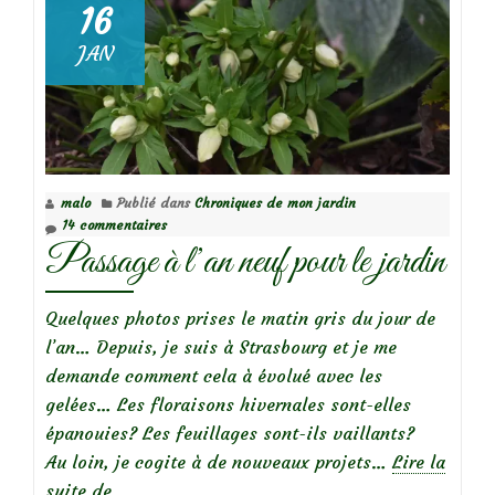
Mars
16
au
JAN
jardin
(1/2)
malo
Publié dans
Chroniques de mon jardin
14 commentaires
Passage à l’an neuf pour le jardin
Quelques photos prises le matin gris du jour de
l’an… Depuis, je suis à Strasbourg et je me
demande comment cela à évolué avec les
gelées… Les floraisons hivernales sont-elles
épanouies? Les feuillages sont-ils vaillants?
Au loin, je cogite à de nouveaux projets…
Lire la
à
suite de
…