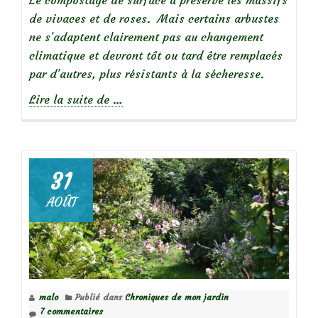
de vivaces et de roses. Mais certains arbustes
ne s’adaptent clairement pas au changement
climatique et devront tôt ou tard être remplacés
par d’autres, plus résistants à la sécheresse.
à
Lire la suite de
…
propos
deChroniques
de
mon
31
jardin
AOÛT
:
Bilan
de
Août
2022
malo
Publié dans
Chroniques de mon jardin
(2/2)
7 commentaires