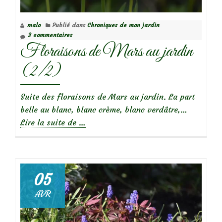
malo
Publié dans
Chroniques de mon jardin
3 commentaires
Floraisons de Mars au jardin
(2/2)
Suite des floraisons de Mars au jardin. La part
belle au blanc, blanc crème, blanc verdâtre,…
à
Lire la suite de
…
propos
deFloraisons
de
Mars
05
au
AVR
jardin
(2/2)