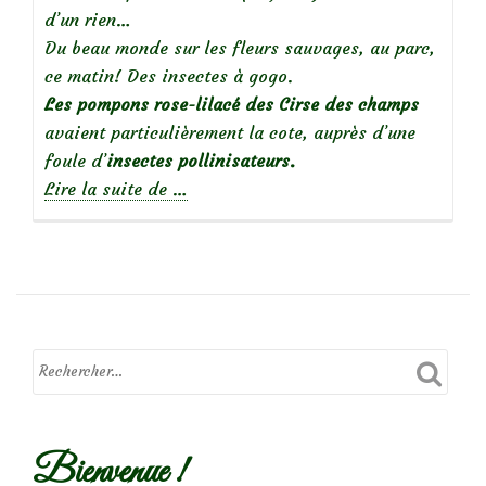
d’un rien…
Du beau monde sur les fleurs sauvages, au parc,
ce matin! Des insectes à gogo.
Les pompons rose-lilacé des Cirse des champs
avaient particulièrement la cote, auprès d’une
foule d’
insectes pollinisateurs.
à
Lire la suite de
…
propos
deSur
les
fleurs
de
circe…
Bienvenue !