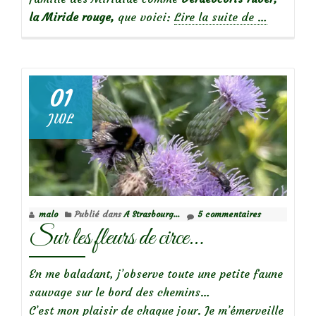
à
la Miride rouge,
que voici:
Lire la suite de
…
propos
dePunaise,
prédatrice
de
01
pucerons
JUIL
et
autres
insectes
malo
Publié dans
A Strasbourg...
5 commentaires
Sur les fleurs de circe…
En me baladant, j’observe toute une petite faune
sauvage sur le bord des chemins…
C’est mon plaisir de chaque jour. Je m’émerveille