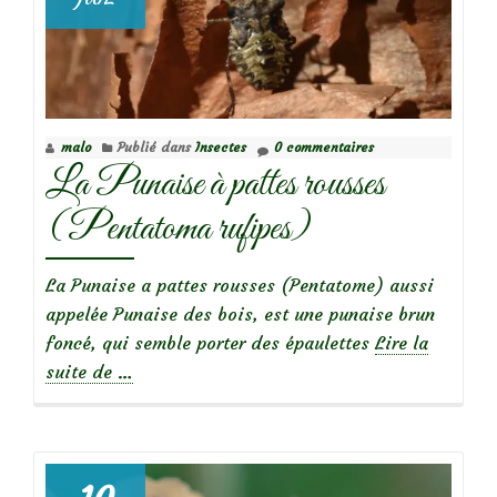
malo
Publié dans
Insectes
0 commentaires
La Punaise à pattes rousses
(Pentatoma rufipes)
La Punaise a pattes rousses (Pentatome) aussi
appelée Punaise des bois, est une punaise brun
foncé, qui semble porter des épaulettes
Lire la
à
suite de
…
propos
deLa
Punaise
à