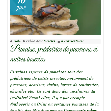
10
pattes
JUIL
rousses
(Pentatoma
rufipes)
malo
Publié dans
Insectes
0 commentaires
Punaise, prédatrice de pucerons et
autres insectes
Certaines espèces de punaises sont des
prédatrices de petits insectes, notamment de
pucerons, acariens, thrips, larves de tenthredes,
chenilles etc. Ce sont donc des auxiliaires du
jardinier! Parmi elles, il y a par exemple
Anthocoris ou Orius ou certaines punaises de la
famille des Miridiae comme
Deraeocoris ruber,