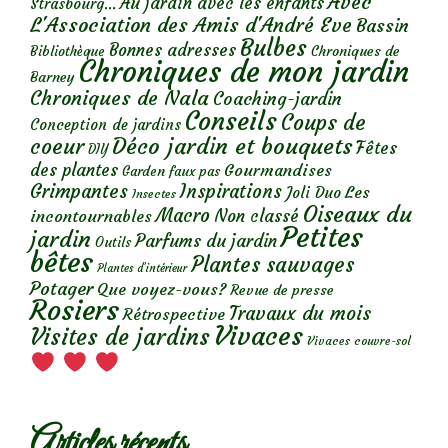
Avec
Au jardin avec les enfants
Strasbourg...
L'Association des Amis d'André Eve
Bassin
Bulbes
Bonnes adresses
Chroniques de
Bibliothèque
Chroniques de mon jardin
Barney
Chroniques de Nala
Coaching-jardin
Conseils
Coups de
Conception de jardins
Déco jardin et bouquets
coeur
Fêtes
DIY
des plantes
Gourmandises
Garden faux pas
Grimpantes
Inspirations
Les
Joli Duo
Insectes
Oiseaux du
Macro
Non classé
incontournables
Petites
jardin
Parfums du jardin
Outils
bêtes
Plantes sauvages
Plantes d’intérieur
Potager
Que voyez-vous?
Revue de presse
Rosiers
Travaux du mois
Rétrospective
Vivaces
Visites de jardins
Vivaces couvre-sol
Articles récents