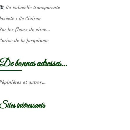
La volucelle transparente
Insecte : Le Clairon
Sur les fleurs de circe…
Corise de la Jusquiame
De bonnes adresses…
Pépinières et autres…
Sites intéressants