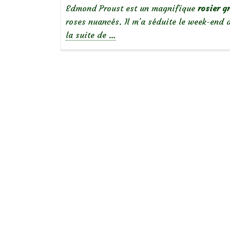
Edmond Proust est un magnifique
rosier g
roses nuancés. Il m’a séduite le week-end 
à
la suite de
…
propos
de
Focus
sur
le
rosier
Edmond
Proust