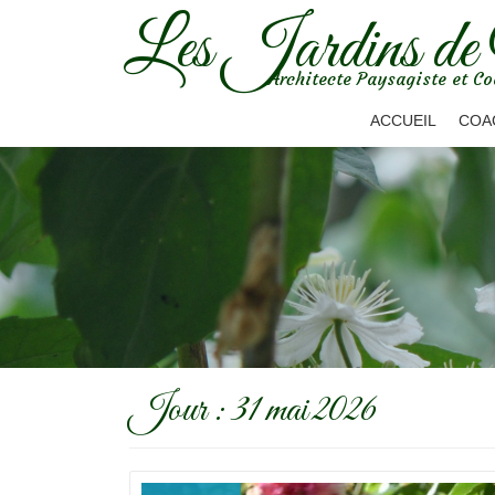
Les Jardins de
Aller
Architecte Paysagiste et Co
au
contenu
ACCUEIL
COA
Jour :
31 mai 2026