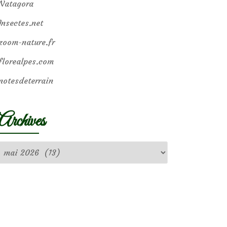
Natagora
Insectes.net
zoom-nature.fr
florealpes.com
notesdeterrain
Archives
Archives