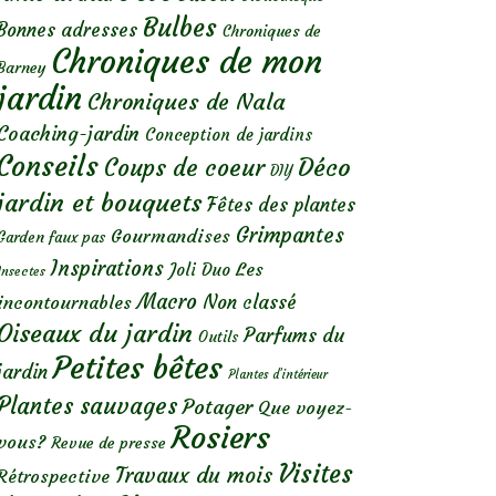
Bulbes
Bonnes adresses
Chroniques de
Chroniques de mon
Barney
jardin
Chroniques de Nala
Coaching-jardin
Conception de jardins
Conseils
Déco
Coups de coeur
DIY
jardin et bouquets
Fêtes des plantes
Grimpantes
Gourmandises
Garden faux pas
Inspirations
Les
Joli Duo
Insectes
Macro
Non classé
incontournables
Oiseaux du jardin
Parfums du
Outils
Petites bêtes
jardin
Plantes d’intérieur
Plantes sauvages
Potager
Que voyez-
Rosiers
vous?
Revue de presse
Visites
Travaux du mois
Rétrospective