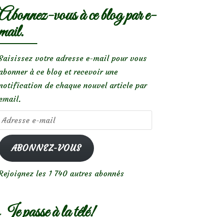
Abonnez-vous à ce blog par e-
mail.
Saisissez votre adresse e-mail pour vous
abonner à ce blog et recevoir une
notification de chaque nouvel article par
email.
Adresse
e-
mail
ABONNEZ-VOUS
Rejoignez les 1 740 autres abonnés
Je passe à la télé!