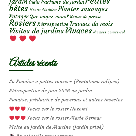
Petites
jardin
Parfums du jardin
Outils
bêtes
Plantes sauvages
Plantes d’intérieur
Potager
Que voyez-vous?
Revue de presse
Rosiers
Travaux du mois
Rétrospective
Vivaces
Visites de jardins
Vivaces couvre-sol
Articles récents
La Punaise à pattes rousses (Pentatoma rufipes)
Rétrospective de juin 2026 au jardin
Punaise, prédatrice de pucerons et autres insectes
Focus sur le rosier Nozomi
Focus sur le rosier Marie Dermar
Visite au jardin de Martine (jardin privé)
La volucelle transparente