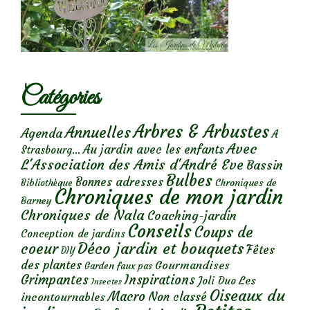
Catégories
Arbres & Arbustes
Annuelles
Agenda
A
Avec
Au jardin avec les enfants
Strasbourg...
L'Association des Amis d'André Eve
Bassin
Bulbes
Bonnes adresses
Chroniques de
Bibliothèque
Chroniques de mon jardin
Barney
Chroniques de Nala
Coaching-jardin
Conseils
Coups de
Conception de jardins
Déco jardin et bouquets
coeur
Fêtes
DIY
des plantes
Gourmandises
Garden faux pas
Grimpantes
Inspirations
Les
Joli Duo
Insectes
Oiseaux du
Macro
Non classé
incontournables