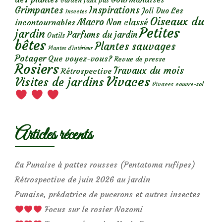
Garden faux pas
Grimpantes
Inspirations
Les
Joli Duo
Insectes
Oiseaux du
Macro
Non classé
incontournables
Petites
jardin
Parfums du jardin
Outils
bêtes
Plantes sauvages
Plantes d’intérieur
Potager
Que voyez-vous?
Revue de presse
Rosiers
Travaux du mois
Rétrospective
Vivaces
Visites de jardins
Vivaces couvre-sol
Articles récents
La Punaise à pattes rousses (Pentatoma rufipes)
Rétrospective de juin 2026 au jardin
Punaise, prédatrice de pucerons et autres insectes
Focus sur le rosier Nozomi