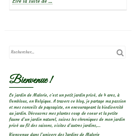
à
Lire la suite de
…
propos
deSur
les
fleurs
de
circe…
Bienvenue !
Le jardin de Malorie, c'est un petit jardin privé, de 4 ares, à
Gembloux, en Belgique. A travers ce blog, je partage ma passion
et mes conseils de paysagiste, en encourageant la biodiversité
au jardin. Découvrez mes plantes coup de coeur et la petite
faune d’un jardin naturel, suivez les chroniques de mon jardin
privé au fil des saisons, visitez d’autres jardins,...
Bienvenue dans l’univers des Jardins de Malorie