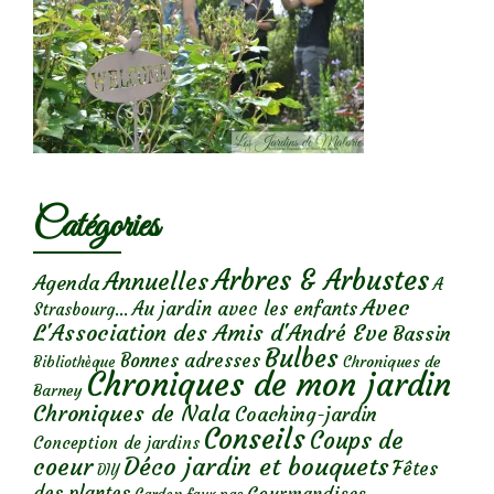
Catégories
Arbres & Arbustes
Annuelles
Agenda
A
Avec
Au jardin avec les enfants
Strasbourg...
L'Association des Amis d'André Eve
Bassin
Bulbes
Bonnes adresses
Chroniques de
Bibliothèque
Chroniques de mon jardin
Barney
Chroniques de Nala
Coaching-jardin
Conseils
Coups de
Conception de jardins
Déco jardin et bouquets
coeur
Fêtes
DIY
des plantes
Gourmandises