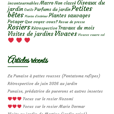
Oiseaux du
Macro
Non classé
incontournables
Petites
jardin
Parfums du jardin
Outils
bêtes
Plantes sauvages
Plantes d’intérieur
Potager
Que voyez-vous?
Revue de presse
Rosiers
Travaux du mois
Rétrospective
Vivaces
Visites de jardins
Vivaces couvre-sol
Articles récents
La Punaise à pattes rousses (Pentatoma rufipes)
Rétrospective de juin 2026 au jardin
Punaise, prédatrice de pucerons et autres insectes
Focus sur le rosier Nozomi
Focus sur le rosier Marie Dermar