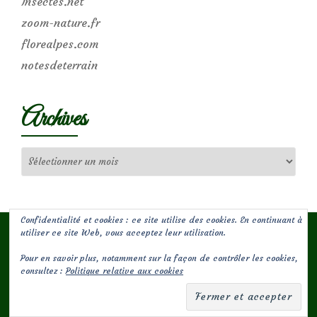
Insectes.net
zoom-nature.fr
florealpes.com
notesdeterrain
Archives
Archives
Confidentialité et cookies : ce site utilise des cookies. En continuant à
utiliser ce site Web, vous acceptez leur utilisation.
Pour en savoir plus, notamment sur la façon de contrôler les cookies,
(c) Les Jardins de Malorie
consultez :
Politique relative aux cookies
Menu
fa-
fa-
facebook-
envelope-
secondaire
square
square