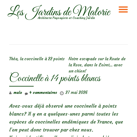
Les Jardins de Malorie
DÉ
Aller
Architecte Paysagiste et Coaching Jardin
au
LA
contenu
NA
NAVIGATION DE L’ARTICLE
Théa, la coccinelle à 22 points
Notre escapade sur la Route de
la Rose, dans le Loiret… avec
un chien!
Coccinelle à 14 points blancs
27 mai 2026
malo
4 commentaires
Avez-vous déjà observé une coccinelle à points
blancs? Il y en a quelques-unes parmi toutes les
espèces de coccinelles endémiques de France, que
l’on peut donc trouver par chez nous.