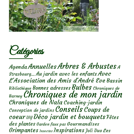
Catégories
Arbres & Arbustes
Annuelles
Agenda
A
Avec
Au jardin avec les enfants
Strasbourg...
L'Association des Amis d'André Eve
Bassin
Bulbes
Bonnes adresses
Chroniques de
Bibliothèque
Chroniques de mon jardin
Barney
Chroniques de Nala
Coaching-jardin
Conseils
Coups de
Conception de jardins
Déco jardin et bouquets
coeur
Fêtes
DIY
des plantes
Gourmandises
Garden faux pas
Grimpantes
Inspirations
Les
Joli Duo
Insectes