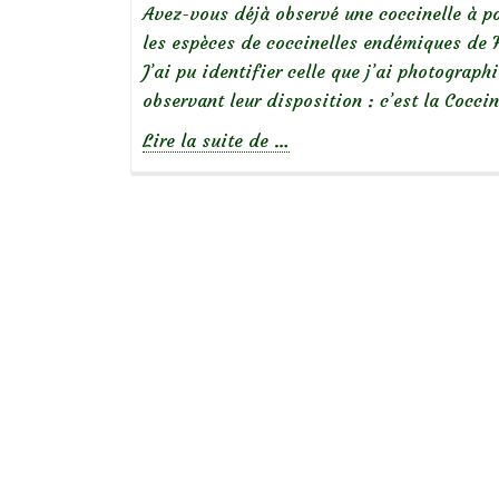
Avez-vous déjà observé une coccinelle à po
les espèces de coccinelles endémiques de F
J’ai pu identifier celle que j’ai photograph
observant leur disposition : c’est la Cocci
à
Lire la suite de
…
propos
deCoccinelle
à
14
points
blancs