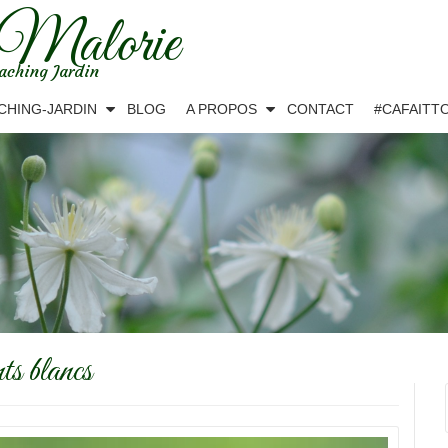
 Malorie
aching Jardin
CHING-JARDIN
BLOG
A PROPOS
CONTACT
#CAFAITT
ts blancs