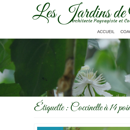
Les Jardins de
Aller
Architecte Paysagiste et Co
au
contenu
ACCUEIL
COA
Étiquette :
Coccinelle à 14 poin