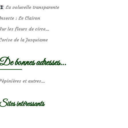
La volucelle transparente
Insecte : Le Clairon
Sur les fleurs de circe…
Corise de la Jusquiame
De bonnes adresses…
Pépinières et autres…
Sites intéressants