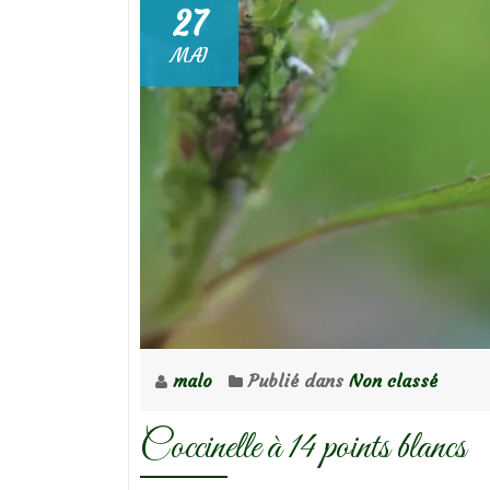
27
MAI
malo
Publié dans
Non classé
Coccinelle à 14 points blancs