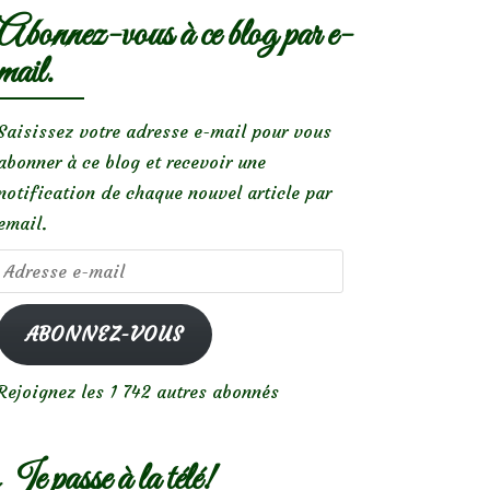
Abonnez-vous à ce blog par e-
mail.
Saisissez votre adresse e-mail pour vous
abonner à ce blog et recevoir une
notification de chaque nouvel article par
email.
Adresse
e-
mail
ABONNEZ-VOUS
Rejoignez les 1 742 autres abonnés
Je passe à la télé!