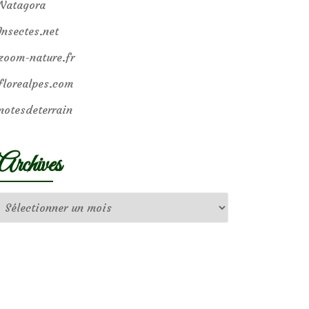
Natagora
Insectes.net
zoom-nature.fr
florealpes.com
notesdeterrain
Archives
Archives