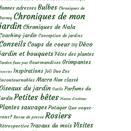
Bulbes
Bonnes adresses
Chroniques de
Chroniques de mon
Barney
jardin
Chroniques de Nala
Coaching-jardin
Conception de jardins
Conseils
Déco
Coups de coeur
DIY
jardin et bouquets
Fêtes des plantes
Grimpantes
Gourmandises
Garden faux pas
Inspirations
Les
Joli Duo
Insectes
Macro
Non classé
incontournables
Oiseaux du jardin
Parfums du
Outils
Petites bêtes
jardin
Plantes d’intérieur
Plantes sauvages
Potager
Que voyez-
Rosiers
vous?
Revue de presse
Visites
Travaux du mois
Rétrospective