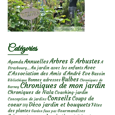
Catégories
Arbres & Arbustes
Annuelles
Agenda
A
Avec
Au jardin avec les enfants
Strasbourg...
L'Association des Amis d'André Eve
Bassin
Bulbes
Bonnes adresses
Chroniques de
Bibliothèque
Chroniques de mon jardin
Barney
Chroniques de Nala
Coaching-jardin
Conseils
Coups de
Conception de jardins
Déco jardin et bouquets
coeur
Fêtes
DIY
des plantes
Gourmandises
Garden faux pas