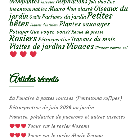
Grimpantes
Inspirations
Les
Joli Duo
Insectes
Oiseaux du
Macro
Non classé
incontournables
Petites
jardin
Parfums du jardin
Outils
bêtes
Plantes sauvages
Plantes d’intérieur
Potager
Que voyez-vous?
Revue de presse
Rosiers
Travaux du mois
Rétrospective
Vivaces
Visites de jardins
Vivaces couvre-sol
Articles récents
La Punaise à pattes rousses (Pentatoma rufipes)
Rétrospective de juin 2026 au jardin
Punaise, prédatrice de pucerons et autres insectes
Focus sur le rosier Nozomi
Focus sur le rosier Marie Dermar