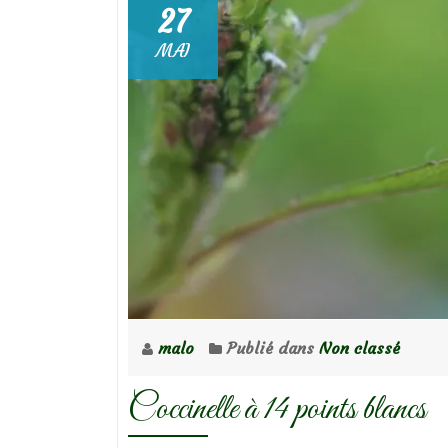
27
MAI
malo
Publié dans
Non classé
Coccinelle à 14 points blancs