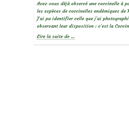
Avez-vous déjà observé une coccinelle à po
les espèces de coccinelles endémiques de F
J’ai pu identifier celle que j’ai photograph
observant leur disposition : c’est la Cocci
à
Lire la suite de
…
propos
deCoccinelle
à
14
points
blancs