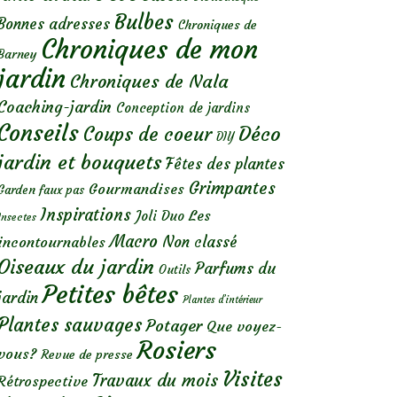
Bulbes
Bonnes adresses
Chroniques de
Chroniques de mon
Barney
jardin
Chroniques de Nala
Coaching-jardin
Conception de jardins
Conseils
Déco
Coups de coeur
DIY
jardin et bouquets
Fêtes des plantes
Grimpantes
Gourmandises
Garden faux pas
Inspirations
Les
Joli Duo
Insectes
Macro
Non classé
incontournables
Oiseaux du jardin
Parfums du
Outils
Petites bêtes
jardin
Plantes d’intérieur
Plantes sauvages
Potager
Que voyez-
Rosiers
vous?
Revue de presse
Visites
Travaux du mois
Rétrospective