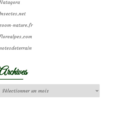
Natagora
Insectes.net
zoom-nature.fr
florealpes.com
notesdeterrain
Archives
Archives