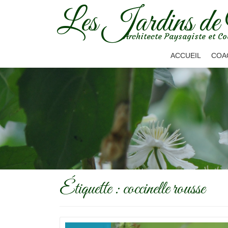
Les Jardins de
Aller
Architecte Paysagiste et Co
au
contenu
ACCUEIL
COA
Étiquette :
coccinelle rousse