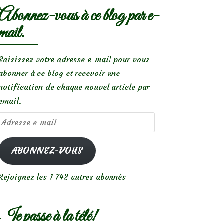
Abonnez-vous à ce blog par e-
mail.
Saisissez votre adresse e-mail pour vous
abonner à ce blog et recevoir une
notification de chaque nouvel article par
email.
Adresse
e-
mail
ABONNEZ-VOUS
Rejoignez les 1 742 autres abonnés
Je passe à la télé!