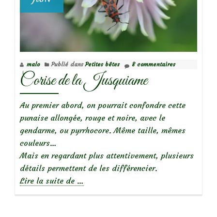
malo
Publié dans
Petites bêtes
8 commentaires
Corise de la Jusquiame
Au premier abord, on pourrait confondre cette
punaise allongée, rouge et noire, avec le
gendarme, ou pyrrhocore. Même taille, mêmes
couleurs…
Mais en regardant plus attentivement, plusieurs
détails permettent de les différencier.
à
Lire la suite de
…
propos
deCorise