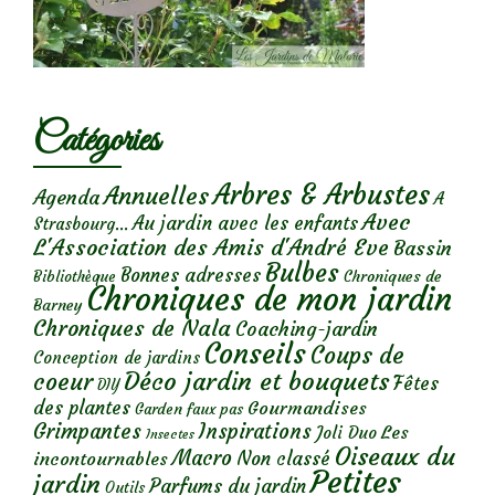
Catégories
Arbres & Arbustes
Annuelles
Agenda
A
Avec
Au jardin avec les enfants
Strasbourg...
L'Association des Amis d'André Eve
Bassin
Bulbes
Bonnes adresses
Chroniques de
Bibliothèque
Chroniques de mon jardin
Barney
Chroniques de Nala
Coaching-jardin
Conseils
Coups de
Conception de jardins
Déco jardin et bouquets
coeur
Fêtes
DIY
des plantes
Gourmandises
Garden faux pas
Grimpantes
Inspirations
Les
Joli Duo
Insectes
Oiseaux du
Macro
Non classé
incontournables
Petites
jardin
Parfums du jardin
Outils