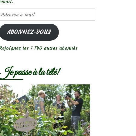
email.
Adresse
e-
mail
ABONNEZ-VOUS
Rejoignez les 1 740 autres abonnés
Je passe à la télé!