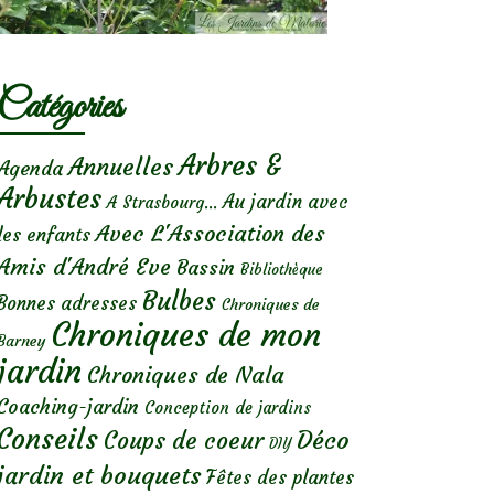
Catégories
Arbres &
Annuelles
Agenda
Arbustes
Au jardin avec
A Strasbourg...
Avec L'Association des
les enfants
Amis d'André Eve
Bassin
Bibliothèque
Bulbes
Bonnes adresses
Chroniques de
Chroniques de mon
Barney
jardin
Chroniques de Nala
Coaching-jardin
Conception de jardins
Conseils
Déco
Coups de coeur
DIY
jardin et bouquets
Fêtes des plantes