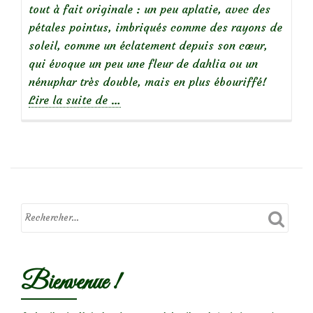
tout à fait originale : un peu aplatie, avec des
pétales pointus, imbriqués comme des rayons de
soleil, comme un éclatement depuis son cœur,
qui évoque un peu une fleur de dahlia ou un
nénuphar très double, mais en plus ébouriffé!
à
Lire la suite de
…
propos
deFocus
sur
le
rosier
‘Paul
Transon’
Bienvenue !