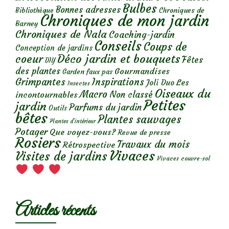
Bulbes
Bonnes adresses
Chroniques de
Bibliothèque
Chroniques de mon jardin
Barney
Chroniques de Nala
Coaching-jardin
Conseils
Coups de
Conception de jardins
Déco jardin et bouquets
coeur
Fêtes
DIY
des plantes
Gourmandises
Garden faux pas
Grimpantes
Inspirations
Les
Joli Duo
Insectes
Oiseaux du
Macro
Non classé
incontournables
Petites
jardin
Parfums du jardin
Outils
bêtes
Plantes sauvages
Plantes d’intérieur
Potager
Que voyez-vous?
Revue de presse
Rosiers
Travaux du mois
Rétrospective
Vivaces
Visites de jardins
Vivaces couvre-sol
Articles récents