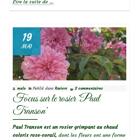
à
Lire la suite de
…
propos
de
19
Focus
MAI
sur
le
rosier
Albertine
malo
Publié dans
Rosiers
2 commentaires
Focus sur le rosier ‘Paul
Transon’
Paul Transon est un rosier grimpant au chaud
coloris rose-corail,
dont les fleurs ont une forme