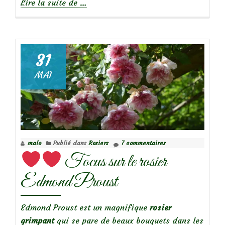
à
Lire la suite de
…
propos
de
31
Focus
MAI
sur
le
rosier
Albertine
malo
Publié dans
Rosiers
7 commentaires
Focus sur le rosier
Edmond Proust
Edmond Proust est un magnifique
rosier
grimpant
qui se pare de beaux bouquets dans les