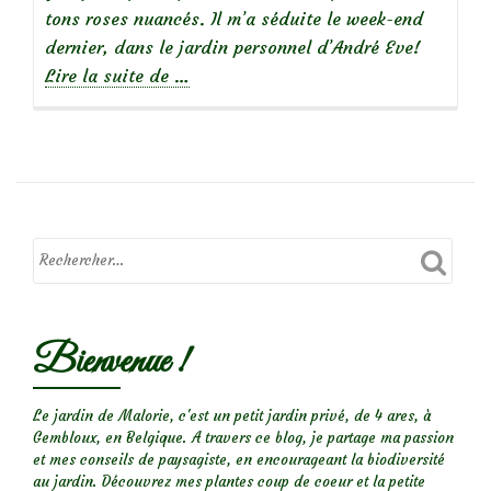
tons roses nuancés. Il m’a séduite le week-end
dernier, dans le jardin personnel d’André Eve!
à
Lire la suite de
…
propos
de
Focus
sur
le
rosier
Edmond
Bienvenue !
Proust
Le jardin de Malorie, c'est un petit jardin privé, de 4 ares, à
Gembloux, en Belgique. A travers ce blog, je partage ma passion
et mes conseils de paysagiste, en encourageant la biodiversité
au jardin. Découvrez mes plantes coup de coeur et la petite