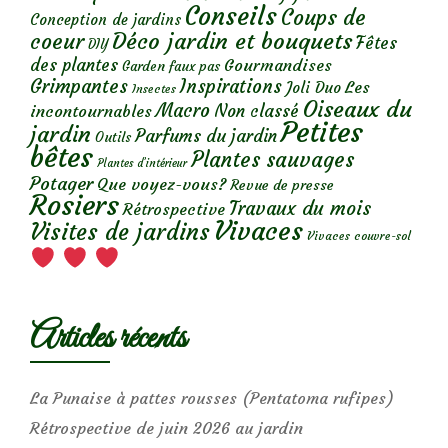
Conseils
Coups de
Conception de jardins
Déco jardin et bouquets
coeur
Fêtes
DIY
des plantes
Gourmandises
Garden faux pas
Grimpantes
Inspirations
Les
Joli Duo
Insectes
Oiseaux du
Macro
Non classé
incontournables
Petites
jardin
Parfums du jardin
Outils
bêtes
Plantes sauvages
Plantes d’intérieur
Potager
Que voyez-vous?
Revue de presse
Rosiers
Travaux du mois
Rétrospective
Vivaces
Visites de jardins
Vivaces couvre-sol
Articles récents
La Punaise à pattes rousses (Pentatoma rufipes)
Rétrospective de juin 2026 au jardin