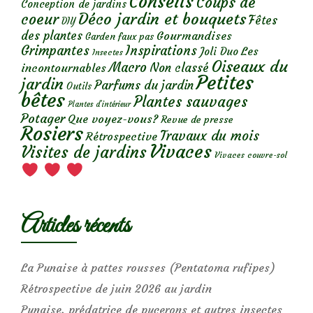
Conseils
Coups de
Conception de jardins
Déco jardin et bouquets
coeur
Fêtes
DIY
des plantes
Gourmandises
Garden faux pas
Grimpantes
Inspirations
Les
Joli Duo
Insectes
Oiseaux du
Macro
Non classé
incontournables
Petites
jardin
Parfums du jardin
Outils
bêtes
Plantes sauvages
Plantes d’intérieur
Potager
Que voyez-vous?
Revue de presse
Rosiers
Travaux du mois
Rétrospective
Vivaces
Visites de jardins
Vivaces couvre-sol
Articles récents
La Punaise à pattes rousses (Pentatoma rufipes)
Rétrospective de juin 2026 au jardin
Punaise, prédatrice de pucerons et autres insectes