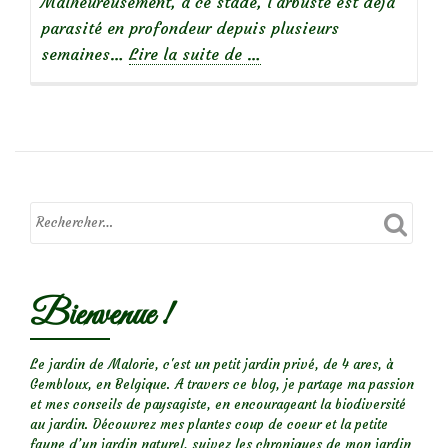
Malheureusement, à ce stade, l’arbuste est déjà
parasité en profondeur depuis plusieurs
à
semaines…
Lire la suite de
…
propos
deDes
pustules
oranges
sur
les
branches:
la
maladie
Bienvenue !
du
corail
Le jardin de Malorie, c'est un petit jardin privé, de 4 ares, à
Gembloux, en Belgique. A travers ce blog, je partage ma passion
et mes conseils de paysagiste, en encourageant la biodiversité
au jardin. Découvrez mes plantes coup de coeur et la petite
faune d’un jardin naturel, suivez les chroniques de mon jardin