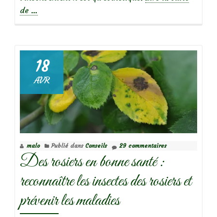
à
de
…
propos
de
Petites
18
larves
AVR
de
Tenthredes
limaces
sur
mon
malo
Publié dans
Conseils
29 commentaires
rosier
Des rosiers en bonne santé :
reconnaître les insectes des rosiers et
prévenir les maladies