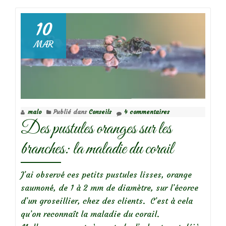
rosiers
en
10
bonne
MAR
santé
:
reconnaître
les
insectes
malo
Publié dans
Conseils
4 commentaires
des
Des pustules oranges sur les
rosiers
et
branches: la maladie du corail
prévenir
les
J’ai observé ces petits pustules lisses, orange
maladies
saumoné, de 1 à 2 mm de diamètre, sur l’écorce
d’un groseillier, chez des clients. C’est à cela
qu’on reconnaît la maladie du corail.