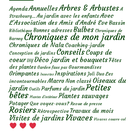
Arbres & Arbustes
Annuelles
Agenda
A
Avec
Au jardin avec les enfants
Strasbourg...
L'Association des Amis d'André Eve
Bassin
Bulbes
Bonnes adresses
Chroniques de
Bibliothèque
Chroniques de mon jardin
Barney
Chroniques de Nala
Coaching-jardin
Conseils
Coups de
Conception de jardins
Déco jardin et bouquets
coeur
Fêtes
DIY
des plantes
Gourmandises
Garden faux pas
Grimpantes
Inspirations
Les
Joli Duo
Insectes
Oiseaux du
Macro
Non classé
incontournables
Petites
jardin
Parfums du jardin
Outils
bêtes
Plantes sauvages
Plantes d’intérieur
Potager
Que voyez-vous?
Revue de presse
Rosiers
Travaux du mois
Rétrospective
Vivaces
Visites de jardins
Vivaces couvre-sol