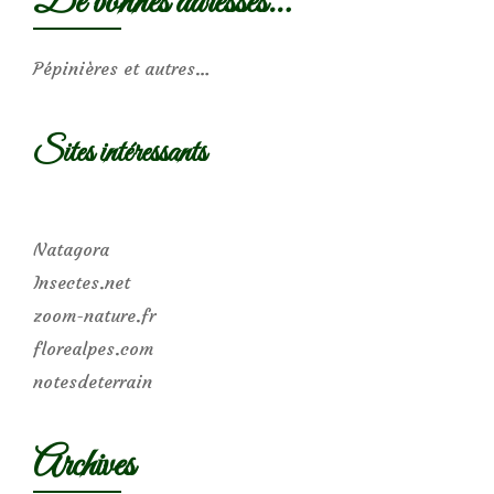
De bonnes adresses…
Pépinières et autres…
Sites intéressants
Natagora
Insectes.net
zoom-nature.fr
florealpes.com
notesdeterrain
Archives