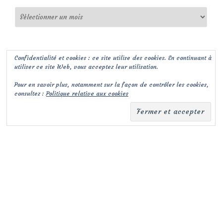
Archives
Confidentialité et cookies : ce site utilise des cookies. En continuant à
utiliser ce site Web, vous acceptez leur utilisation.
Pour en savoir plus, notamment sur la façon de contrôler les cookies,
consultez :
Politique relative aux cookies
(c) Les Jardins de Malorie
Menu
fa-
fa-
facebook-
envelope-
secondaire
square
square