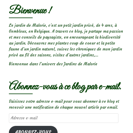
les
Bienvenue !
insectes
des
rosiers
Le jardin de Malorie, c'est un petit jardin privé, de 4 ares, à
Gembloux, en Belgique. A travers ce blog, je partage ma passion
et
et mes conseils de paysagiste, en encourageant la biodiversité
prévenir
au jardin. Découvrez mes plantes coup de coeur et la petite
les
faune d’un jardin naturel, suivez les chroniques de mon jardin
privé au fil des saisons, visitez d’autres jardins,...
maladies
Bienvenue dans l’univers des Jardins de Malorie
Abonnez-vous à ce blog par e-mail.
Saisissez votre adresse e-mail pour vous abonner à ce blog et
recevoir une notification de chaque nouvel article par email.
Adresse
e-
mail
ABONNEZ-VOUS