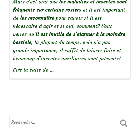
Mais c’est vrai que
les maladies et insectes sont
fréquents sur certains rosiers
et il est important
de
les reconnaître
pour savoir si il est
nécessaire d’agir et si oui, comment? Vous
verrez qu’
il est inutile de s’alarmer à la moindre
bestiole
, la plupart du temps, cela n’a pas
grande importance, il suffit de laisser faire et
beaucoup d’insectes auxiliaires sont présents!
à
Lire la suite de
…
propos
deDes
rosiers
en
bonne
santé
:
reconnaître