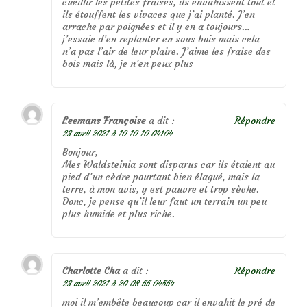
cueillir les petites fraises, ils envahissent tout et
ils étouffent les vivaces que j’ai planté. J’en
arrache par poignées et il y en a toujours…
j’essaie d’en replanter en sous bois mais cela
n’a pas l’air de leur plaire. J’aime les fraise des
bois mais là, je n’en peux plus
Leemans Françoise
a dit :
Répondre
23 avril 2021 à 10 10 10 04104
Bonjour,
Mes Waldsteinia sont disparus car ils étaient au
pied d’un cèdre pourtant bien élagué, mais la
terre, à mon avis, y est pauvre et trop sèche.
Donc, je pense qu’il leur faut un terrain un peu
plus humide et plus riche.
Charlotte Cha
a dit :
Répondre
23 avril 2021 à 20 08 55 04554
moi il m’embête beaucoup car il envahit le pré de