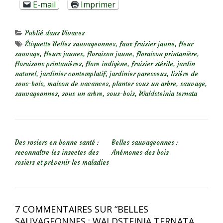
E-mail
Imprimer
Publié dans
Vivaces
Étiquette
Belles sauvageonnes
,
faux fraisier jaune
,
fleur
sauvage
,
fleurs jaunes
,
floraison jaune
,
floraison printanière
,
floraisons printanières
,
flore indigène
,
fraisier stérile
,
jardin
naturel
,
jardinier contemplatif
,
jardinier paresseux
,
lisière de
sous-bois
,
maison de vacances
,
planter sous un arbre
,
sauvage
,
sauvageonnes
,
sous un arbre
,
sous-bois
,
Waldsteinia ternata
NAVIGATION DE L’ARTICLE
Des rosiers en bonne santé :
Belles sauvageonnes :
reconnaître les insectes des
Anémones des bois
rosiers et prévenir les maladies
7 COMMENTAIRES SUR “
BELLES
SAUVAGEONNES : WALDSTEINIA TERNATA,