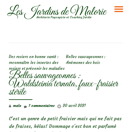
Les Jardins de Malorie
DÉ
Aller
Architecte Paysagiste et Coaching Jardin
au
LA
contenu
NA
NAVIGATION DE L’ARTICLE
Des rosiers en bonne santé :
Belles sauvageonnes :
reconnaître les insectes des
Anémones des bois
rosiers et prévenir les maladies
Belles sauvageonnes :
Waldsteinia ternata, faux-fraisier
stérile
20 avril 2021
malo
7 commentaires
C’est un genre de petit fraisier mais qui ne fait pas
de fraises, hélas! Dommage c’est bon et parfumé