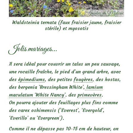
Waldsteinia ternata (faux fraisier jaune, fraisier
stérile) et myosotis
Jolis mariages…
Il sera idéal pour couvrir un talus un peu sauvage,
une rocaille fraîche, le pied d’un grand arbre, avec
des
épimediums
, des petites
fougères
, des hostas,
des bergenia ‘Bressingham White’,
lamium
maculatum ‘White Nancy’
. des
primevères
.
On pourra ajouter des feuillages plus fins comme
des carex oshimensis (‘Everest’, ‘Evergold’,
‘Everillo’ ou ‘Evergreen’).
Comme il ne dépasse pas 10-15 cm de hauteur, on