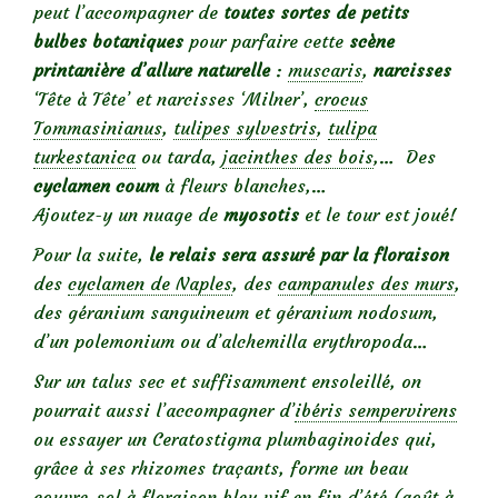
peut l’accompagner de
toutes sortes de petits
bulbes botaniques
pour parfaire cette
scène
printanière d’allure naturelle
:
muscaris
,
narcisses
‘Tête à Tête’ et narcisses ‘Milner’,
crocus
Tommasinianus
,
tulipes sylvestris
,
tulipa
turkestanica
ou tarda,
jacinthes des bois
,… Des
cyclamen
coum
à fleurs blanches,…
Ajoutez-y un nuage de
myosotis
et le tour est joué!
Pour la suite,
le relais sera assuré par la floraison
des
cyclamen de Naples
, des
campanules des murs
,
des géranium sanguineum et géranium nodosum,
d’un polemonium ou d’alchemilla erythropoda…
Sur un talus sec et suffisamment ensoleillé, on
pourrait aussi l’accompagner d’
ibéris sempervirens
ou essayer un Ceratostigma plumbaginoides qui,
grâce à ses rhizomes traçants, forme un beau
couvre-sol à floraison bleu vif en fin d’été (août à