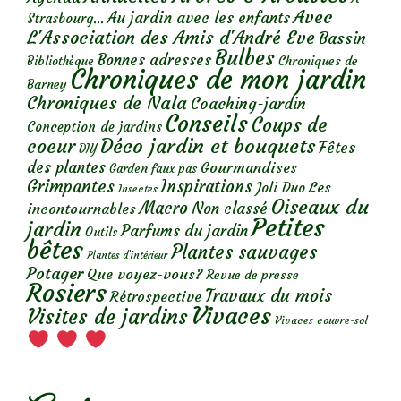
Avec
Au jardin avec les enfants
Strasbourg...
L'Association des Amis d'André Eve
Bassin
Bulbes
Bonnes adresses
Chroniques de
Bibliothèque
Chroniques de mon jardin
Barney
Chroniques de Nala
Coaching-jardin
Conseils
Coups de
Conception de jardins
Déco jardin et bouquets
coeur
Fêtes
DIY
des plantes
Gourmandises
Garden faux pas
Grimpantes
Inspirations
Les
Joli Duo
Insectes
Oiseaux du
Macro
Non classé
incontournables
Petites
jardin
Parfums du jardin
Outils
bêtes
Plantes sauvages
Plantes d’intérieur
Potager
Que voyez-vous?
Revue de presse
Rosiers
Travaux du mois
Rétrospective
Vivaces
Visites de jardins
Vivaces couvre-sol