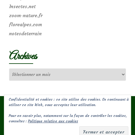
Insectes.net
zoom-nature.fr
florealpes.com
notesdeterrain
Archives
Archives
Confidentialité et cookies : ce site utilise des cookies. En continuant à
utiliser ce site Web, vous acceptez leur utilisation.
Pour en savoir plus, notamment sur la façon de contrôler les cookies,
(c) Les Jardins de Malorie
consultez :
Politique relative aux cookies
Menu
fa-
fa-
facebook-
envelope-