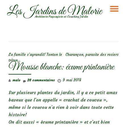
Les Jardins de Malorie
DÉ
Aller
Architecte Paysagiste et Coaching Jardin
au
LA
contenu
NA
NAVIGATION DE L’ARTICLE
La famille s’agrandit! Tonton le
Charançon, parasite des rosiers
triton…
Mousse blanche: écume printanière
9 mai 2018
malo
26 commentaires
Sur plusieurs plantes du jardin, il y a ce petit amas
baveux que l’on appelle « crachat de coucou »,
même si le coucou n’a rien à voir dans toute cette
histoire!
On dit aussi « écume printanière » et c’est bien