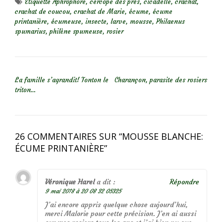
Étiquette
Aphrophore
,
cercope des prés
,
cicadelle
,
crachat
,
crachat de coucou
,
crachat de Marie
,
écume
,
écume
printanière
,
écumeuse
,
insecte
,
larve
,
mousse
,
Philaenus
spumarius
,
philène spumeuse
,
rosier
NAVIGATION DE L’ARTICLE
La famille s’agrandit! Tonton le
Charançon, parasite des rosiers
triton…
26 COMMENTAIRES SUR “
MOUSSE BLANCHE:
ÉCUME PRINTANIÈRE
”
Véronique Harel
a dit :
Répondre
9 mai 2018 à 20 08 32 05325
J’ai encore appris quelque chose aujourd’hui,
merci Malorie pour cette précision. J’en ai aussi