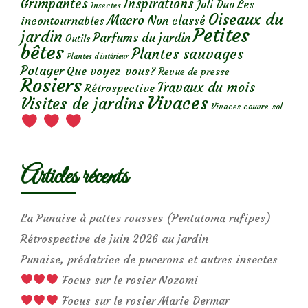
Grimpantes
Inspirations
Les
Joli Duo
Insectes
Oiseaux du
Macro
Non classé
incontournables
Petites
jardin
Parfums du jardin
Outils
bêtes
Plantes sauvages
Plantes d’intérieur
Potager
Que voyez-vous?
Revue de presse
Rosiers
Travaux du mois
Rétrospective
Vivaces
Visites de jardins
Vivaces couvre-sol
Articles récents
La Punaise à pattes rousses (Pentatoma rufipes)
Rétrospective de juin 2026 au jardin
Punaise, prédatrice de pucerons et autres insectes
Focus sur le rosier Nozomi
Focus sur le rosier Marie Dermar