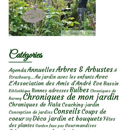
Catégories
Arbres & Arbustes
Annuelles
Agenda
A
Avec
Au jardin avec les enfants
Strasbourg...
L'Association des Amis d'André Eve
Bassin
Bulbes
Bonnes adresses
Chroniques de
Bibliothèque
Chroniques de mon jardin
Barney
Chroniques de Nala
Coaching-jardin
Conseils
Coups de
Conception de jardins
Déco jardin et bouquets
coeur
Fêtes
DIY
des plantes
Gourmandises
Garden faux pas