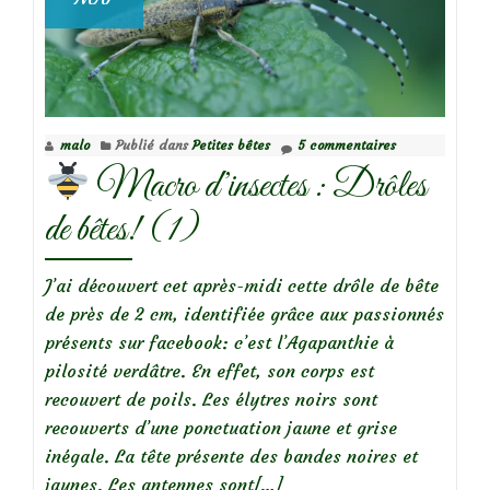
malo
Publié dans
Petites bêtes
5 commentaires
Macro d’insectes : Drôles
de bêtes! (1)
J’ai découvert cet après-midi cette drôle de bête
de près de 2 cm, identifiée grâce aux passionnés
présents sur facebook: c’est l’Agapanthie à
pilosité verdâtre. En effet, son corps est
recouvert de poils. Les élytres noirs sont
recouverts d’une ponctuation jaune et grise
inégale. La tête présente des bandes noires et
En
jaunes. Les antennes sont
[…]