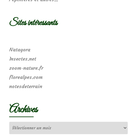
Sites intéressants
Natagora
Insectes.net
zoom-nature.fr
florealpes.com
notesdeterrain
Archives
Archives