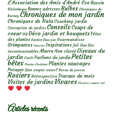
L'Association des Amis d'André Eve
Bassin
Bulbes
Bonnes adresses
Chroniques de
Bibliothèque
Chroniques de mon jardin
Barney
Chroniques de Nala
Coaching-jardin
Conseils
Coups de
Conception de jardins
Déco jardin et bouquets
coeur
Fêtes
DIY
des plantes
Gourmandises
Garden faux pas
Grimpantes
Inspirations
Les
Joli Duo
Insectes
Oiseaux du
Macro
Non classé
incontournables
Petites
jardin
Parfums du jardin
Outils
bêtes
Plantes sauvages
Plantes d’intérieur
Potager
Que voyez-vous?
Revue de presse
Rosiers
Travaux du mois
Rétrospective
Vivaces
Visites de jardins
Vivaces couvre-sol
Articles récents