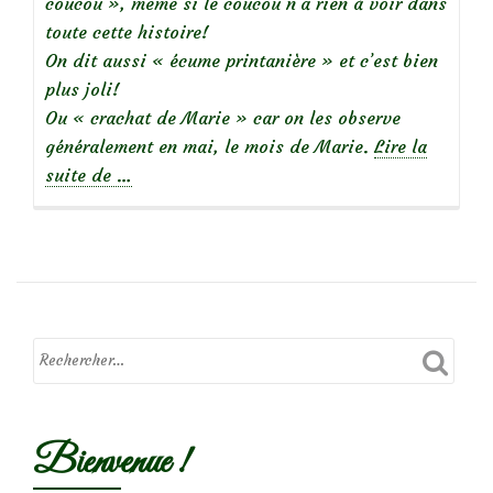
coucou », même si le coucou n’a rien à voir dans
toute cette histoire!
On dit aussi « écume printanière » et c’est bien
plus joli!
Ou « crachat de Marie » car on les observe
généralement en mai, le mois de Marie.
Lire la
à
suite de
…
propos
deMousse
blanche:
écume
printanière
Bienvenue !