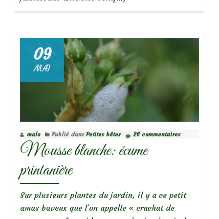
savoir
plus
sur
09
Macro
MAI
d’insectes
:
Drôles
de
bêtes!
malo
Publié dans
Petites bêtes
26 commentaires
(1)
Mousse blanche: écume
printanière
Sur plusieurs plantes du jardin, il y a ce petit
amas baveux que l’on appelle « crachat de