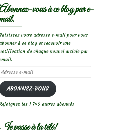
Abonnez-vous à ce blog par e-
mail.
Saisissez votre adresse e-mail pour vous
abonner à ce blog et recevoir une
notification de chaque nouvel article par
email.
Adresse
e-
mail
ABONNEZ-VOUS
Rejoignez les 1 740 autres abonnés
Je passe à la télé!