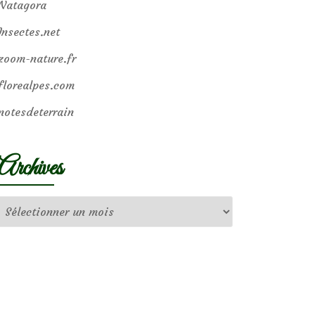
Natagora
Insectes.net
zoom-nature.fr
florealpes.com
notesdeterrain
Archives
Archives