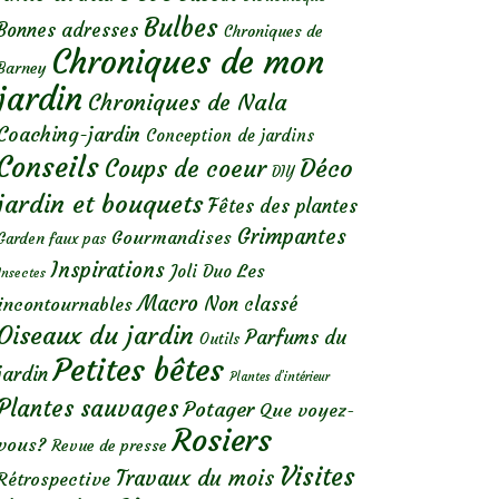
Bulbes
Bonnes adresses
Chroniques de
Chroniques de mon
Barney
jardin
Chroniques de Nala
Coaching-jardin
Conception de jardins
Conseils
Déco
Coups de coeur
DIY
jardin et bouquets
Fêtes des plantes
Grimpantes
Gourmandises
Garden faux pas
Inspirations
Les
Joli Duo
Insectes
Macro
Non classé
incontournables
Oiseaux du jardin
Parfums du
Outils
Petites bêtes
jardin
Plantes d’intérieur
Plantes sauvages
Potager
Que voyez-
Rosiers
vous?
Revue de presse
Visites
Travaux du mois
Rétrospective