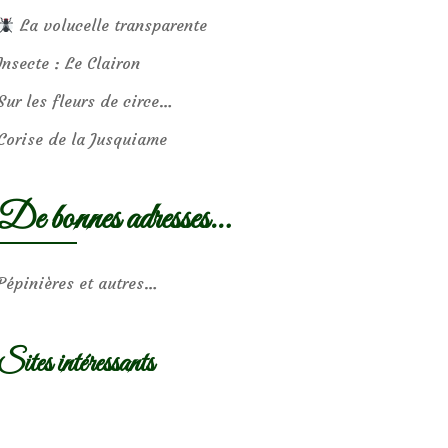
La volucelle transparente
Insecte : Le Clairon
Sur les fleurs de circe…
Corise de la Jusquiame
De bonnes adresses…
Pépinières et autres…
Sites intéressants