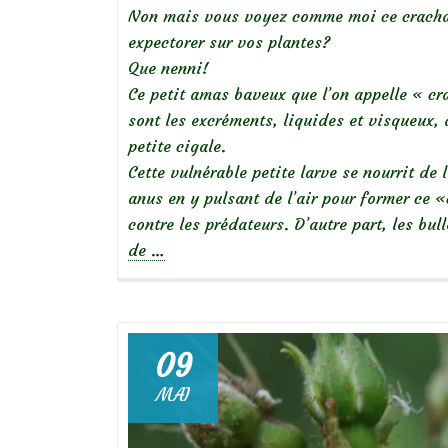
Non mais vous voyez comme moi ce crachat
expectorer sur vos plantes?
Que nenni!
Ce petit amas baveux que l’on appelle « c
sont les excréments, liquides et visqueux, 
petite cigale.
Cette vulnérable petite larve se nourrit de 
anus en y pulsant de l’air pour former ce «
contre les prédateurs. D’autre part, les bu
à
de
…
propos
de
Que
09
voyez-
MAI
vous?