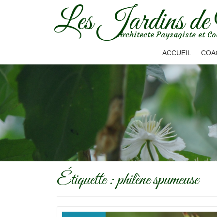
Les Jardins de
Aller
Architecte Paysagiste et Co
au
contenu
ACCUEIL
COA
Étiquette :
philène spumeuse