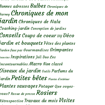
Bulbes
Bonnes adresses
Chroniques de
Chroniques de mon
Barney
jardin
Chroniques de Nala
Coaching-jardin
Conception de jardins
Conseils
Déco
Coups de coeur
DIY
jardin et bouquets
Fêtes des plantes
Grimpantes
Gourmandises
Garden faux pas
Inspirations
Les
Joli Duo
Insectes
Macro
Non classé
incontournables
Oiseaux du jardin
Parfums du
Outils
Petites bêtes
jardin
Plantes d’intérieur
Plantes sauvages
Potager
Que voyez-
Rosiers
vous?
Revue de presse
Visites
Travaux du mois
Rétrospective