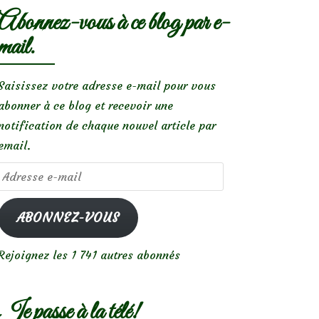
Abonnez-vous à ce blog par e-
mail.
Saisissez votre adresse e-mail pour vous
abonner à ce blog et recevoir une
notification de chaque nouvel article par
email.
Adresse
e-
mail
ABONNEZ-VOUS
Rejoignez les 1 741 autres abonnés
Je passe à la télé!