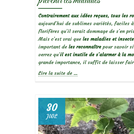
prévenir les maladies
Contrairement aux idées reçues, tous les r
aujourd’hui de sublimes variétés, faciles à
florifères qu’il serait dommage de s’en pri
Mais c’est vrai que
les maladies et insecte
important de
les reconnaître
pour savoir si
verrez qu’
il est inutile de s’alarmer à la m
grande importance, il suffit de laisser fai
à
Lire la suite de
…
propos
deDes
rosiers
en
30
bonne
JUIL
santé
: