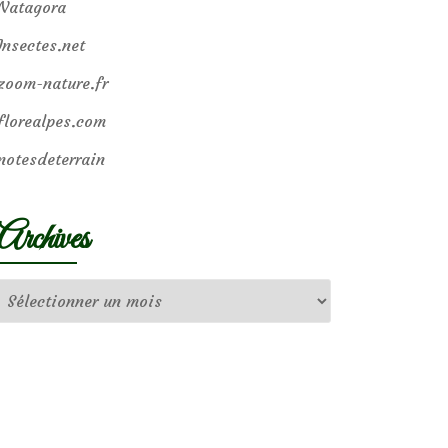
Natagora
Insectes.net
zoom-nature.fr
florealpes.com
notesdeterrain
Archives
Archives