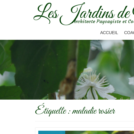
Les Jardins de
Aller
Architecte Paysagiste et Co
au
contenu
ACCUEIL
COA
Étiquette :
maladie rosier