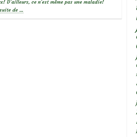
x! D’ailleurs, ce n’est même pas une maladie!
à
 suite de
…
propos
deBizarrerie
:
La
Galle
du
rosier