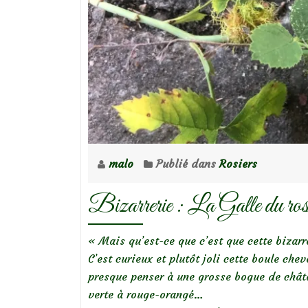
reconnaître
les
insectes
des
rosiers
et
prévenir
les
maladies
malo
Publié dans
Rosiers
Bizarrerie : La Galle du ros
« Mais qu’est-ce que c’est que cette bizar
C’est curieux et plutôt joli cette boule chev
presque penser à une grosse bogue de chât
verte à rouge-orangé…