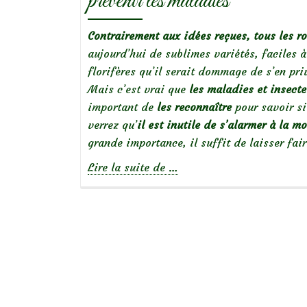
prévenir les maladies
Contrairement aux idées reçues, tous les r
aujourd’hui de sublimes variétés, faciles à
florifères qu’il serait dommage de s’en pri
Mais c’est vrai que
les maladies et insecte
important de
les reconnaître
pour savoir si
verrez qu’
il est inutile de s’alarmer à la m
grande importance, il suffit de laisser fai
à
Lire la suite de
…
propos
deDes
rosiers
en
bonne
santé
: