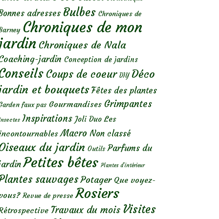
Bulbes
Bonnes adresses
Chroniques de
Chroniques de mon
Barney
jardin
Chroniques de Nala
Coaching-jardin
Conception de jardins
Conseils
Déco
Coups de coeur
DIY
jardin et bouquets
Fêtes des plantes
Grimpantes
Gourmandises
Garden faux pas
Inspirations
Les
Joli Duo
Insectes
Macro
Non classé
incontournables
Oiseaux du jardin
Parfums du
Outils
Petites bêtes
jardin
Plantes d’intérieur
Plantes sauvages
Potager
Que voyez-
Rosiers
vous?
Revue de presse
Visites
Travaux du mois
Rétrospective