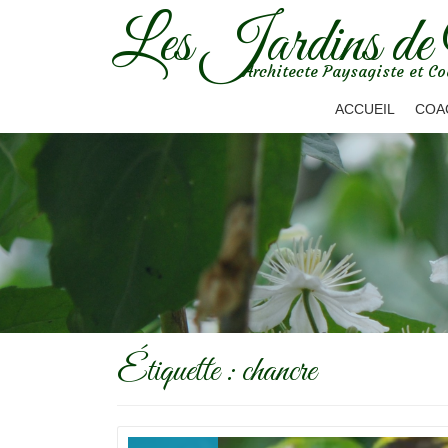
Les Jardins de
Aller
Architecte Paysagiste et Co
au
contenu
ACCUEIL
COA
Étiquette :
chancre