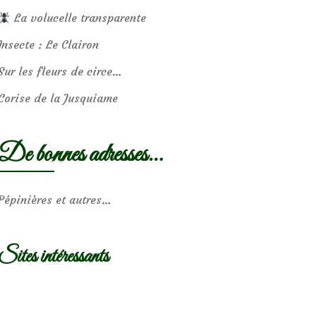
La volucelle transparente
Insecte : Le Clairon
Sur les fleurs de circe…
Corise de la Jusquiame
De bonnes adresses…
Pépinières et autres…
Sites intéressants