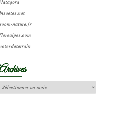
Natagora
Insectes.net
zoom-nature.fr
florealpes.com
notesdeterrain
Archives
Archives