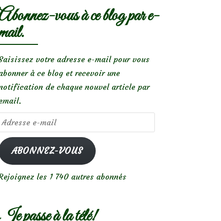
Abonnez-vous à ce blog par e-
mail.
Saisissez votre adresse e-mail pour vous
abonner à ce blog et recevoir une
notification de chaque nouvel article par
email.
Adresse
e-
mail
ABONNEZ-VOUS
Rejoignez les 1 740 autres abonnés
Je passe à la télé!