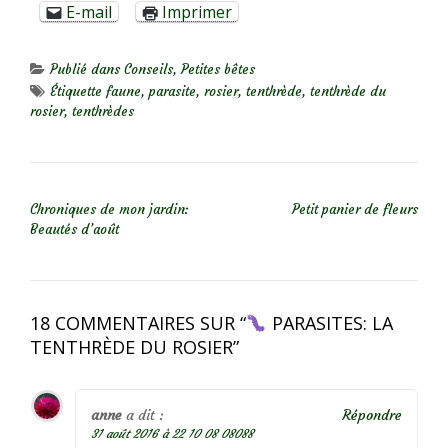
E-mail
Imprimer
Publié dans
Conseils
,
Petites bêtes
Étiquette
faune
,
parasite
,
rosier
,
tenthrède
,
tenthrède du
rosier
,
tenthrèdes
NAVIGATION DE L’ARTICLE
Chroniques de mon jardin:
Petit panier de fleurs
Beautés d’août
18 COMMENTAIRES SUR “
PARASITES: LA
TENTHRÈDE DU ROSIER
”
anne
a dit :
Répondre
31 août 2016 à 22 10 08 08088