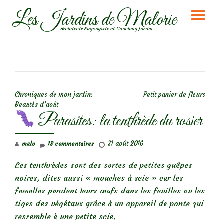
Les Jardins de Malorie
DÉ
Aller
Architecte Paysagiste et Coaching Jardin
au
LA
contenu
NA
NAVIGATION DE L’ARTICLE
Chroniques de mon jardin:
Petit panier de fleurs
Beautés d’août
Parasites: la tenthrède du rosier
31 août 2016
malo
18 commentaires
Les tenthrèdes sont des sortes de petites guêpes
noires, dites aussi « mouches à scie » car les
femelles pondent leurs œufs dans les feuilles ou les
tiges des végétaux grâce à un appareil de ponte qui
ressemble à une petite scie.