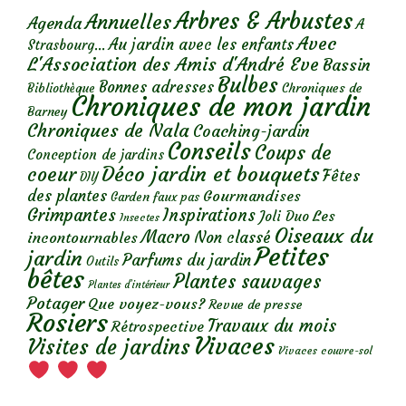
Arbres & Arbustes
Annuelles
Agenda
A
Avec
Au jardin avec les enfants
Strasbourg...
L'Association des Amis d'André Eve
Bassin
Bulbes
Bonnes adresses
Chroniques de
Bibliothèque
Chroniques de mon jardin
Barney
Chroniques de Nala
Coaching-jardin
Conseils
Coups de
Conception de jardins
Déco jardin et bouquets
coeur
Fêtes
DIY
des plantes
Gourmandises
Garden faux pas
Grimpantes
Inspirations
Les
Joli Duo
Insectes
Oiseaux du
Macro
Non classé
incontournables
Petites
jardin
Parfums du jardin
Outils
bêtes
Plantes sauvages
Plantes d’intérieur
Potager
Que voyez-vous?
Revue de presse
Rosiers
Travaux du mois
Rétrospective
Vivaces
Visites de jardins
Vivaces couvre-sol