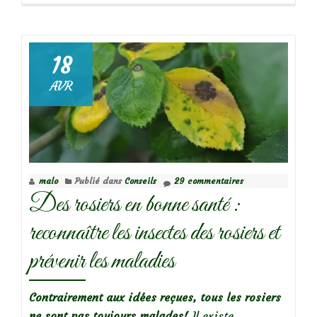
propos
deDes
rosiers
malades
18
en
AVR
fin
d’été?
malo
Publié dans
Conseils
29 commentaires
Des rosiers en bonne santé :
reconnaître les insectes des rosiers et
prévenir les maladies
Contrairement aux idées reçues, tous les rosiers
ne sont pas toujours malades!
Il existe