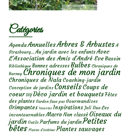
Catégories
Arbres & Arbustes
Annuelles
Agenda
A
Avec
Au jardin avec les enfants
Strasbourg...
L'Association des Amis d'André Eve
Bassin
Bulbes
Bonnes adresses
Chroniques de
Bibliothèque
Chroniques de mon jardin
Barney
Chroniques de Nala
Coaching-jardin
Conseils
Coups de
Conception de jardins
Déco jardin et bouquets
coeur
Fêtes
DIY
des plantes
Gourmandises
Garden faux pas
Grimpantes
Inspirations
Les
Joli Duo
Insectes
Oiseaux du
Macro
Non classé
incontournables
Petites
jardin
Parfums du jardin
Outils
bêtes
Plantes sauvages
Plantes d’intérieur