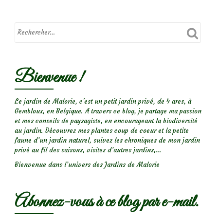
en
bonne
santé
:
reconnaître
les
Bienvenue !
insectes
des
rosiers
Le jardin de Malorie, c'est un petit jardin privé, de 4 ares, à
Gembloux, en Belgique. A travers ce blog, je partage ma passion
et
et mes conseils de paysagiste, en encourageant la biodiversité
prévenir
au jardin. Découvrez mes plantes coup de coeur et la petite
les
faune d’un jardin naturel, suivez les chroniques de mon jardin
privé au fil des saisons, visitez d’autres jardins,...
maladies
Bienvenue dans l’univers des Jardins de Malorie
Abonnez-vous à ce blog par e-mail.