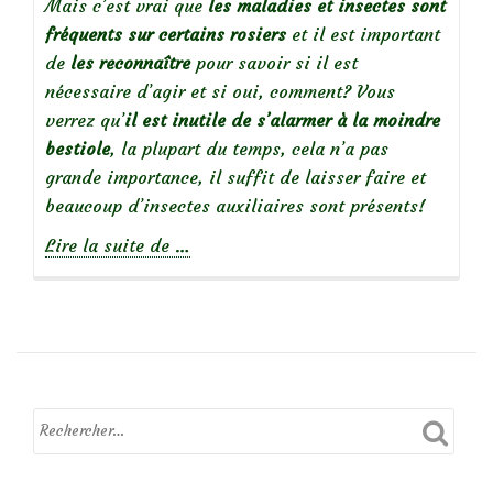
Mais c’est vrai que
les maladies et insectes sont
fréquents sur certains rosiers
et il est important
de
les reconnaître
pour savoir si il est
nécessaire d’agir et si oui, comment? Vous
verrez qu’
il est inutile de s’alarmer à la moindre
bestiole
, la plupart du temps, cela n’a pas
grande importance, il suffit de laisser faire et
beaucoup d’insectes auxiliaires sont présents!
à
Lire la suite de
…
propos
deDes
rosiers
en
bonne
santé
:
reconnaître