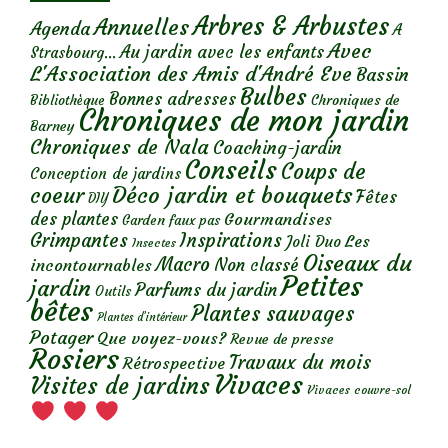
Arbres & Arbustes
Annuelles
Agenda
A
Avec
Au jardin avec les enfants
Strasbourg...
L'Association des Amis d'André Eve
Bassin
Bulbes
Bonnes adresses
Chroniques de
Bibliothèque
Chroniques de mon jardin
Barney
Chroniques de Nala
Coaching-jardin
Conseils
Coups de
Conception de jardins
Déco jardin et bouquets
coeur
Fêtes
DIY
des plantes
Gourmandises
Garden faux pas
Grimpantes
Inspirations
Les
Joli Duo
Insectes
Oiseaux du
Macro
Non classé
incontournables
Petites
jardin
Parfums du jardin
Outils
bêtes
Plantes sauvages
Plantes d’intérieur
Potager
Que voyez-vous?
Revue de presse
Rosiers
Travaux du mois
Rétrospective
Vivaces
Visites de jardins
Vivaces couvre-sol