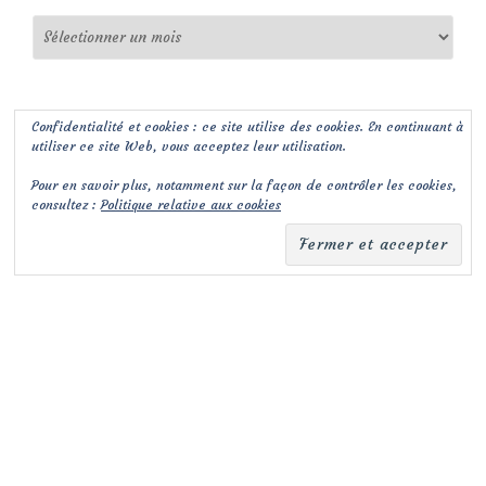
Archives
Confidentialité et cookies : ce site utilise des cookies. En continuant à
utiliser ce site Web, vous acceptez leur utilisation.
Pour en savoir plus, notamment sur la façon de contrôler les cookies,
consultez :
Politique relative aux cookies
(c) Les Jardins de Malorie
Menu
fa-
fa-
facebook-
envelope-
secondaire
square
square