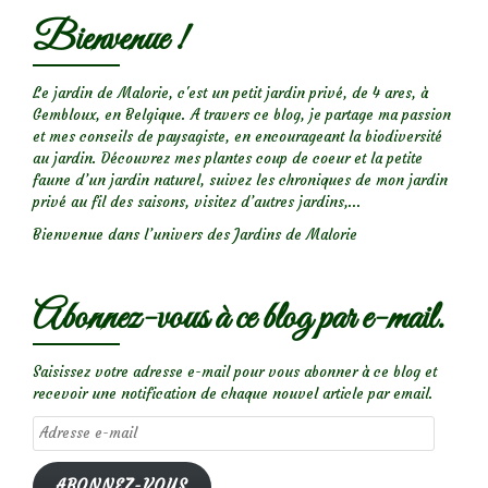
les
Bienvenue !
insectes
des
rosiers
Le jardin de Malorie, c'est un petit jardin privé, de 4 ares, à
Gembloux, en Belgique. A travers ce blog, je partage ma passion
et
et mes conseils de paysagiste, en encourageant la biodiversité
prévenir
au jardin. Découvrez mes plantes coup de coeur et la petite
les
faune d’un jardin naturel, suivez les chroniques de mon jardin
privé au fil des saisons, visitez d’autres jardins,...
maladies
Bienvenue dans l’univers des Jardins de Malorie
Abonnez-vous à ce blog par e-mail.
Saisissez votre adresse e-mail pour vous abonner à ce blog et
recevoir une notification de chaque nouvel article par email.
Adresse
e-
mail
ABONNEZ-VOUS