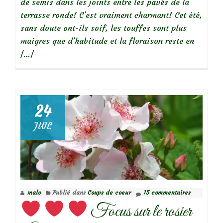
de semis dans les joints entre les pavés de la
terrasse ronde! C’est vraiment charmant! Cet été,
sans doute ont-ils soif, les touffes sont plus
En
maigres que d’habitude et la floraison reste en
savoir
[…]
plus
surLobu
maritim
une
24
si
JUIL
longue
florais
malo
Publié dans
Coups de coeur
15 commentaires
Focus sur le rosier