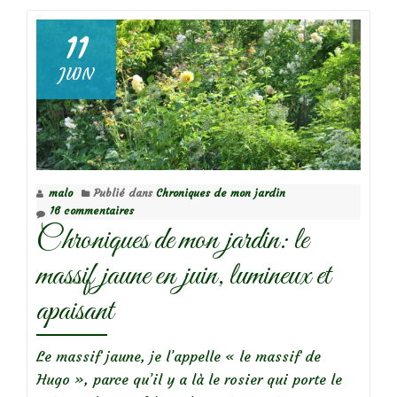
L’amélanchier,
11
un
JUIN
délice,
une
beauté!
malo
Publié dans
Chroniques de mon jardin
16 commentaires
Chroniques de mon jardin: le
massif jaune en juin, lumineux et
apaisant
Le massif jaune, je l’appelle « le massif de
Hugo », parce qu’il y a là le rosier qui porte le