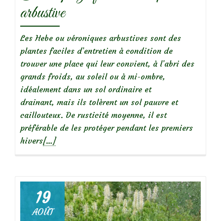
arbustive
Les Hebe ou véroniques arbustives sont des
plantes faciles d’entretien à condition de
trouver une place qui leur convient, à l’abri des
grands froids, au soleil ou à mi-ombre,
idéalement dans un sol ordinaire et
drainant, mais ils tolèrent un sol pauvre et
caillouteux. De rusticité moyenne, il est
préférable de les protéger pendant les premiers
En
hivers
[…]
savoir
plus
surHebe
pinguifolia,
19
véronique
AOÛT
arbustive