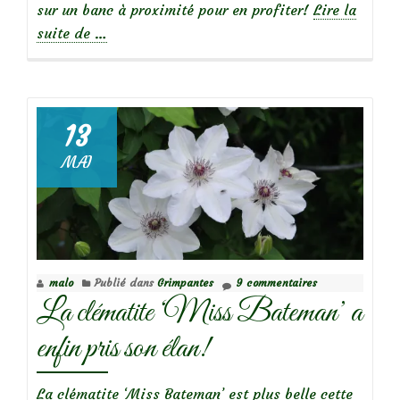
sur un banc à proximité pour en profiter!
Lire la
à
suite de
…
propos
deParfums
du
jardin:
13
Abelia
MAI
mosanensis
malo
Publié dans
Grimpantes
9 commentaires
La clématite ‘Miss Bateman’ a
enfin pris son élan!
La clématite ‘Miss Bateman’ est plus belle cette