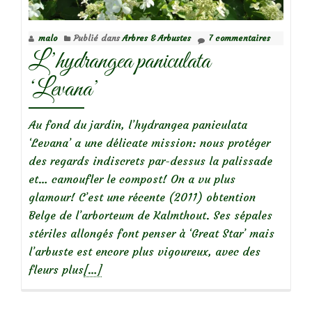
le
rosier
malo
Publié dans
Arbres & Arbustes
7 commentaires
‘Astronomia’,
L’hydrangea paniculata
en
toute
‘Levana’
simplicité
Au fond du jardin, l’hydrangea paniculata
‘Levana’ a une délicate mission: nous protéger
des regards indiscrets par-dessus la palissade
et… camoufler le compost! On a vu plus
glamour! C’est une récente (2011) obtention
Belge de l’arborteum de Kalmthout. Ses sépales
stériles allongés font penser à ‘Great Star’ mais
l’arbuste est encore plus vigoureux, avec des
En
fleurs plus
[…]
savoir
plus