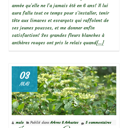
année qu’elle ne l’a jamais été en 6 ans! Il lui
aura fallu tout ce temps pour s’installer, tenir
tête aux limaces et escargots qui raffolent de
ses jeunes pousses, et me donner enfin
satisfaction! Ses grandes fleurs blanches à
En
anthères rouges ont pris le relais quand
[…]
savoir
plus
surLa
clématite
03
‘Miss
MAI
Bateman’
a
enfin
pris
son
malo
Publié dans
Arbres & Arbustes
5 commentaires
élan!