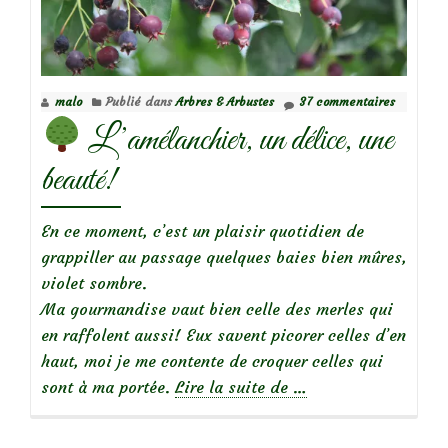
pressé!
malo
Publié dans
Arbres & Arbustes
37 commentaires
L’amélanchier, un délice, une
beauté!
En ce moment, c’est un plaisir quotidien de
grappiller au passage quelques baies bien mûres,
violet sombre.
Ma gourmandise vaut bien celle des merles qui
en raffolent aussi! Eux savent picorer celles d’en
haut, moi je me contente de croquer celles qui
à
sont à ma portée.
Lire la suite de
…
propos
de