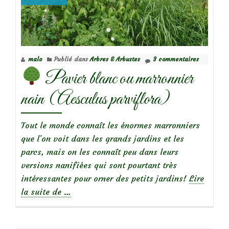
malo
Publié dans
Arbres & Arbustes
3 commentaires
Pavier blanc ou marronnier
nain (Aesculus parviflora)
Tout le monde connaît les énormes marronniers
que l’on voit dans les grands jardins et les
parcs, mais on les connaît peu dans leurs
versions nanifiées qui sont pourtant très
intéressantes pour orner des petits jardins!
Lire
à
la suite de
…
propos
de