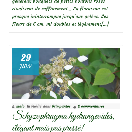
généreux bouquets de petits boutons roses
rivalisent de raffinement… La floraison est
presque ininterrompue jusqu’aux gelées. Les
En
fleurs de 6 cm, mi doubles et légèrement
[…]
savoir
plus
sur
29
JUIN
Focus
sur
le
rosier
‘Sourire
malo
Publié dans
Grimpantes
2 commentaires
d’Orchidée’
Schyzophragma hydrangeoides,
élégant mais pas pressé!