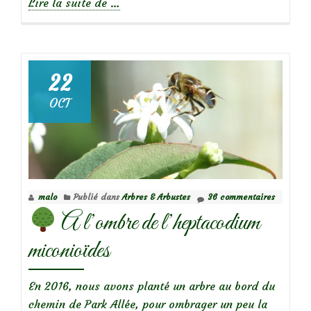
à
Lire la suite de
…
propos
de
22
Focus
OCT
sur
le
rosier
‘Kathleen’
malo
Publié dans
Arbres & Arbustes
36 commentaires
A l’ombre de l’heptacodium
miconioïdes
En 2016, nous avons planté un arbre au bord du
chemin de Park Allée, pour ombrager un peu la