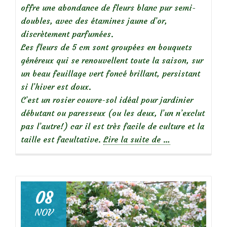
offre une abondance de fleurs blanc pur semi-
doubles, avec des étamines jaune d’or,
discrètement parfumées.
Les fleurs de 5 cm sont groupées en bouquets
généreux qui se renouvellent toute la saison, sur
un beau feuillage vert foncé brillant, persistant
si l’hiver est doux.
C’est un rosier couvre-sol idéal pour jardinier
débutant ou paresseux (ou les deux, l’un n’exclut
pas l’autre!) car il est très facile de culture et la
à
taille est facultative.
Lire la suite de
…
propos
de
08
NOV
Focus