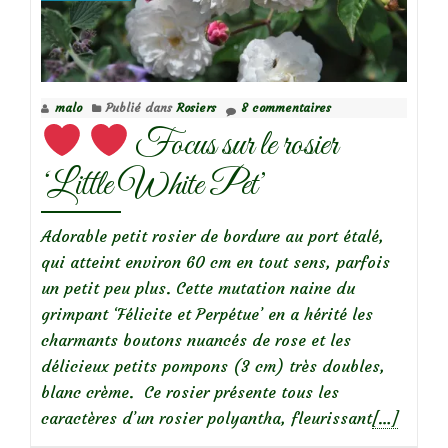
l’heptacodium
miconioïdes
malo
Publié dans
Rosiers
8 commentaires
Focus sur le rosier
‘Little White Pet’
Adorable petit rosier de bordure au port étalé,
qui atteint environ 60 cm en tout sens, parfois
un petit peu plus. Cette mutation naine du
grimpant ‘Félicite et Perpétue’ en a hérité les
charmants boutons nuancés de rose et les
délicieux petits pompons (3 cm) très doubles,
blanc crème. Ce rosier présente tous les
En
caractères d’un rosier polyantha, fleurissant
[…]
savoir