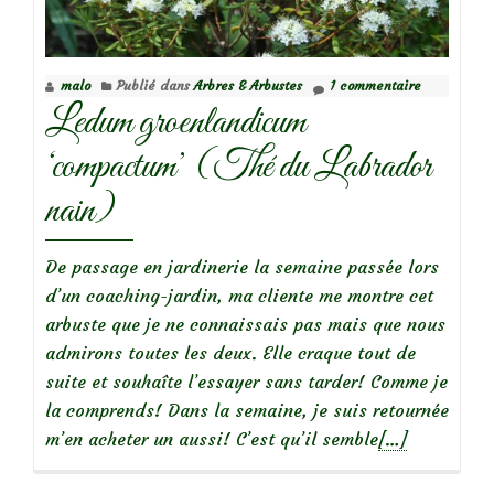
malo
Publié dans
Arbres & Arbustes
1 commentaire
Ledum groenlandicum
‘compactum’ (Thé du Labrador
nain)
De passage en jardinerie la semaine passée lors
d’un coaching-jardin, ma cliente me montre cet
arbuste que je ne connaissais pas mais que nous
admirons toutes les deux. Elle craque tout de
suite et souhaîte l’essayer sans tarder! Comme je
la comprends! Dans la semaine, je suis retournée
En
m’en acheter un aussi! C’est qu’il semble
[…]
savoir