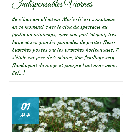
Indispensables Viornes
Le viburnum plicatum ‘Mariesii’ est somptueux
en ce moment! C’est le clou du spectacle au
jardin au printemps, avec son port élégant, très
large et ses grandes panicules de petites fleurs
blanches posées sur les branches horizontales. Il
s’étale sur près de 4 mètres. Son feuillage sera
flamboyant de rouge et pourpre l’automne venu.
En
Le
[…]
savoir
plus
surIndispensables
Viornes
01
MAI