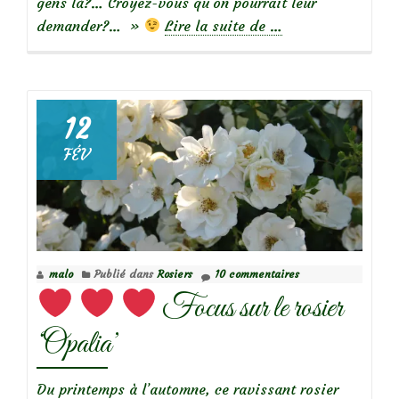
gens là?… Croyez-vous qu’on pourrait leur
à
demander?… »
Lire la suite de
…
propos
deSpiraea
prunifolia
Plena
12
FÉV
malo
Publié dans
Rosiers
10 commentaires
Focus sur le rosier
‘Opalia’
Du printemps à l’automne, ce ravissant rosier