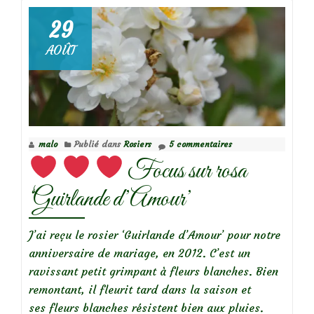
Pavier
29
blanc ou
AOÛT
marronnier
nain
(Aesculus
parviflora)
malo
Publié dans
Rosiers
5 commentaires
Focus sur rosa
‘Guirlande d’Amour’
J’ai reçu le rosier ‘Guirlande d’Amour’ pour notre
anniversaire de mariage, en 2012. C’est un
ravissant petit grimpant à fleurs blanches. Bien
remontant, il fleurit tard dans la saison et
ses fleurs blanches résistent bien aux pluies.