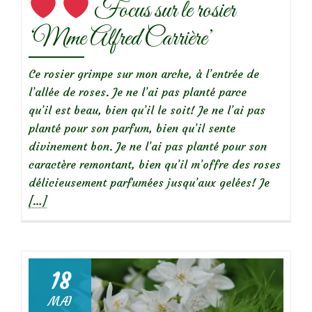
Focus sur le rosier
et
apaisant
‘Mme Alfred Carrière’
Ce rosier grimpe sur mon arche, à l’entrée de
l’allée de roses. Je ne l’ai pas planté parce
qu’il est beau, bien qu’il le soit! Je ne l’ai pas
planté pour son parfum, bien qu’il sente
divinement bon. Je ne l’ai pas planté pour son
caractère remontant, bien qu’il m’offre des roses
En
délicieusement parfumées jusqu’aux gelées! Je
savoir
[…]
plus
sur
18
Focus
MAI
sur