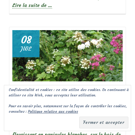
à
Lire la suite de
…
propos
de
08
JUIL
Focus
sur
rosa
‘Guirlande
d’Amour’
malo
Publié dans
Arbres & Arbustes
9 commentaires
Confidentialité et cookies : ce site utilise des cookies. En continuant à
Hydrangea quercifolia
utiliser ce site Web, vous acceptez leur utilisation.
Pour en savoir plus, notamment sur la façon de contrôler les cookies,
‘Burgundy’
consultez :
Politique relative aux cookies
Les hydrangea quercifolia
sont des arbustes qui
fleurissent en panicules blanches, sur le bois de