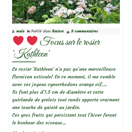
sur
le
rosier
‘Opalia’
malo
Publié dans
Rosiers
9 commentaires
Focus sur le rosier
‘Kathleen’
Le rosier ‘Kathleen’ n’a pas qu’une merveilleuse
floraison estivale! En ce moment, il me comble
avec ses joyeux cynorrhodons orange vif,…
Ils font plus d’1,5 cm de diamètre et cette
guirlande de grelots tout ronds apporte vraiment
une touche de gaieté au jardin.
Ces gros fruits qui persistent tout l’hiver feront
le bonheur des oiseaux…