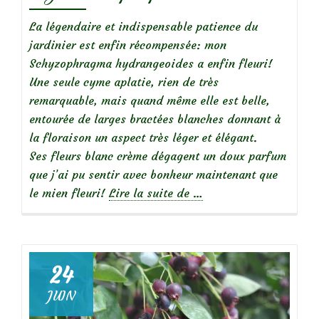
La légendaire et indispensable patience du
jardinier est enfin récompensée: mon
Schyzophragma hydrangeoides a enfin fleuri!
Une seule cyme aplatie, rien de très
remarquable, mais quand même elle est belle,
entourée de larges bractées blanches donnant à
la floraison un aspect très léger et élégant.
Ses fleurs blanc crème dégagent un doux parfum
que j’ai pu sentir avec bonheur maintenant que
à
le mien fleuri!
Lire la suite de
…
propos
deSchyzophragma
hydrangeoides,
élégant
24
mais
JUIN
pas