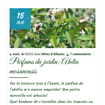
plus
surDeutzia
gracilis,
15
un
MAI
bouquet
d’étoiles
malo
Publié dans
Arbres & Arbustes
7 commentaires
Parfums du jardin: Abelia
mosanensis
Sur la terrasse tout à l’heure, le parfum de
l’abélia m’a encore emportée! Une petite
merveille cet arbuste!
Quel bonheur de s’installer dans les transats ou