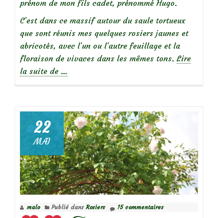
prénom de mon fils cadet, prénommé Hugo.
C’est dans ce massif autour du saule tortueux
que sont réunis mes quelques rosiers jaunes et
abricotés, avec l’un ou l’autre feuillage et la
floraison de vivaces dans les mêmes tons.
Lire
à
la suite de
…
propos
deChroniques
de
mon
22
jardin:
MAI
le
massif
jaune
en
juin,
malo
Publié dans
Rosiers
15 commentaires
lumineux