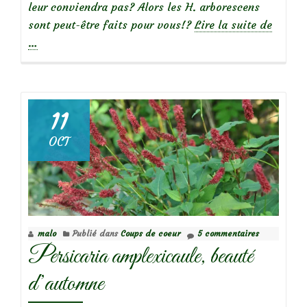
leur conviendra pas? Alors les H. arborescens
à
sont peut-être faits pour vous!?
Lire la suite de
propos
…
deChér
j’ai
rétréci
‘Annabe
11
(Hydr
OCT
arbore
malo
Publié dans
Coups de coeur
5 commentaires
Persicaria amplexicaule, beauté
d’automne