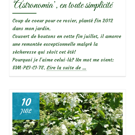
‘Astronomia’, en toute simplicité
Coup de coeur pour ce rosier, planté fin 2012
dans mon jardin.
Couvert de boutons en cette fin juillet, il amorce
une remontée exceptionnelle malgré la
sécheresse qui sévit cet été!
Pourquoi je l’aime celui-là? Un mot me vient:
à
SIM-PLI-CI-TE.
Lire la suite de
…
propos
de
10
JUIL
Focus
sur