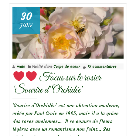
surL’hydrangea
paniculata
30
‘Levana’
JUIN
malo
Publié dans
Coups de coeur
13 commentaires
Focus sur le rosier
‘Sourire d’Orchidée’
‘Sourire d’Orchidée’ est une obtention moderne,
créée par Paul Croix en 1985, mais il a la grâce
des roses anciennes… Il se couvre de fleurs
légères avec un romantisme non feint… Ses