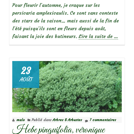
Pour fleurir l’automne, je craque sur les
persicaria amplexicaulis. Ce sont sans conteste
des stars de la saison… mais aussi de la fin de
l’été puisqu’ils sont en fleurs depuis août,
à
faisant la joie des butineurs.
Lire la suite de
…
propos
dePersic
amplexic
beauté
23
d’autom
AOÛT
malo
Publié dans
Arbres & Arbustes
7 commentaires
Hebe pinguifolia, véronique