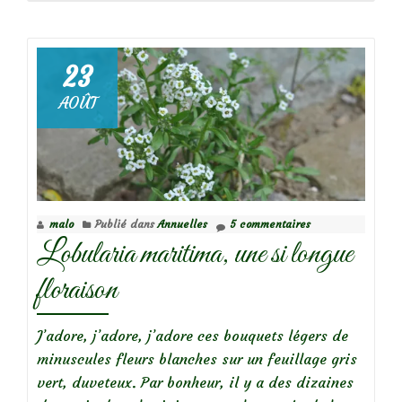
plus
sur
23
AOÛT
Focus
sur
le
rosier
‘Little
malo
Publié dans
Annuelles
5 commentaires
White
Lobularia maritima, une si longue
Pet’
floraison
J’adore, j’adore, j’adore ces bouquets légers de
minuscules fleurs blanches sur un feuillage gris
vert, duveteux. Par bonheur, il y a des dizaines