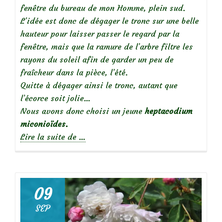
fenêtre du bureau de mon Homme, plein sud.
L’idée est donc de dégager le tronc sur une belle
hauteur pour laisser passer le regard par la
fenêtre, mais que la ramure de l’arbre filtre les
rayons du soleil afin de garder un peu de
fraîcheur dans la pièce, l’été.
Quitte à dégager ainsi le tronc, autant que
l’écorce soit jolie…
Nous avons donc choisi un jeune
heptacodium
miconioïdes.
à
Lire la suite de
…
propos
de
A
09
l’ombre
SEP
de