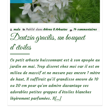
le
rosier
‘Mme
Alfred
malo
Publié dans
Arbres & Arbustes
14 commentaires
Carrière’
Deutzia gracilis, un bouquet
d’étoiles
Ce petit arbuste buissonnant est à son apogée au
jardin en mai. Trop discret chez moi car il est en
milieu de massif et ne mesure pas encore 1 mètre
de haut. Il suffirait qu’il grandisse encore de 10
ou 20 cm pour qu’on admire davantage ses
adorables petites grappes d’étoiles blanches
En
légèrement parfumées. Il
[…]
savoir