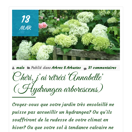
plus
surLedum
groenlandicu
13
‘compactum’
MAR
(Thé
du
Labrador
nain)
malo
Publié dans
Arbres & Arbustes
31 commentaires
Chéri, j’ai rétréci ‘Annabelle’
(Hydrangea arborescens)
Croyez-vous que votre jardin très ensoleillé ne
puisse pas accueillir un hydrangea? Ou qu’ils
souffriront de la rudesse de votre climat en
hiver? Ou que votre sol à tendance calcaire ne