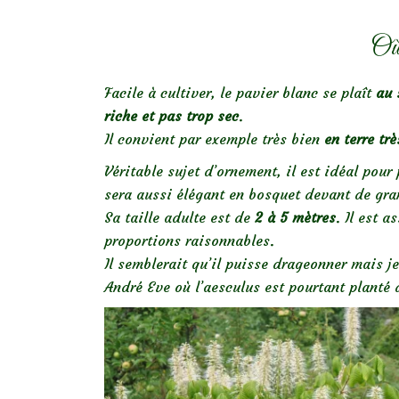
Où 
Facile à cultiver, le pavier blanc se plaît
au 
riche et pas trop sec
.
Il convient par exemple très bien
en terre tr
Véritable sujet d’ornement, il est idéal pour 
sera aussi élégant en bosquet devant de gra
Sa taille adulte est de
2 à 5 mètres
. Il est a
proportions raisonnables.
Il semblerait qu’il puisse drageonner mais j
André Eve où l’aesculus est pourtant planté