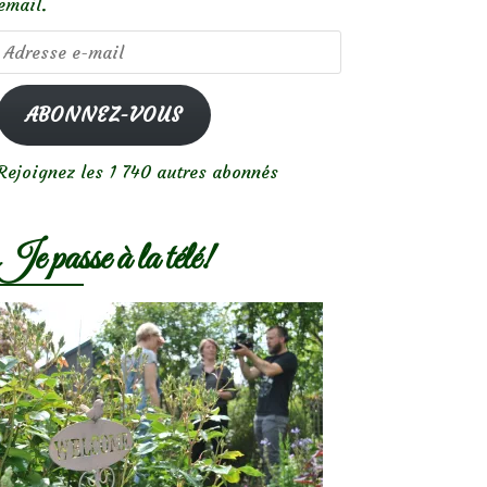
email.
Adresse
e-
mail
ABONNEZ-VOUS
Rejoignez les 1 740 autres abonnés
Je passe à la télé!