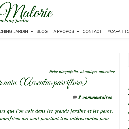
 Malorie
aching Jardin
CHING-JARDIN
BLOG
A PROPOS
CONTACT
#CAFAITT
Hebe pinguifolia, véronique arbustive
r nain (Aesculus parviflora)
3 commentaires
s que l’on voit dans les grands jardins et les parcs,
nanifiées qui sont pourtant très intéressantes pour