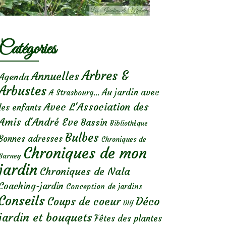
Catégories
Arbres &
Annuelles
Agenda
Arbustes
Au jardin avec
A Strasbourg...
Avec L'Association des
les enfants
Amis d'André Eve
Bassin
Bibliothèque
Bulbes
Bonnes adresses
Chroniques de
Chroniques de mon
Barney
jardin
Chroniques de Nala
Coaching-jardin
Conception de jardins
Conseils
Déco
Coups de coeur
DIY
jardin et bouquets
Fêtes des plantes