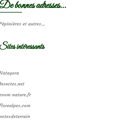
De bonnes adresses…
Pépinières et autres…
Sites intéressants
Natagora
Insectes.net
zoom-nature.fr
florealpes.com
notesdeterrain