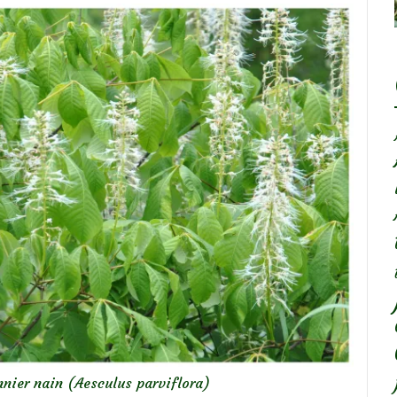
nier nain (Aesculus parviflora)