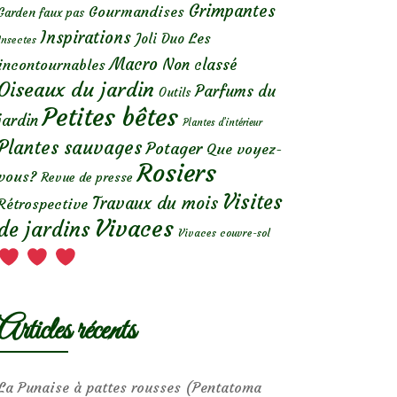
Grimpantes
Gourmandises
Garden faux pas
Inspirations
Les
Joli Duo
Insectes
Macro
Non classé
incontournables
Oiseaux du jardin
Parfums du
Outils
Petites bêtes
jardin
Plantes d’intérieur
Plantes sauvages
Potager
Que voyez-
Rosiers
vous?
Revue de presse
Visites
Travaux du mois
Rétrospective
Vivaces
de jardins
Vivaces couvre-sol
Articles récents
La Punaise à pattes rousses (Pentatoma