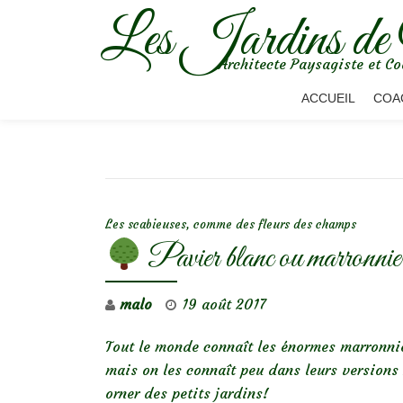
Les Jardins de
Aller
Architecte Paysagiste et Co
au
contenu
ACCUEIL
COA
NAVIGATION DE L’ARTICLE
Les scabieuses, comme des fleurs des champs
Pavier blanc ou marronnie
malo
19 août 2017
Tout le monde connaît les énormes marronnier
mais on les connaît peu dans leurs versions 
orner des petits jardins!