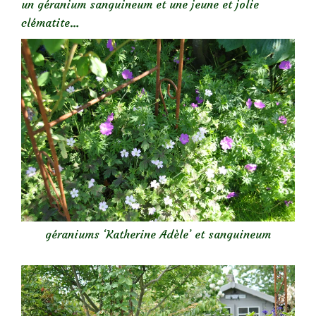
un géranium sanguineum et une jeune et jolie
clématite…
géraniums ‘Katherine Adèle’ et sanguineum