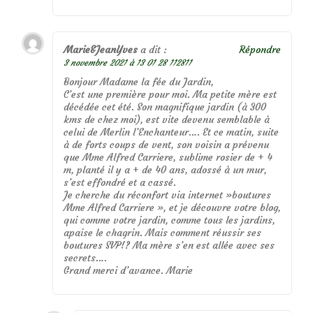
Marie&JeanYves
a dit :
Répondre
3 novembre 2021 à 13 01 28 112811
Bonjour Madame la fée du Jardin,
C’est une première pour moi. Ma petite mère est
décédée cet été. Son magnifique jardin (à 300
kms de chez moi), est vite devenu semblable à
celui de Merlin l’Enchanteur…. Et ce matin, suite
à de forts coups de vent, son voisin a prévenu
que Mme Alfred Carriere, sublime rosier de + 4
m, planté il y a + de 40 ans, adossé à un mur,
s’est effondré et a cassé.
Je cherche du réconfort via internet »boutures
Mme Alfred Carriere », et je découvre votre blog,
qui comme votre jardin, comme tous les jardins,
apaise le chagrin. Mais comment réussir ses
boutures SVP!? Ma mère s’en est allée avec ses
secrets….
Grand merci d’avance. Marie