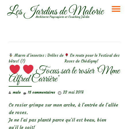
Les Jardins de Malorie
DÉ
Aller
Architecte Paysagiste et Coaching Jardin
au
LA
contenu
NA
NAVIGATION DE L’ARTICLE
Macro d’insectes : Drôles de
En route pour le Festival des
bêtes! (1)
Roses de Chédigny!
Focus sur le rosier ‘Mme
Alfred Carrière’
22 mai 2018
malo
15 commentaires
Ce rosier grimpe sur mon arche, à l’entrée de l’allée
de roses.
Je ne l’ai pas planté parce qu’il est beau, bien
qu’il le soit!