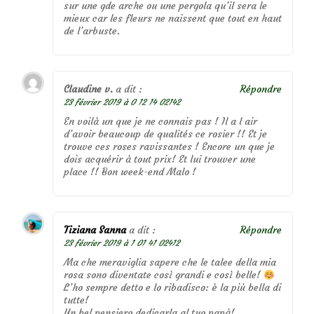
sur une gde arche ou une pergola qu’il sera le
mieux car les fleurs ne naissent que tout en haut
de l’arbuste.
Claudine v.
a dit :
Répondre
23 février 2019 à 0 12 14 02142
En voilà un que je ne connais pas ! Il a l air
d’avoir beaucoup de qualités ce rosier !! Et je
trouve ces roses ravissantes ! Encore un que je
dois acquérir à tout prix! Et lui trouver une
place !! Bon week-end Malo !
Tiziana Sanna
a dit :
Répondre
23 février 2019 à 1 01 41 02412
Ma che meraviglia sapere che le talee della mia
rosa sono diventate così grandi e così belle!
L’ho sempre detto e lo ribadisco: è la più bella di
tutte!
Un bel pensiero dedicarla al tuo papà!