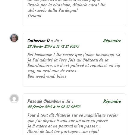
Grazie per la citazione, Malorie cara! Un
abbraccio dalla Sardegna!
Tiziana
Catherine D
a dit :
Répondre
23 février 2019 à 12 12 21 02212
Bel hommage ! Un rosier que j’aime beaucoup <3
Je l'ai admiré la 1ère fois au Château de la
Bourdaisière, ou il est palissé et repalissé en zig
zag, un vrai mur de roses…
Bon week-end, bises
Pascale Chambon
a dit :
Répondre
23 février 2019 à 14 02 37 02372
Tout à tout dit Malorie sur ce magnifique rosier
que j’ai depuis 4 ans sur un mur en pierre
Je L adore et ne pourrai m’en passer…
Merci de tout tes partages …un régal