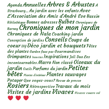
Arbres & Arbustes
Annuelles
Agenda
A
Avec
Au jardin avec les enfants
Strasbourg...
L'Association des Amis d'André Eve
Bassin
Bulbes
Bonnes adresses
Chroniques de
Bibliothèque
Chroniques de mon jardin
Barney
Chroniques de Nala
Coaching-jardin
Conseils
Coups de
Conception de jardins
Déco jardin et bouquets
coeur
Fêtes
DIY
des plantes
Gourmandises
Garden faux pas
Grimpantes
Inspirations
Les
Joli Duo
Insectes
Oiseaux du
Macro
Non classé
incontournables
Petites
jardin
Parfums du jardin
Outils
bêtes
Plantes sauvages
Plantes d’intérieur
Potager
Que voyez-vous?
Revue de presse
Rosiers
Travaux du mois
Rétrospective
Vivaces
Visites de jardins
Vivaces couvre-sol