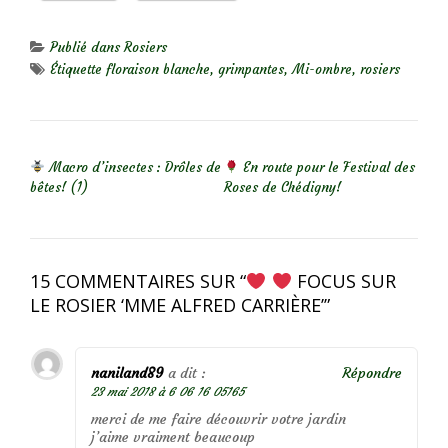
Publié dans
Rosiers
Étiquette
floraison blanche
,
grimpantes
,
Mi-ombre
,
rosiers
NAVIGATION DE L’ARTICLE
Macro d’insectes : Drôles de
En route pour le Festival des
bêtes! (1)
Roses de Chédigny!
15 COMMENTAIRES SUR “
FOCUS SUR
LE ROSIER ‘MME ALFRED CARRIÈRE’
”
naniland89
a dit :
Répondre
23 mai 2018 à 6 06 16 05165
merci de me faire découvrir votre jardin
j’aime vraiment beaucoup