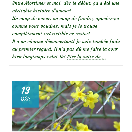
Entre Mortimer et moi, dès le début, ça a été une
véritable histoire d’amour!
Un coup de coeur, un coup de foudre, appelez-ça
comme vous voudrez, mais je le trouve
complètement irrésistible ce rosier!
Il a un charme déconcertant! Je suis tombée fada
au premier regard, il n’a pas dû me faire la cour
à
bien longtemps celui-là!
Lire la suite de
…
propos
de
13
DÉC
Focus
sur
le
rosier