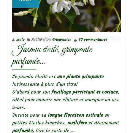
malo
Publié dans
Grimpantes
30 commentaires
Jasmin étoilé, grimpante
parfumée…
Le jasmin étoilé est
une plante grimpante
intéressante à plus d’un titre!
D’abord pour son
feuillage persistant et coriace
,
idéal pour couvrir une clôture et masquer un vis-
à-vis.
Ensuite pour sa
longue
floraison estivale
en
petites étoiles blanches,
mellifère
et divinement
à
parfumée,
Lire la suite de
…