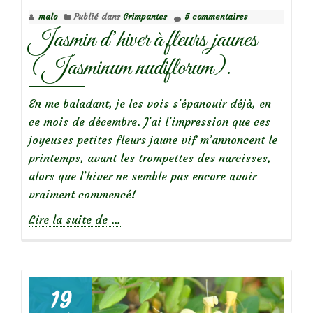
‘Mortimer
malo
Publié dans
Grimpantes
5 commentaires
Sackler’
Jasmin d’hiver à fleurs jaunes
(Jasminum nudiflorum).
En me baladant, je les vois s’épanouir déjà, en
ce mois de décembre. J’ai l’impression que ces
joyeuses petites fleurs jaune vif m’annoncent le
printemps, avant les trompettes des narcisses,
alors que l’hiver ne semble pas encore avoir
vraiment commencé!
à
Lire la suite de
…
propos
deJasmin
d’hiver
à
19
fleurs