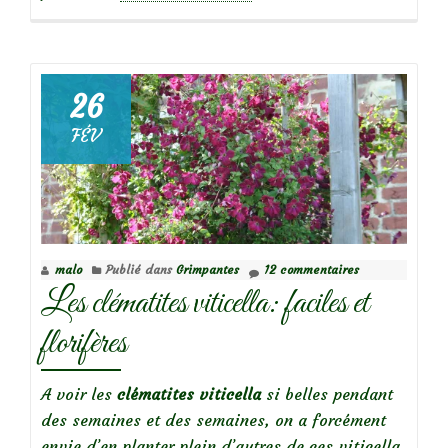
propos
deJasmin
étoilé,
grimpante
26
parfumée…
FÉV
malo
Publié dans
Grimpantes
12 commentaires
Les clématites viticella: faciles et
florifères
A voir les
clématites viticella
si belles pendant
des semaines et des semaines, on a forcément
envie d’en planter plein d’autres de ces viticella