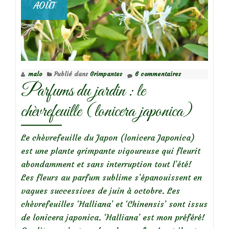
AOÛT
jaunes
(Jasminum
nudiflorum).
malo
Publié dans
Grimpantes
6 commentaires
Parfums du jardin : le
chèvrefeuille (lonicera japonica)
Le chèvrefeuille du Japon (lonicera Japonica)
est une plante grimpante vigoureuse qui fleurit
abondamment et sans interruption tout l’été!
Les fleurs au parfum sublime s’épanouissent en
vagues successives de juin à octobre. Les
chèvrefeuilles ‘Halliana’ et ‘Chinensis’ sont issus
de lonicera japonica. ‘Halliana’ est mon préféré!