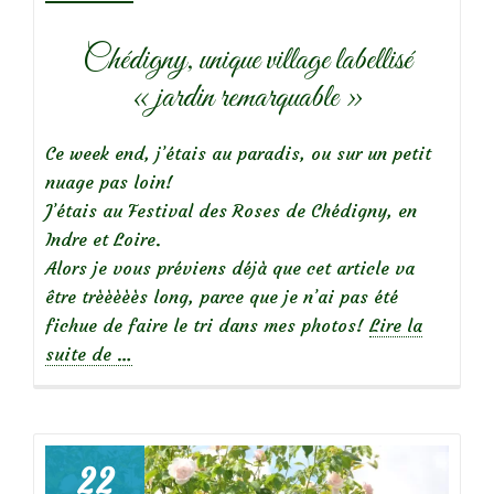
Chédigny, unique village labellisé
« jardin remarquable »
Ce week end, j’étais au paradis, ou sur un petit
nuage pas loin!
J’étais au Festival des Roses de Chédigny, en
Indre et Loire.
Alors je vous préviens déjà que cet article va
être trèèèèès long, parce que je n’ai pas été
fichue de faire le tri dans mes photos!
Lire la
à
suite de
…
propos
deVisite
de
jardin
22