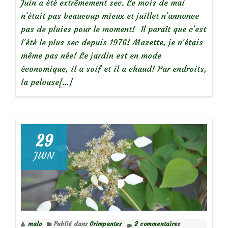
Juin a été extrêmement sec. Le mois de mai
n’était pas beaucoup mieux et juillet n’annonce
pas de pluies pour le moment! Il paraît que c’est
l’été le plus sec depuis 1976! Mazette, je n’étais
même pas née! Le jardin est en mode
économique, il a soif et il a chaud! Par endroits,
En
la pelouse
[…]
savoir
plus
surChroniques
de
29
mon
JUIN
jardin:
début
d’été
malo
Publié dans
Grimpantes
2 commentaires