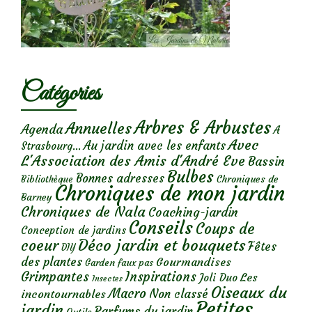
Catégories
Arbres & Arbustes
Annuelles
Agenda
A
Avec
Au jardin avec les enfants
Strasbourg...
L'Association des Amis d'André Eve
Bassin
Bulbes
Bonnes adresses
Chroniques de
Bibliothèque
Chroniques de mon jardin
Barney
Chroniques de Nala
Coaching-jardin
Conseils
Coups de
Conception de jardins
Déco jardin et bouquets
coeur
Fêtes
DIY
des plantes
Gourmandises
Garden faux pas
Grimpantes
Inspirations
Les
Joli Duo
Insectes
Oiseaux du
Macro
Non classé
incontournables
Petites
jardin
Parfums du jardin