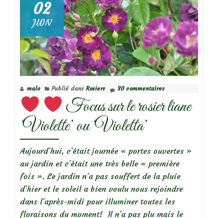
élégant
02
mais
JUIN
pas
pressé!
malo
Publié dans
Rosiers
30 commentaires
Focus sur le rosier liane
‘Violette’ ou ‘Violetta’
Aujourd’hui, c’était journée « portes ouvertes »
au jardin et c’était une très belle « première
fois ». Le jardin n’a pas souffert de la pluie
d’hier et le soleil a bien voulu nous rejoindre
dans l’après-midi pour illuminer toutes les
floraisons du moment! Il n’a pas plu mais le