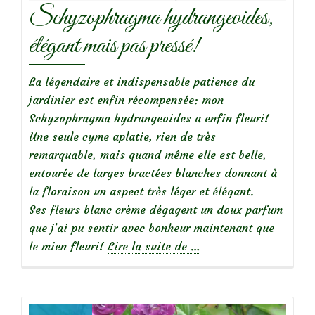
Schyzophragma hydrangeoides,
élégant mais pas pressé!
La légendaire et indispensable patience du
jardinier est enfin récompensée: mon
Schyzophragma hydrangeoides a enfin fleuri!
Une seule cyme aplatie, rien de très
remarquable, mais quand même elle est belle,
entourée de larges bractées blanches donnant à
la floraison un aspect très léger et élégant.
Ses fleurs blanc crème dégagent un doux parfum
que j’ai pu sentir avec bonheur maintenant que
à
le mien fleuri!
Lire la suite de
…
propos
deSchyzophragma
hydrangeoides,