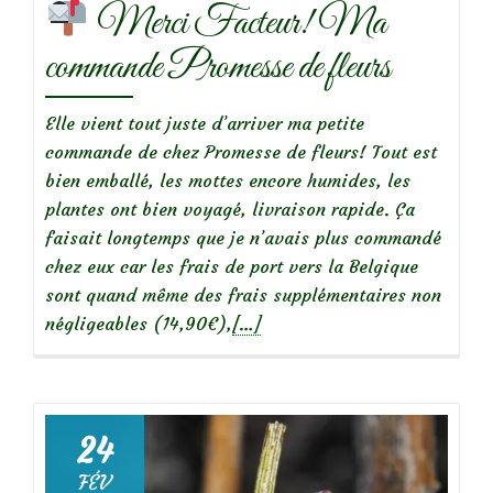
Merci Facteur! Ma
commande Promesse de fleurs
Elle vient tout juste d’arriver ma petite
commande de chez Promesse de fleurs! Tout est
bien emballé, les mottes encore humides, les
plantes ont bien voyagé, livraison rapide. Ça
faisait longtemps que je n’avais plus commandé
chez eux car les frais de port vers la Belgique
sont quand même des frais supplémentaires non
En
négligeables (14,90€),
[…]
savoir
plus
sur
24
Merci
FÉV