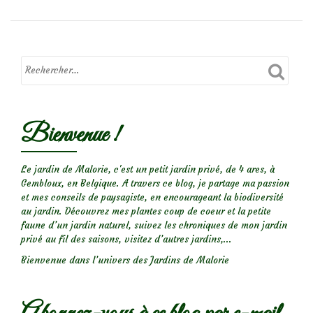
surPour
avoir
des
clématites
bien
fleuries:
Taille
Bienvenue !
et
entretien
Le jardin de Malorie, c'est un petit jardin privé, de 4 ares, à
Gembloux, en Belgique. A travers ce blog, je partage ma passion
et mes conseils de paysagiste, en encourageant la biodiversité
au jardin. Découvrez mes plantes coup de coeur et la petite
faune d’un jardin naturel, suivez les chroniques de mon jardin
privé au fil des saisons, visitez d’autres jardins,...
Bienvenue dans l’univers des Jardins de Malorie