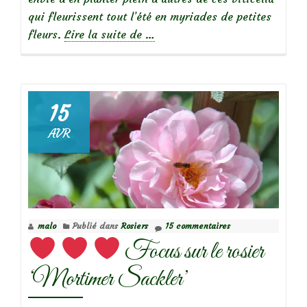
qui fleurissent tout l’été en myriades de petites
à
fleurs.
Lire la suite de
…
propos
deLes
clématites
viticella:
15
faciles
AVR
et
florifères
malo
Publié dans
Rosiers
15 commentaires
Focus sur le rosier
‘Mortimer Sackler’