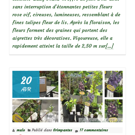
sans interruption d’étonnantes petites fleurs
rose vif, cireuses, lumineuses, ressemblant à de
fines tulipes fleur de lis. Après la floraison, les
fleurs forment des graines qui portent des
aigrettes très décoratives. Vigoureuse, elle a
En
rapidement atteint la taille de 2,50 m sur
[…]
savoir
plus
surClématite
Clématis
20
texensis
AVR
‘Lady
Diana’
malo
Publié dans
Grimpantes
17 commentaires