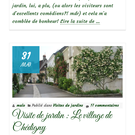
jardin, lui, a plu, (ou alors les visiteurs sont
d’excellents comédiens?! mdr) et cela m’a
à
comblée de bonheur!
Lire la suite de
…
propos
de
31
Focus
MAI
sur
le
rosier
liane
‘Violette’
malo
Publié dans
Visites de jardins
17 commentaires
ou
Visite de jardin : Le village de
‘Violetta’
Chédigny