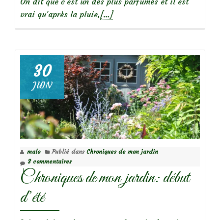
On dit que c’est un des plus parfumés et il est
En
vrai qu’après la pluie,
[…]
savoir
plus
surParfums
du
30
jardin
JUIN
:
le
chèvrefeuille
(lonicera
japonica)
malo
Publié dans
Chroniques de mon jardin
3 commentaires
Chroniques de mon jardin: début
d’été