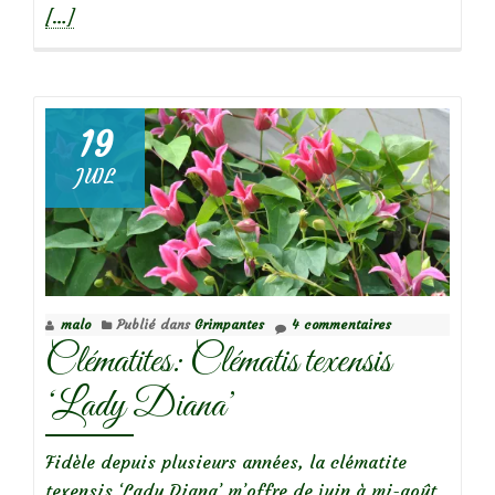
savoir
[…]
plus
sur
19
Focus
JUIL
sur
le
rosier
‘Mme
Alfred
malo
Publié dans
Grimpantes
4 commentaires
Carrière’
Clématites: Clématis texensis
‘Lady Diana’
Fidèle depuis plusieurs années, la clématite
texensis ‘Lady Diana’ m’offre de juin à mi-août