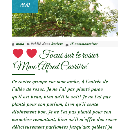
:
MAI
Le
village
de
Chédigny
malo
Publié dans
Rosiers
15 commentaires
Focus sur le rosier
‘Mme Alfred Carrière’
Ce rosier grimpe sur mon arche, à l’entrée de
l’allée de roses. Je ne l’ai pas planté parce
qu’il est beau, bien qu’il le soit! Je ne l’ai pas
planté pour son parfum, bien qu’il sente
divinement bon. Je ne l’ai pas planté pour son
caractère remontant, bien qu’il m’offre des roses
En
délicieusement parfumées jusqu’aux gelées! Je