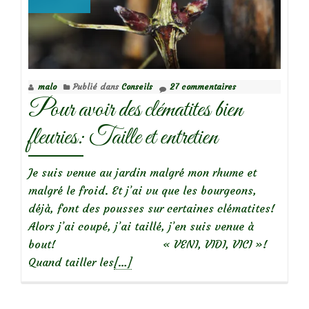
Facteur!
Ma
commande
Promesse
de
malo
Publié dans
Conseils
27 commentaires
fleurs
Pour avoir des clématites bien
fleuries: Taille et entretien
Je suis venue au jardin malgré mon rhume et
malgré le froid. Et j’ai vu que les bourgeons,
déjà, font des pousses sur certaines clématites!
Alors j’ai coupé, j’ai taillé, j’en suis venue à
bout! « VENI, VIDI, VICI »!
En
Quand tailler les
[…]
savoir
plus