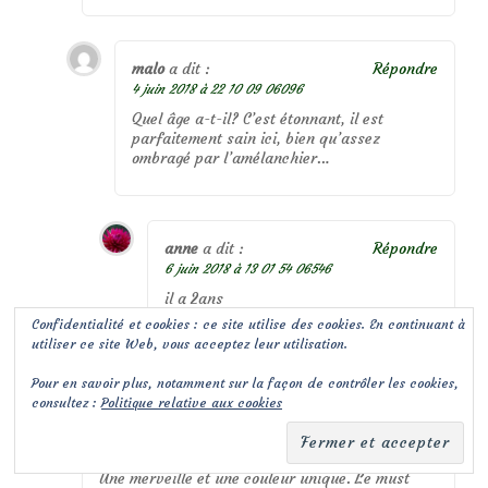
malo
a dit :
Répondre
4 juin 2018 à 22 10 09 06096
Quel âge a-t-il? C’est étonnant, il est
parfaitement sain ici, bien qu’assez
ombragé par l’amélanchier…
anne
a dit :
Répondre
6 juin 2018 à 13 01 54 06546
il a 2ans
Confidentialité et cookies : ce site utilise des cookies. En continuant à
utiliser ce site Web, vous acceptez leur utilisation.
Pour en savoir plus, notamment sur la façon de contrôler les cookies,
Elmo
a dit :
Répondre
consultez :
Politique relative aux cookies
4 juin 2018 à 21 09 43 06436
Une amie m’a donné une bouture l’année
dernière et je découvre sa floraison cette année.
Une merveille et une couleur unique. Le must