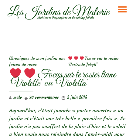
Les Jardins de Malorie
DÉ
Aller
Architecte Paysagiste et Coaching Jardin
au
LA
contenu
NA
NAVIGATION DE L’ARTICLE
Chroniques de mon jardin: une
Focus sur le rosier
foison de roses
‘Gertrude Jekyll’
Focus sur le rosier liane
‘Violette’ ou ‘Violetta’
2 juin 2018
malo
30 commentaires
Aujourd’hui, c’était journée « portes ouvertes » au
jardin et c’était une très belle « première fois ». Le
jardin n’a pas souffert de la pluie d’hier et le soleil
a bien voulu nous rejoindre dans l’après-midi pour