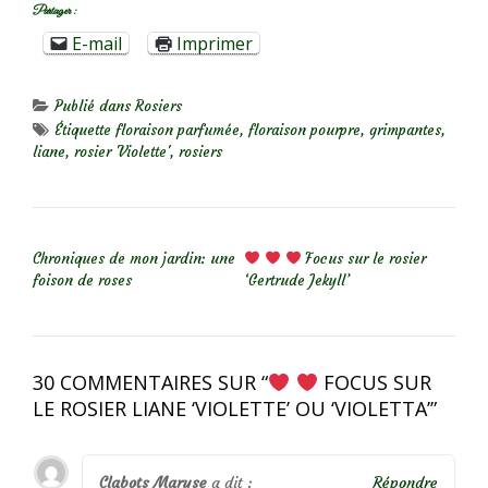
Partager :
E-mail
Imprimer
Publié dans
Rosiers
Étiquette
floraison parfumée
,
floraison pourpre
,
grimpantes
,
liane
,
rosier 'Violette'
,
rosiers
NAVIGATION DE L’ARTICLE
Chroniques de mon jardin: une
Focus sur le rosier
foison de roses
‘Gertrude Jekyll’
30 COMMENTAIRES SUR “
FOCUS SUR
LE ROSIER LIANE ‘VIOLETTE’ OU ‘VIOLETTA’
”
Clabots Maryse
a dit :
Répondre