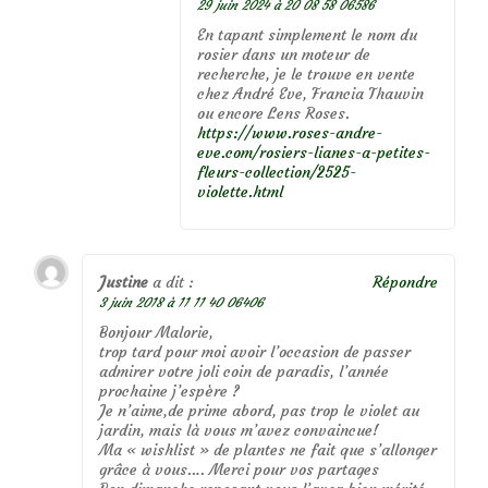
29 juin 2024 à 20 08 58 06586
En tapant simplement le nom du
rosier dans un moteur de
recherche, je le trouve en vente
chez André Eve, Francia Thauvin
ou encore Lens Roses.
https://www.roses-andre-
eve.com/rosiers-lianes-a-petites-
fleurs-collection/2525-
violette.html
Justine
a dit :
Répondre
3 juin 2018 à 11 11 40 06406
Bonjour Malorie,
trop tard pour moi avoir l’occasion de passer
admirer votre joli coin de paradis, l’année
prochaine j’espère ?
Je n’aime,de prime abord, pas trop le violet au
jardin, mais là vous m’avez convaincue!
Ma « wishlist » de plantes ne fait que s’allonger
grâce à vous…. Merci pour vos partages