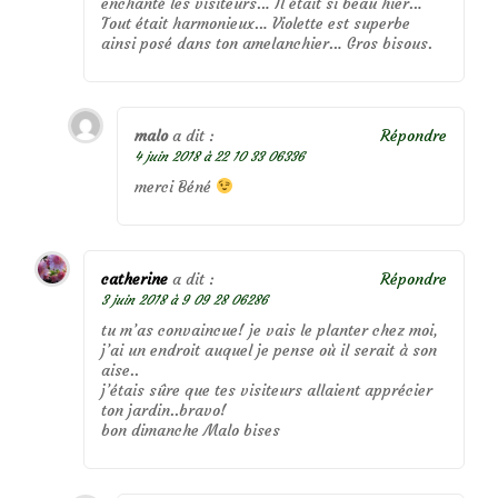
enchanté les visiteurs… Il était si beau hier…
Tout était harmonieux… Violette est superbe
ainsi posé dans ton amelanchier… Gros bisous.
malo
a dit :
Répondre
4 juin 2018 à 22 10 33 06336
merci Béné
catherine
a dit :
Répondre
3 juin 2018 à 9 09 28 06286
tu m’as convaincue! je vais le planter chez moi,
j’ai un endroit auquel je pense où il serait à son
aise..
j’étais sûre que tes visiteurs allaient apprécier
ton jardin..bravo!
bon dimanche Malo bises