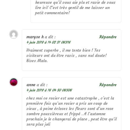
heureuse qu’il vous aie plu et ravie de vous
lire ici! C’est très gentil de me laisser un
petit commentaire!
maryse h
a dit :
Répondre
4 juin 2018 à 14 02 31 06316
Vraiment superbe , il me tente bien ! Tes
visiteurs ont du être ravis , sans nul doute!
Bises Malo.
anne
a dit :
Répondre
4 juin 2018 à 16 04 50 06506
chez moi ce rosier est une catastrophe , c’est la
première fois qu’un rosier a pris un coup de
vieux , à peine écloses les fleurs sont d’un rose
sombre poussièreux et frippé . A l’automne
prochain je le changerai de place , peut être qu’il
sera plus joli