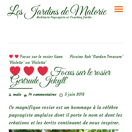
Les Jardins de Malorie
DÉ
Aller
Architecte Paysagiste et Coaching Jardin
au
LA
contenu
NA
NAVIGATION DE L’ARTICLE
Focus sur le rosier liane
Pivoine Itoh ‘Garden Treasure’
‘Violette’ ou ‘Violetta’
Focus sur le rosier
‘Gertrude Jekyll’
5 juin 2018
malo
14 commentaires
Ce magnifique rosier est un hommage à la célèbre
paysagiste anglaise dont il porte le nom et dont les
créations et les écrits continuent de nous inspirer.