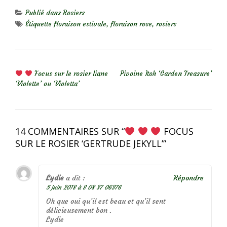
Publié dans
Rosiers
Étiquette
floraison estivale
,
floraison rose
,
rosiers
NAVIGATION DE L’ARTICLE
Focus sur le rosier liane
Pivoine Itoh ‘Garden Treasure’
‘Violette’ ou ‘Violetta’
14 COMMENTAIRES SUR “
FOCUS
SUR LE ROSIER ‘GERTRUDE JEKYLL’
”
Lydie
a dit :
Répondre
5 juin 2018 à 8 08 37 06376
Oh que oui qu’il est beau et qu’il sent
délicieusement bon .
Lydie