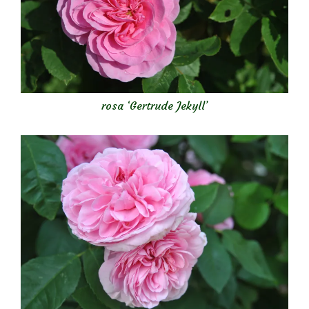
rosa ‘Gertrude Jekyll’