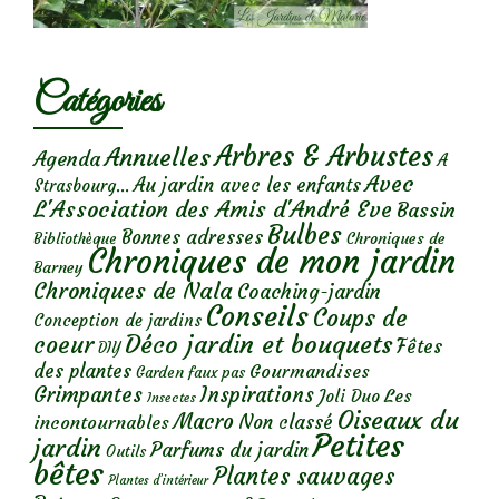
Catégories
Arbres & Arbustes
Annuelles
Agenda
A
Avec
Au jardin avec les enfants
Strasbourg...
L'Association des Amis d'André Eve
Bassin
Bulbes
Bonnes adresses
Chroniques de
Bibliothèque
Chroniques de mon jardin
Barney
Chroniques de Nala
Coaching-jardin
Conseils
Coups de
Conception de jardins
Déco jardin et bouquets
coeur
Fêtes
DIY
des plantes
Gourmandises
Garden faux pas
Grimpantes
Inspirations
Les
Joli Duo
Insectes
Oiseaux du
Macro
Non classé
incontournables
Petites
jardin
Parfums du jardin
Outils
bêtes
Plantes sauvages
Plantes d’intérieur