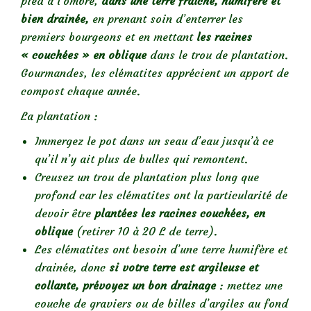
pied à l’ombre,
dans une terre fraîche, humifère et
bien drainée,
en prenant soin d’enterrer les
premiers bourgeons et en mettant
les racines
« couchées » en oblique
dans le trou de plantation.
Gourmandes, les clématites apprécient un apport de
compost chaque année.
La plantation :
Immergez le pot dans un seau d’eau jusqu’à ce
qu’il n’y ait plus de bulles qui remontent.
Creusez un trou de plantation plus long que
profond car les clématites ont la particularité de
devoir être
plantées les racines couchées, en
oblique
(retirer 10 à 20 L de terre).
Les clématites ont besoin d’une terre humifère et
drainée, donc
si votre terre est argileuse et
collante, prévoyez un bon drainage
: mettez une
couche de graviers ou de billes d’argiles au fond