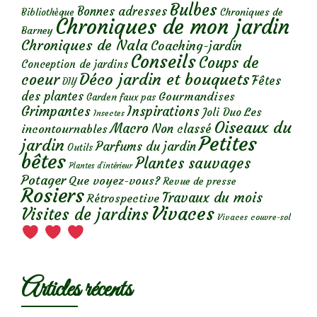
Bulbes
Bonnes adresses
Chroniques de
Bibliothèque
Chroniques de mon jardin
Barney
Chroniques de Nala
Coaching-jardin
Conseils
Coups de
Conception de jardins
Déco jardin et bouquets
coeur
Fêtes
DIY
des plantes
Gourmandises
Garden faux pas
Grimpantes
Inspirations
Les
Joli Duo
Insectes
Oiseaux du
Macro
Non classé
incontournables
Petites
jardin
Parfums du jardin
Outils
bêtes
Plantes sauvages
Plantes d’intérieur
Potager
Que voyez-vous?
Revue de presse
Rosiers
Travaux du mois
Rétrospective
Vivaces
Visites de jardins
Vivaces couvre-sol
Articles récents