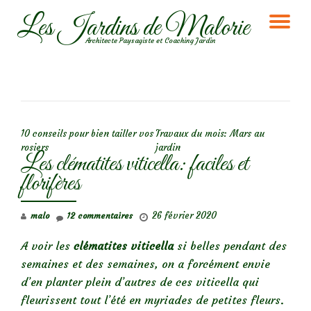
Les Jardins de Malorie
DÉ
Aller
Architecte Paysagiste et Coaching Jardin
au
LA
contenu
NA
NAVIGATION DE L’ARTICLE
10 conseils pour bien tailler vos
Travaux du mois: Mars au
rosiers
jardin
Les clématites viticella: faciles et
florifères
26 février 2020
malo
12 commentaires
A voir les
clématites viticella
si belles pendant des
semaines et des semaines, on a forcément envie
d’en planter plein d’autres de ces viticella qui
fleurissent tout l’été en myriades de petites fleurs.