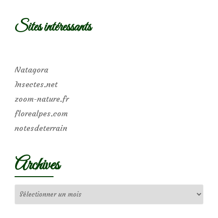
Sites intéressants
Natagora
Insectes.net
zoom-nature.fr
florealpes.com
notesdeterrain
Archives
Archives