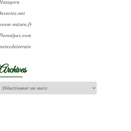
Natagora
Insectes.net
zoom-nature.fr
florealpes.com
notesdeterrain
Archives
Archives