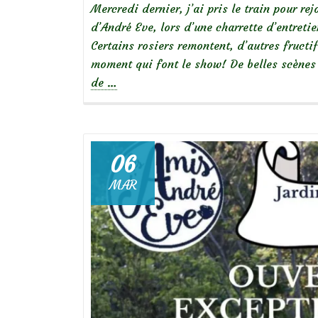
Mercredi dernier, j’ai pris le train pour r
d’André Eve, lors d’une charrette d’entreti
Certains rosiers remontent, d’autres fructi
moment qui font le show! De belles scènes 
à
de
…
propos
deCharrette
au
Jardin
06
personnel
MAR
d’André
Eve