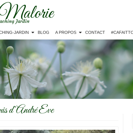
 Malorie
aching Jardin
CHING-JARDIN
BLOG
A PROPOS
CONTACT
#CAFAITT
mis d’André Eve