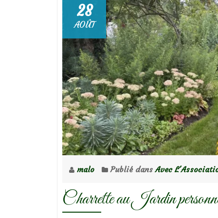
28
AOÛT
malo
Publié dans
Avec L'Associati
Charrette au Jardin person