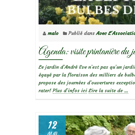
malo
Publié dans
Avec L'Associati
Agenda: visite printanière du
Le jardin d’André Eve n’est pas qu’un jardi
égayé par la floraison des milliers de bul
propose des journées d’ouvertures exceptio
à
rater!
Plus d’infos ici
Lire la suite de
…
prop
deAg
visit
prin
12
du
MAI