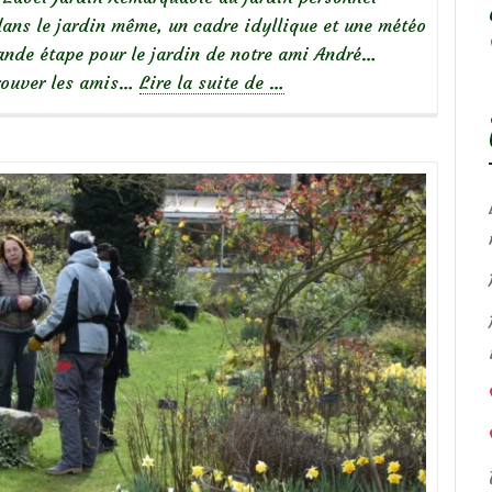
dans le jardin même, un cadre idyllique et une météo
rande étape pour le jardin de notre ami André…
à
etrouver les amis…
Lire la suite de
…
propos
deInauguration
du
Label
Jardin
Remarquable
au
jardin
personnel
d’André
Eve