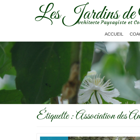
Les Jardins de
Aller
Architecte Paysagiste et Co
au
contenu
ACCUEIL
COA
Étiquette :
Association des A