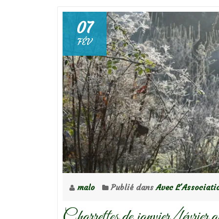
de
mars
07
au
FÉV
jardin
personnel
d’André
Eve
malo
Publié dans
Avec L'Associati
Charrettes de janvier/février