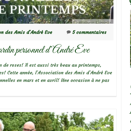
on des Amis d'André Eve
5 commentaires
 jardin personnel d’André Eve
n de roses! Il est aussi très beau au printemps,
bes! Cette année, l’Association des Amis d’André Eve
nnelles en mars et en avril! Une occasion à ne pas
os
enda:
e
tanière