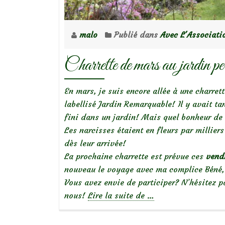
malo
Publié dans
Avec L'Associati
Charrette de mars au jardin 
En mars, je suis encore allée à une charre
labellisé Jardin Remarquable! Il y avait ta
fini dans un jardin! Mais quel bonheur de t
Les narcisses étaient en fleurs par millier
dès leur arrivée!
La prochaine charrette est prévue ces
vendr
nouveau le voyage avec ma complice Béné, a
Vous avez envie de participer? N’hésitez pa
à
nous!
Lire la suite de
…
propos
deCharrette