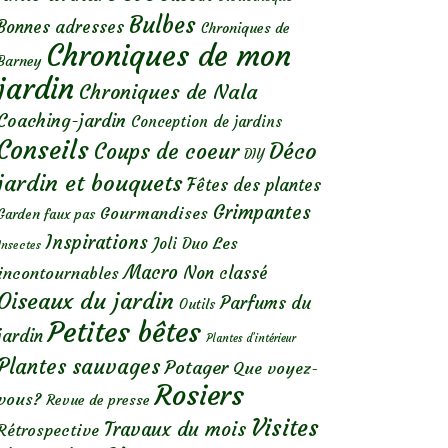
Bulbes
Bonnes adresses
Chroniques de
Chroniques de mon
Barney
jardin
Chroniques de Nala
Coaching-jardin
Conception de jardins
Conseils
Déco
Coups de coeur
DIY
jardin et bouquets
Fêtes des plantes
Grimpantes
Gourmandises
Garden faux pas
Inspirations
Les
Joli Duo
Insectes
Macro
Non classé
incontournables
Oiseaux du jardin
Parfums du
Outils
Petites bêtes
jardin
Plantes d’intérieur
Plantes sauvages
Potager
Que voyez-
Rosiers
vous?
Revue de presse
Visites
Travaux du mois
Rétrospective