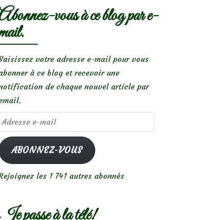
Abonnez-vous à ce blog par e-
mail.
Saisissez votre adresse e-mail pour vous
abonner à ce blog et recevoir une
notification de chaque nouvel article par
email.
Adresse
e-
mail
ABONNEZ-VOUS
Rejoignez les 1 741 autres abonnés
Je passe à la télé!