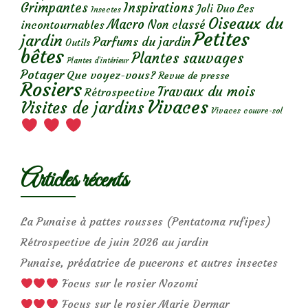
Grimpantes
Inspirations
Les
Joli Duo
Insectes
Oiseaux du
Macro
Non classé
incontournables
Petites
jardin
Parfums du jardin
Outils
bêtes
Plantes sauvages
Plantes d’intérieur
Potager
Que voyez-vous?
Revue de presse
Rosiers
Travaux du mois
Rétrospective
Vivaces
Visites de jardins
Vivaces couvre-sol
Articles récents
La Punaise à pattes rousses (Pentatoma rufipes)
Rétrospective de juin 2026 au jardin
Punaise, prédatrice de pucerons et autres insectes
Focus sur le rosier Nozomi
Focus sur le rosier Marie Dermar