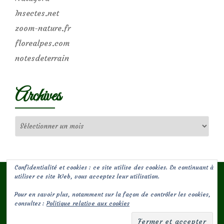
Insectes.net
zoom-nature.fr
florealpes.com
notesdeterrain
Archives
Archives
Confidentialité et cookies : ce site utilise des cookies. En continuant à
utiliser ce site Web, vous acceptez leur utilisation.
Pour en savoir plus, notamment sur la façon de contrôler les cookies,
(c) Les Jardins de Malorie
consultez :
Politique relative aux cookies
Menu
fa-
fa-
facebook-
envelope-