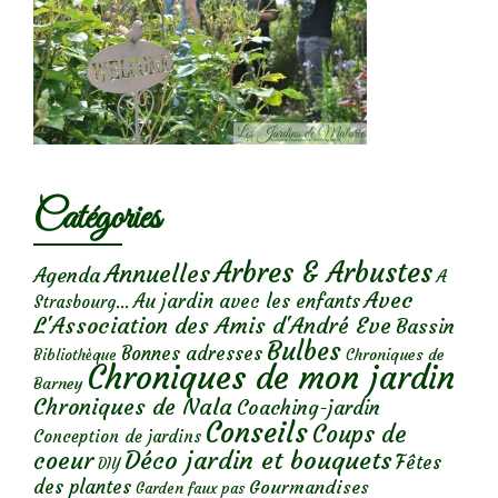
Catégories
Arbres & Arbustes
Annuelles
Agenda
A
Avec
Au jardin avec les enfants
Strasbourg...
L'Association des Amis d'André Eve
Bassin
Bulbes
Bonnes adresses
Chroniques de
Bibliothèque
Chroniques de mon jardin
Barney
Chroniques de Nala
Coaching-jardin
Conseils
Coups de
Conception de jardins
Déco jardin et bouquets
coeur
Fêtes
DIY
des plantes
Gourmandises
Garden faux pas