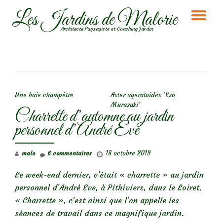
Les Jardins de Malorie
DÉ
Aller
Architecte Paysagiste et Coaching Jardin
au
LA
contenu
NA
NAVIGATION DE L’ARTICLE
Une haie champêtre
Aster ageratoides ‘Ezo
Murasaki’
Charrette d’automne au jardin
personnel d’André Eve
18 octobre 2019
malo
6 commentaires
Le week-end dernier, c’était « charrette » au jardin
personnel d’André Eve, à Pithiviers, dans le Loiret.
« Charrette », c’est ainsi que l’on appelle les
séances de travail dans ce magnifique jardin.