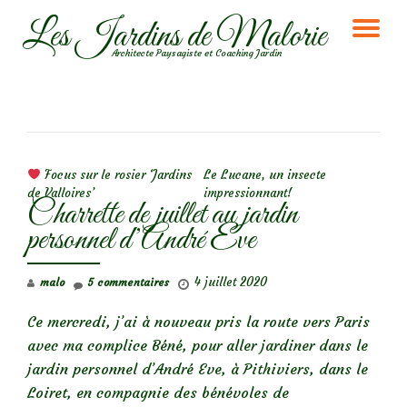
Les Jardins de Malorie
DÉ
Aller
Architecte Paysagiste et Coaching Jardin
au
LA
contenu
NA
NAVIGATION DE L’ARTICLE
Focus sur le rosier ‘Jardins
Le Lucane, un insecte
de Valloires’
impressionnant!
Charrette de juillet au jardin
personnel d’André Eve
4 juillet 2020
malo
5 commentaires
Ce mercredi, j’ai à nouveau pris la route vers Paris
avec ma complice Béné, pour aller jardiner dans le
jardin personnel d’André Eve, à Pithiviers, dans le
Loiret, en compagnie des bénévoles de