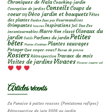
Chroniques de Nala
Coaching-jardin
Conseils
Coups de
Conception de jardins
Déco jardin et bouquets
coeur
Fêtes
DIY
des plantes
Gourmandises
Garden faux pas
Grimpantes
Inspirations
Les
Joli Duo
Insectes
Oiseaux du
Macro
Non classé
incontournables
Petites
jardin
Parfums du jardin
Outils
bêtes
Plantes sauvages
Plantes d’intérieur
Potager
Que voyez-vous?
Revue de presse
Rosiers
Travaux du mois
Rétrospective
Vivaces
Visites de jardins
Vivaces couvre-sol
Articles récents
La Punaise à pattes rousses (Pentatoma rufipes)
Rétrospective de juin 2026 au jardin