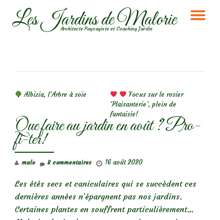
Les Jardins de Malorie
DÉ
Aller
Architecte Paysagiste et Coaching Jardin
au
LA
contenu
NA
NAVIGATION DE L’ARTICLE
Albizia, l’Arbre à soie
Focus sur le rosier
‘Plaisanterie’, plein de
fantaisie!
Que faire au jardin en août ? Pro-
fi-ter!
16 août 2020
malo
8 commentaires
Les étés secs et caniculaires qui se succèdent ces
dernières années n’épargnent pas nos jardins.
Certaines plantes en souffrent particulièrement…