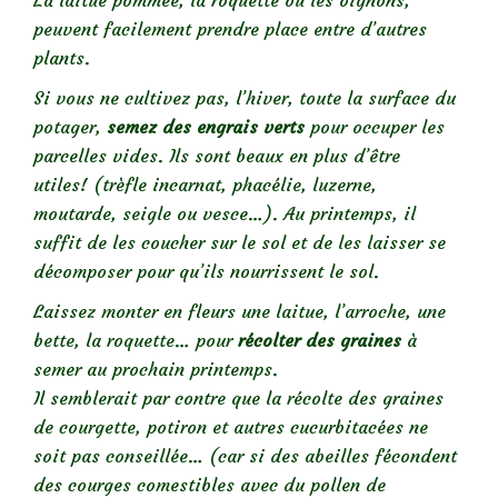
La laitue pommée, la roquette ou les oignons,
peuvent facilement prendre place entre d’autres
plants.
Si vous ne cultivez pas, l’hiver, toute la surface du
potager,
semez des engrais verts
pour occuper les
parcelles vides. Ils sont beaux en plus d’être
utiles! (trèfle incarnat, phacélie, luzerne,
moutarde, seigle ou vesce…). Au printemps, il
suffit de les coucher sur le sol et de les laisser se
décomposer pour qu’ils nourrissent le sol.
Laissez monter en fleurs une laitue, l’arroche, une
bette, la roquette… pour
récolter des graines
à
semer au prochain printemps.
Il semblerait par contre que la récolte des graines
de courgette, potiron et autres cucurbitacées ne
soit pas conseillée… (car si des abeilles fécondent
des courges comestibles avec du pollen de