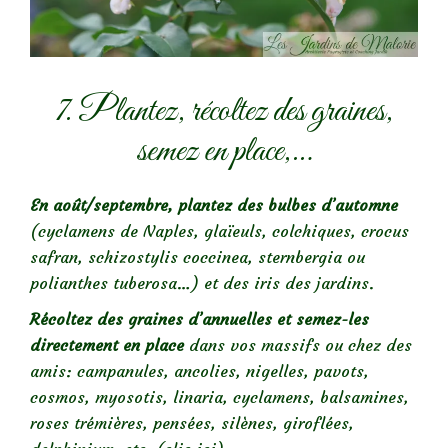
7. Plantez, récoltez des graines,
semez en place,…
En août/septembre, plantez des bulbes d’automne
(cyclamens de Naples, glaïeuls, colchiques, crocus
safran, schizostylis coccinea, sternbergia ou
polianthes tuberosa…) et des iris des jardins.
Récoltez des graines d’annuelles et semez-les
directement en place
dans vos massifs ou chez des
amis: campanules, ancolies, nigelles, pavots,
cosmos, myosotis, linaria, cyclamens, balsamines,
roses trémières, pensées, silènes, giroflées,