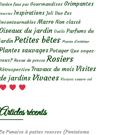
Grimpantes
Gourmandises
Garden faux pas
Inspirations
Les
Joli Duo
Insectes
Macro
Non classé
incontournables
Oiseaux du jardin
Parfums du
Outils
Petites bêtes
jardin
Plantes d’intérieur
Plantes sauvages
Potager
Que voyez-
Rosiers
vous?
Revue de presse
Visites
Travaux du mois
Rétrospective
Vivaces
de jardins
Vivaces couvre-sol
Articles récents
La Punaise à pattes rousses (Pentatoma