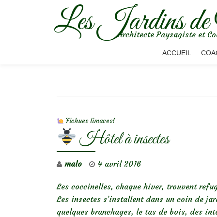
Les Jardins de
Aller
Architecte Paysagiste et Co
au
contenu
ACCUEIL
COA
NAVIGATION DE L’ARTICLE
Fichues limaces!
Hôtel à insectes
malo
4 avril 2016
Les coccinelles, chaque hiver, trouvent refu
Les insectes s’installent dans un coin de ja
quelques branchages, le tas de bois, des int