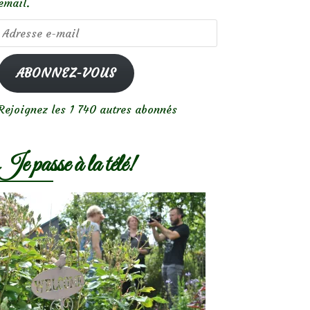
email.
Adresse
e-
mail
ABONNEZ-VOUS
Rejoignez les 1 740 autres abonnés
Je passe à la télé!