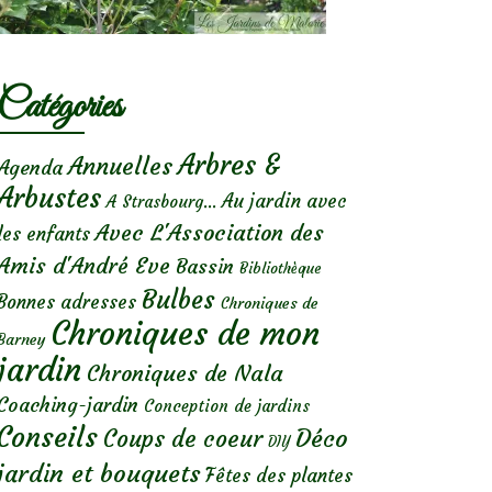
Catégories
Arbres &
Annuelles
Agenda
Arbustes
Au jardin avec
A Strasbourg...
Avec L'Association des
les enfants
Amis d'André Eve
Bassin
Bibliothèque
Bulbes
Bonnes adresses
Chroniques de
Chroniques de mon
Barney
jardin
Chroniques de Nala
Coaching-jardin
Conception de jardins
Conseils
Déco
Coups de coeur
DIY
jardin et bouquets
Fêtes des plantes