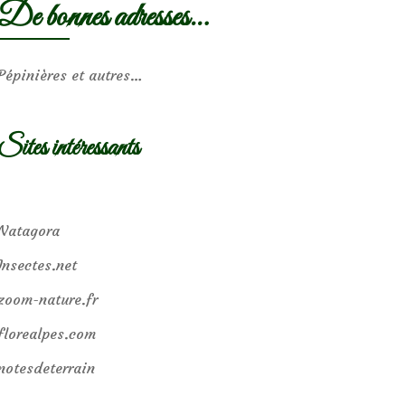
De bonnes adresses…
Pépinières et autres…
Sites intéressants
Natagora
Insectes.net
zoom-nature.fr
florealpes.com
notesdeterrain