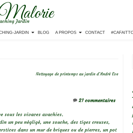
 Malorie
aching Jardin
CHING-JARDIN
BLOG
A PROPOS
CONTACT
#CAFAITT
Nettoyage de printemps au jardin d’André Eve
21 commentaires
ge sous les vivaces avachies.
rdin un peu négligé, une souche, des tiges creuses,
erstices dans un mur de briques ou de pierres, un pot