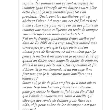
repaire des punaises qui se sont accaparé les
tomates (pas l’énergie de me battre contre elles
cette fois ci, je m’y prendrai plus tot l’an
prochain). Quels sont les auxiliaires qui s’y
abritent l’hiver ? A noter que cet été j’ai assisté
à une scène rare pour nous sur un des plants de
tomate: une mante religieuse en train de manger
son mâle après lui avoir retiré la tête !
J’ai un hydrangea paniculata fraise melba qui
date de fin 2022 et il a trop souffert malgré mes
arrosages; je crois que l’expo plein sud en
vivant pres de Bordeaux ne lui convient pas. Je
pense le mettre à mi ombre et je pensais faire ça
quand on finira cette nouvelle vague de chaleur.
Mais à te lire j’hésite entre fin septembre et fin
d’hiver. Et je me demande si au passage il ne
faut pas que je le rabatte pour améliorer ses
chances ?
Sinon oui, je lis de plus en plus qu’il vaut mieux
ne pas trop toucher aux plantes en automne
pour preserver la faune et j’ai vu en fin d’ été
que j’avais à nouveau une sorte d’abeille qui
découpe des ronds de feuilles pour faire ses
nids, si je peux eviter de les déranger c est pas
plus mal.