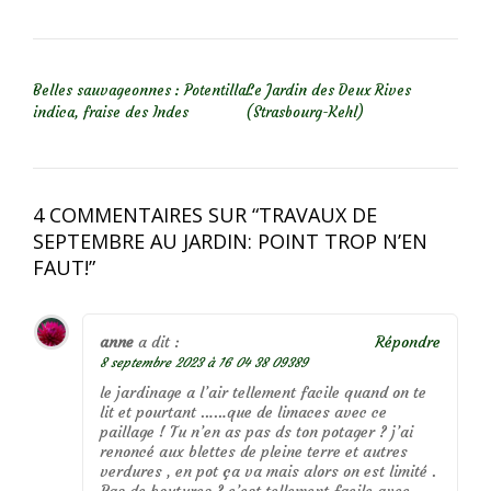
NAVIGATION DE L’ARTICLE
Belles sauvageonnes : Potentilla
Le Jardin des Deux Rives
indica, fraise des Indes
(Strasbourg-Kehl)
4 COMMENTAIRES SUR “
TRAVAUX DE
SEPTEMBRE AU JARDIN: POINT TROP N’EN
FAUT!
”
anne
a dit :
Répondre
8 septembre 2023 à 16 04 38 09389
le jardinage a l’air tellement facile quand on te
lit et pourtant ……que de limaces avec ce
paillage ! Tu n’en as pas ds ton potager ? j’ai
renoncé aux blettes de pleine terre et autres
verdures , en pot ça va mais alors on est limité .