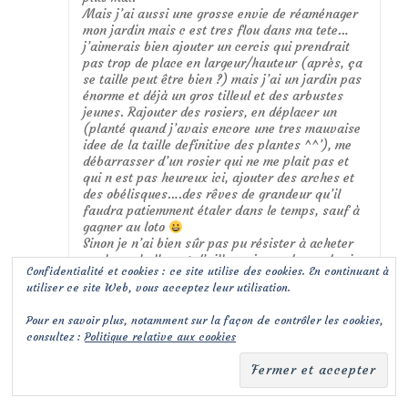
Mais j’ai aussi une grosse envie de réaménager
mon jardin mais c est tres flou dans ma tete…
j’aimerais bien ajouter un cercis qui prendrait
pas trop de place en largeur/hauteur (après, ça
se taille peut être bien ?) mais j’ai un jardin pas
énorme et déjà un gros tilleul et des arbustes
jeunes. Rajouter des rosiers, en déplacer un
(planté quand j’avais encore une tres mauvaise
idee de la taille definitive des plantes ^^’), me
débarrasser d’un rosier qui ne me plait pas et
qui n est pas heureux ici, ajouter des arches et
des obélisques….des rêves de grandeur qu’il
faudra patiemment étaler dans le temps, sauf à
gagner au loto
Sinon je n’ai bien sûr pas pu résister à acheter
quelques bulbes et d’ailleurs je me demande si
Confidentialité et cookies : ce site utilise des cookies. En continuant à
ceux de tulipe non botaniques de l’an dernier
utiliser ce site Web, vous acceptez leur utilisation.
reviendront cette année…j’ai lu que si je les
déterre et retire les bulbilles avant de rempoter
Pour en savoir plus, notamment sur la façon de contrôler les cookies,
les bulbes, ça devrait pouvoir revenir
consultez :
Politique relative aux cookies