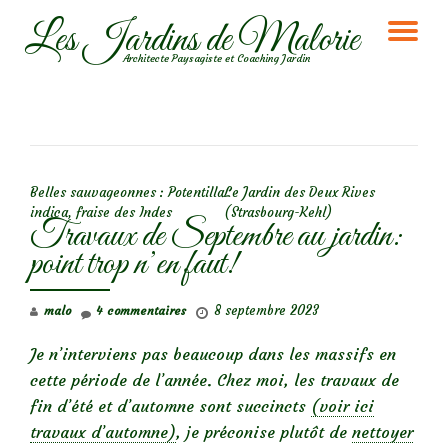
Les Jardins de Malorie
DÉ
Aller
Architecte Paysagiste et Coaching Jardin
au
LA
contenu
NA
NAVIGATION DE L’ARTICLE
Belles sauvageonnes : Potentilla
Le Jardin des Deux Rives
indica, fraise des Indes
(Strasbourg-Kehl)
Travaux de Septembre au jardin:
point trop n’en faut!
8 septembre 2023
malo
4 commentaires
Je n’interviens pas beaucoup dans les massifs en
cette période de l’année. Chez moi, les travaux de
fin d’été et d’automne sont succincts
(voir ici
travaux d’automne)
, je préconise plutôt de
nettoyer