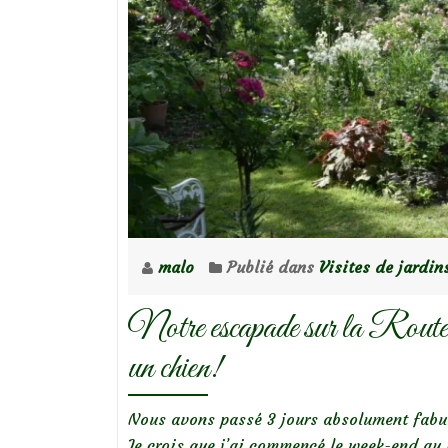
(jardi
privé)
malo
Publié dans
Visites de jardin
Notre escapade sur la Route 
un chien!
Nous avons passé 3 jours absolument fabul
Je crois que j’ai commencé le week-end au 