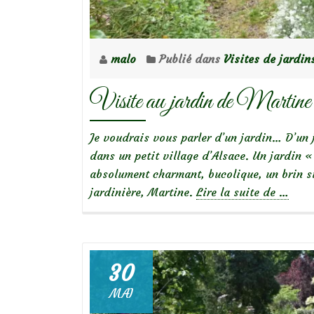
malo
Publié dans
Visites de jardin
Visite au jardin de Martine 
Je voudrais vous parler d’un jardin… D’un 
dans un petit village d’Alsace. Un jardin 
absolument charmant, bucolique, un brin su
à
jardinière, Martine.
Lire la suite de
…
propos
deVisi
au
jardin
30
de
MAI
Martin