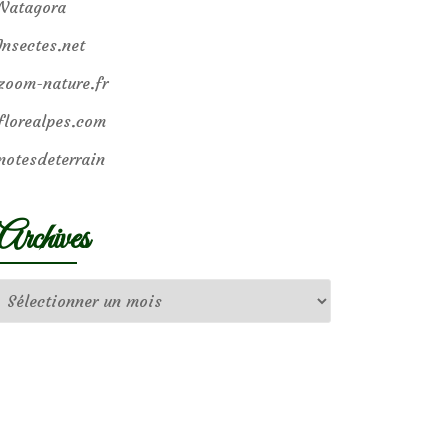
Natagora
Insectes.net
zoom-nature.fr
florealpes.com
notesdeterrain
Archives
Archives