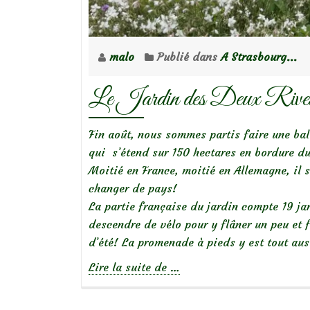
malo
Publié dans
A Strasbourg...
Le Jardin des Deux Riv
Fin août, nous sommes partis faire une bal
qui s’étend sur 150 hectares en bordure du 
Moitié en France, moitié en Allemagne, il s
changer de pays!
La partie française du jardin compte 19 ja
descendre de vélo pour y flâner un peu et f
d’été! La promenade à pieds y est tout aus
à
Lire la suite de
…
propos
deLe