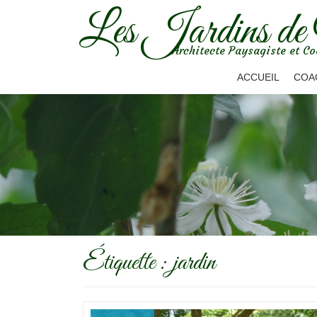
Les Jardins de
Aller
Architecte Paysagiste et Co
au
contenu
ACCUEIL
COA
Étiquette :
jardin