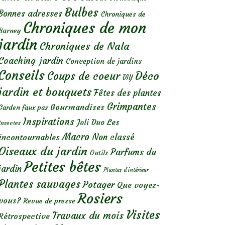
Bulbes
Bonnes adresses
Chroniques de
Chroniques de mon
Barney
jardin
Chroniques de Nala
Coaching-jardin
Conception de jardins
Conseils
Déco
Coups de coeur
DIY
jardin et bouquets
Fêtes des plantes
Grimpantes
Gourmandises
Garden faux pas
Inspirations
Les
Joli Duo
Insectes
Macro
Non classé
incontournables
Oiseaux du jardin
Parfums du
Outils
Petites bêtes
jardin
Plantes d’intérieur
Plantes sauvages
Potager
Que voyez-
Rosiers
vous?
Revue de presse
Visites
Travaux du mois
Rétrospective