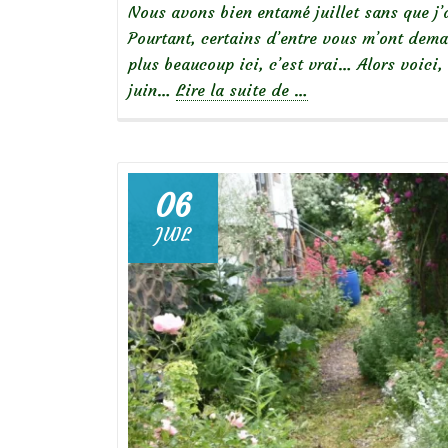
Nous avons bien entamé juillet sans que j’a
Pourtant, certains d’entre vous m’ont dema
plus beaucoup ici, c’est vrai… Alors voici,
à
juin…
Lire la suite de
…
propos
deRétrospective
de
juin
06
2026
JUIL
au
jardin