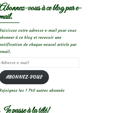
Abonnez-vous à ce blog par e-
mail.
Saisissez votre adresse e-mail pour vous
abonner à ce blog et recevoir une
notification de chaque nouvel article par
email.
Adresse
e-
mail
ABONNEZ-VOUS
Rejoignez les 1 740 autres abonnés
Je passe à la télé!