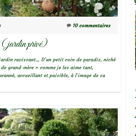
s
10 commentaires
(jardin privé)
jardin ravissant… D’un petit coin de paradis, niché
« de grand-mère » comme je les aime tant,
ranné, accueillant et paisible, à l’image de sa
te
e