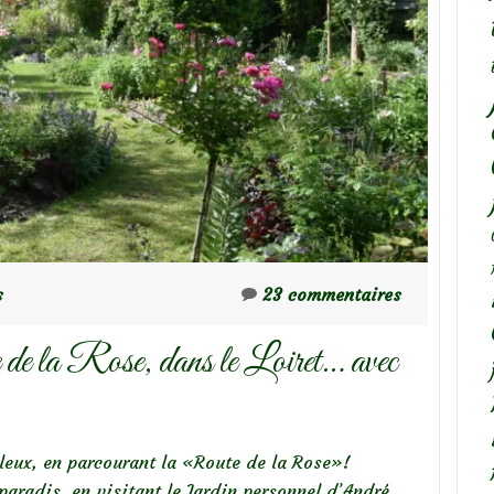
n
s
23 commentaires
de la Rose, dans le Loiret… avec
eux, en parcourant la «Route de la Rose»!
paradis, en visitant le Jardin personnel d’André