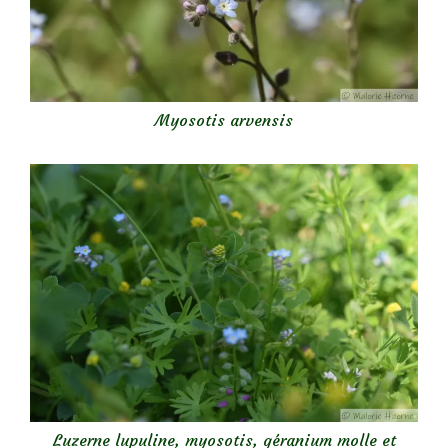
Myosotis arvensis
Luzerne lupuline, myosotis, géranium molle et