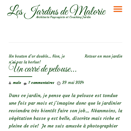
Les Jardins de Malorie
DÉ
Aller
Architecte Paysagiste et Coaching Jardin
au
LA
contenu
NA
NAVIGATION DE L’ARTICLE
Un bouton d’or double… Non, je
Retour en mon jardin
n’ai pas la berlue!
Un carré de pelouse…
29 mai 2024
malo
7 commentaires
Dans ce jardin, je pense que la pelouse est tondue
une fois par mois et j’imagine donc que le jardinier
reviendra très bientôt faire son job… Néanmoins, la
végétation basse y est belle, discrète mais riche et
pleine de vie! Je me suis amusée à photographier