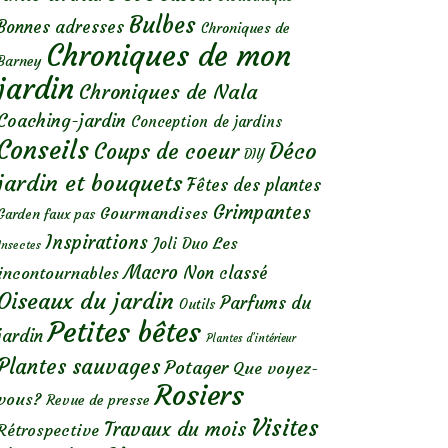
Bulbes
Bonnes adresses
Chroniques de
Chroniques de mon
Barney
jardin
Chroniques de Nala
Coaching-jardin
Conception de jardins
Conseils
Déco
Coups de coeur
DIY
jardin et bouquets
Fêtes des plantes
Grimpantes
Gourmandises
Garden faux pas
Inspirations
Les
Joli Duo
Insectes
Macro
Non classé
incontournables
Oiseaux du jardin
Parfums du
Outils
Petites bêtes
jardin
Plantes d’intérieur
Plantes sauvages
Potager
Que voyez-
Rosiers
vous?
Revue de presse
Visites
Travaux du mois
Rétrospective