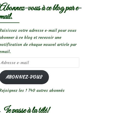
Abonnez-vous à ce blog par e-
mail.
Saisissez votre adresse e-mail pour vous
abonner à ce blog et recevoir une
notification de chaque nouvel article par
email.
Adresse
e-
mail
ABONNEZ-VOUS
Rejoignez les 1 740 autres abonnés
Je passe à la télé!