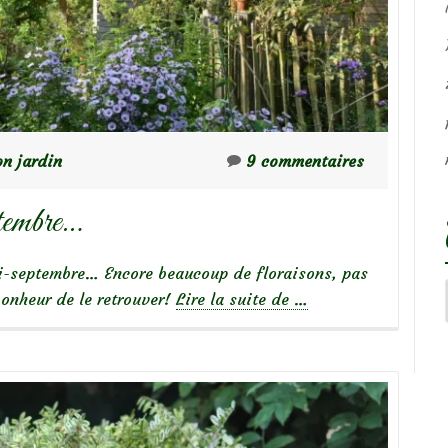
n jardin
9 commentaires
tembre…
i-septembre… Encore beaucoup de floraisons, pas
à
bonheur de le retrouver!
Lire la suite de
…
propos
deRetour
en
mon
jardin