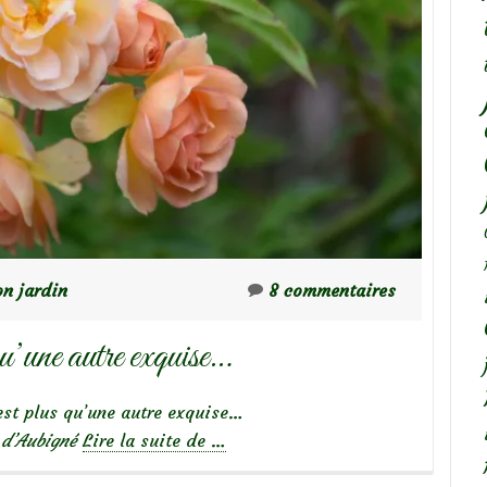
n jardin
8 commentaires
u’une autre exquise…
st plus qu’une autre exquise…
à
 d’Aubigné
Lire la suite de
…
propos