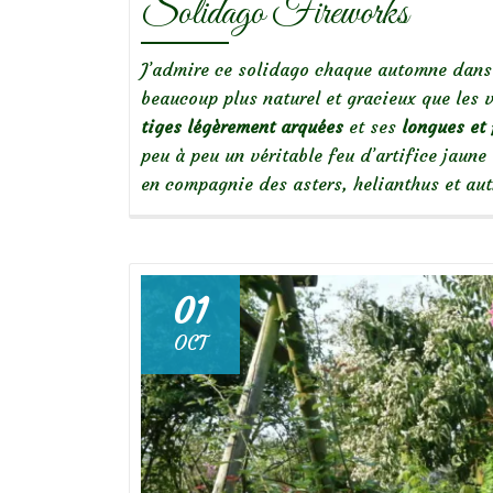
Solidago Fireworks
J’admire ce solidago chaque automne dans l
beaucoup plus naturel et gracieux que les 
tiges légèrement arquées
et ses
longues et 
peu à peu un véritable feu d’artifice jaune
en compagnie des asters, helianthus et au
01
OCT