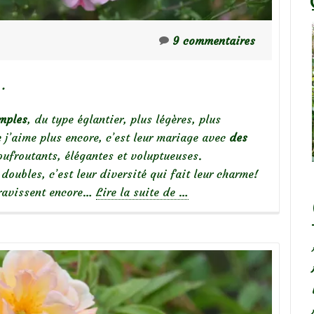
9 commentaires
…
imples
, du type églantier, plus légères, plus
 j’aime plus encore, c’est leur mariage avec
des
oufroutants, élégantes et voluptueuses.
doubles, c’est leur diversité qui fait leur charme!
à
 ravissent encore…
Lire la suite de
…
propos
deRoses
simples,
roses
doubles…