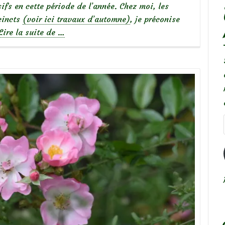
ifs en cette période de l’année. Chez moi, les
cincts
(voir ici travaux d’automne)
, je préconise
à
Lire la suite de
…
propos
deTravaux
de
Septembre
au
jardin:
point
trop
n’en
faut!