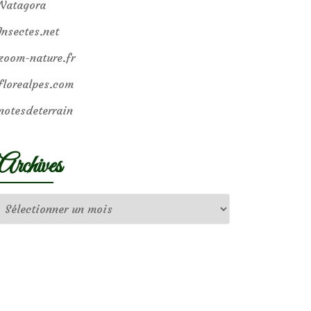
Natagora
Insectes.net
zoom-nature.fr
florealpes.com
notesdeterrain
Archives
Archives