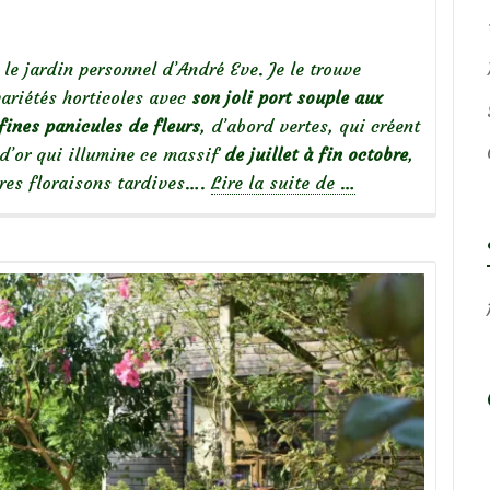
e jardin personnel d’André Eve. Je le trouve
variétés horticoles avec
son joli port souple aux
fines panicules de fleurs
, d’abord vertes, qui créent
 d’or qui illumine ce massif
de juillet à fin octobre
,
à
tres floraisons tardives….
Lire la suite de
…
propos
deSolidago
Fireworks