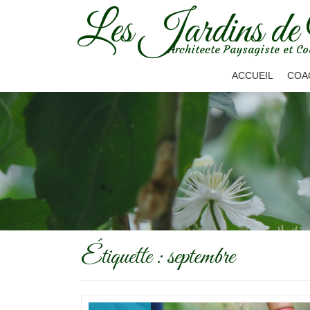
Les Jardins de
Aller
Architecte Paysagiste et Co
au
contenu
ACCUEIL
COA
Étiquette :
septembre