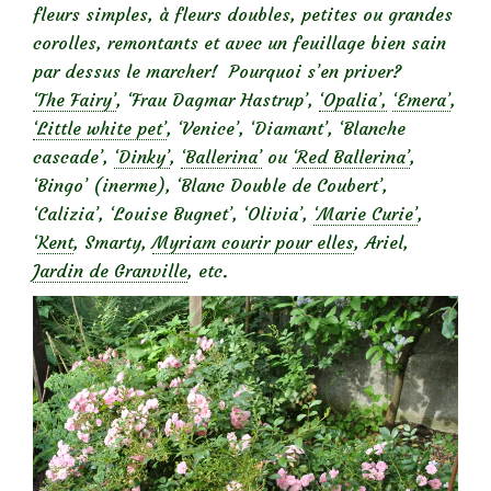
fleurs simples, à fleurs doubles, petites ou grandes
corolles, remontants et avec un feuillage bien sain
par dessus le marcher! Pourquoi s’en priver?
‘The Fairy’
, ‘Frau Dagmar Hastrup’,
‘Opalia’,
‘Emera’
,
‘Little white pet’
, ‘Venice’, ‘Diamant’, ‘Blanche
cascade’,
‘Dinky’
,
‘Ballerina’
ou
‘Red Ballerina’
,
‘Bingo’ (inerme), ‘Blanc Double de Coubert’,
‘Calizia’, ‘Louise Bugnet’, ‘Olivia’,
‘Marie Curie’
,
‘
Kent
, Smarty,
Myriam courir pour elles
, Ariel,
Jardin de Granville
, etc.