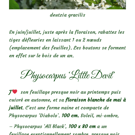
deutzia gracilis
En juin/juillet, juste après la floraison, rabattez les
tiges défleuries en laissant 1 ou 2 nœuds
(emplacement des feuilles). Les boutons se forment
en effet sur le bois de un an.
Physocarpus ‘Little Devil’
J’
son feuillage presque noir au printemps puis
cuivré en automne, et sa
floraison blanche de mai à
juillet
. C’est une forme naine et compacte de
Physocarpus ‘Diabolo’.
100 cm.
Soleil, mi-ombre,
– Physocarpus ‘All Black’,
100 x 80 cm
a un
feuillage exeptionnellement sombre, presque noir