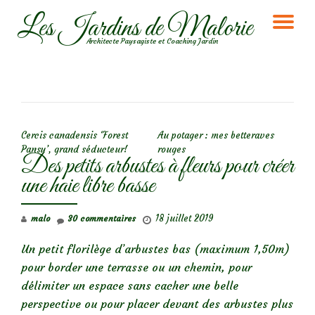
Les Jardins de Malorie
DÉ
Aller
Architecte Paysagiste et Coaching Jardin
au
LA
contenu
NA
NAVIGATION DE L’ARTICLE
Cercis canadensis ‘Forest
Au potager : mes betteraves
Pansy’, grand séducteur!
rouges
Des petits arbustes à fleurs pour créer
une haie libre basse
18 juillet 2019
malo
30 commentaires
Un petit florilège d’arbustes bas (maximum 1,50m)
pour border une terrasse ou un chemin, pour
délimiter un espace sans cacher une belle
perspective ou pour placer devant des arbustes plus