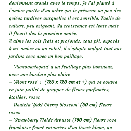
deviennent arqués avec le temps. Je l’ai planté à
l’ombre portée d’un arbre qui le préserve un peu des
gelées tardives auxquelles il est sensible. Facile de
culture, peu exigeant. Sa croissance est lente mais
il fleurit dès la première année.
Il aime les sols frais et profonds, tous pH, exposés
à mi-ombre ou au soleil. Il s’adapte malgré tout aux
jardins secs avec un bon paillage.
– ‘Aureovariegata’ a un feuillage plus lumineux,
avec une bordure plus claire
– ‘Mont rose’ : (
120 x 120 cm et +
) qui se couvre
en juin-juillet de grappes de fleurs parfumées,
étoilées, roses
– Deutzia ‘Yuki Cherry Blossom’ (
50 cm
) fleurs
roses
– ‘Strawberry Fields’Arbuste (
150 cm
) fleurs rose
framboise foncé entourées d’un liseré blanc, au