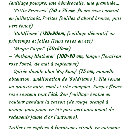
feuillage pourpre, une hémérocalle, une graminée…
– ‘Little Princess’ (
50 x 75 cm
, fleurs rose carminé
en juillet/août. Petites feuilles d’abord bronze, puis
vert foncé)
– ‘Goldflame’ (
120x90cm,
feuillage décoratif au
printemps et jolies fleurs roses en été)
– ‘Magic Carpet’ (
50x50cm)
– ‘Anthony Watherer’
(100×80 cm,
longue floraison
rose foncé, de mai à septembre)
– Spirée double play ‘Big Bang’ (
75 cm,
nouvelle
obtention, amélioration de ‘Goldflame’). Elle forme
un arbuste nain, rond et très compact. Larges fleurs
rose soutenu tout l’été. Son feuillage évolue en
couleur pendant la saison (de rouge-orangé à
orange puis jaune en été puis vert anis avant de
redevenir jaune d’or l’automne).
Tailler ces espèces à floraison estivale en automne