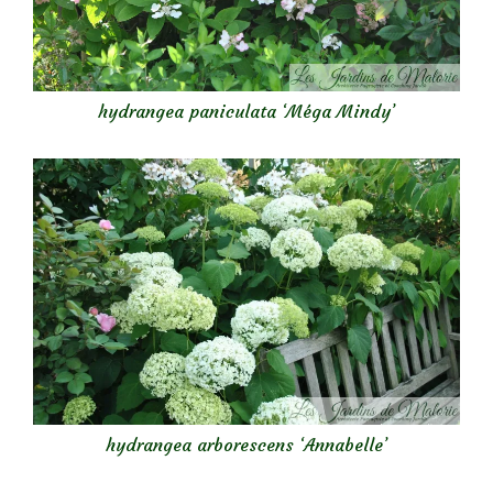
hydrangea paniculata ‘Méga Mindy’
hydrangea arborescens ‘Annabelle’