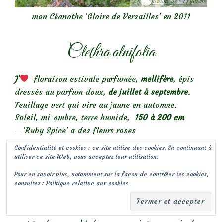
mon Céanothe ‘Gloire de Versailles’ en 2011
Clethra alnifolia
J’
floraison estivale parfumée,
mellifère
, épis
dressés au parfum doux,
de juillet à septembre
.
Feuillage vert qui vire au jaune en automne.
Soleil, mi-ombre, terre humide,
150 à 200 cm
– ‘Ruby Spice’ a des fleurs roses
Confidentialité et cookies : ce site utilise des cookies. En continuant à
Saule crevette, salix Hakuro
utiliser ce site Web, vous acceptez leur utilisation.
Pour en savoir plus, notamment sur la façon de contrôler les cookies,
Nishiki
consultez :
Politique relative aux cookies
J’
son fin feuillage changeant, léger et lumineux,