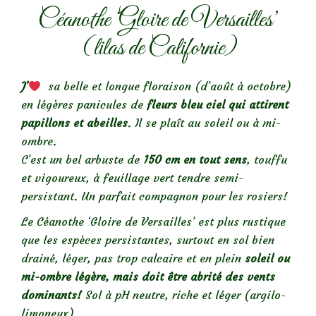
Céanothe ‘Gloire de Versailles’
(lilas de Californie)
J’
sa belle et longue floraison (d’août à octobre)
en légères panicules de
fleurs bleu ciel qui attirent
papillons et abeilles
. Il se plaît au soleil ou à mi-
ombre.
C’est un bel arbuste de
150 cm en tout sens
, touffu
et vigoureux, à feuillage vert tendre semi-
persistant. Un parfait compagnon pour les rosiers!
Le Céanothe ‘Gloire de Versailles’ est plus rustique
que les espèces persistantes, surtout en sol bien
drainé, léger, pas trop calcaire et en plein
soleil ou
mi-ombre légère, mais doit être abrité des vents
dominants!
Sol à pH neutre, riche et léger (argilo-
limoneux).