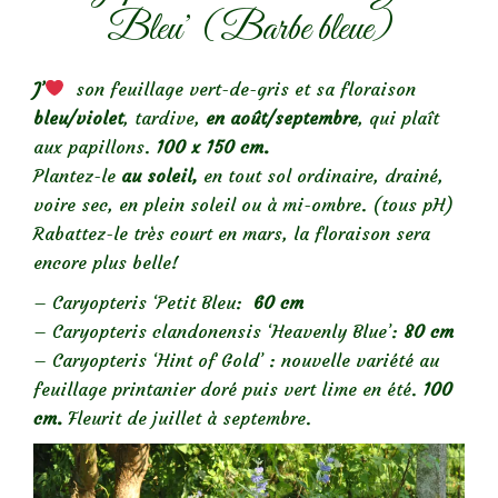
Bleu’ (Barbe bleue)
J’
son feuillage vert-de-gris et sa floraison
bleu/violet
, tardive,
en août/septembre
, qui plaît
aux papillons.
100 x 150 cm.
Plantez-le
au soleil,
en tout sol ordinaire, drainé,
voire sec, en plein soleil ou à mi-ombre. (tous pH)
Rabattez-le très court en mars, la floraison sera
encore plus belle!
– Caryopteris ‘Petit Bleu:
60 cm
– Caryopteris clandonensis ‘Heavenly Blue’:
80 cm
– Caryopteris ‘Hint of Gold’ : nouvelle variété au
feuillage printanier doré puis vert lime en été.
100
cm.
Fleurit de juillet à septembre.