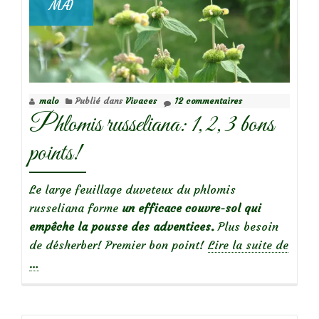
MAI
sur
le
rosier
‘Hansa’
malo
Publié dans
Vivaces
12 commentaires
Phlomis russeliana: 1, 2, 3 bons
points!
Le large feuillage duveteux du phlomis
russeliana forme
un efficace couvre-sol qui
empêche la pousse des adventices.
Plus besoin
de désherber! Premier bon point!
Lire la suite de
à
…
propos
dePhlomis
russeliana: