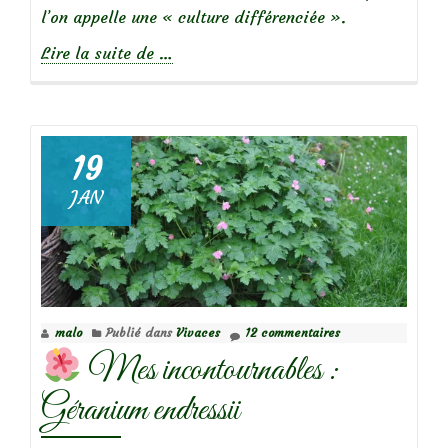
l’on appelle une « culture différenciée ».
à
Lire la suite de
…
propos
deJardin
Naturel
et
19
tonte
JAN
différenciée
malo
Publié dans
Vivaces
12 commentaires
Mes incontournables :
Géranium endressii