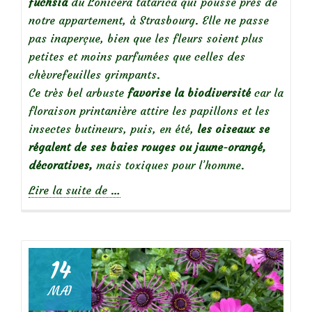
fuchsia
du Lonicera tatarica qui pousse près de
notre appartement, à Strasbourg. Elle ne passe
pas inaperçue, bien que les fleurs soient plus
petites et moins parfumées que celles des
chèvrefeuilles grimpants.
Ce très bel arbuste
favorise la biodiversité
car la
floraison printanière attire les papillons et les
insectes butineurs, puis, en été,
les oiseaux se
régalent de ses baies rouges ou jaune-orangé,
décoratives,
mais toxiques pour l’homme.
à
Lire la suite de
…
propos
deLonicera
Tatarica,
un
14
arbuste
MAI
pour