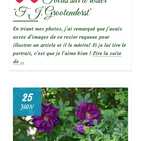
Focus sur le rosier
‘F.J. Grootendorst’
En triant mes photos, j’ai remarqué que j’avais
assez d’images de ce rosier rugueux pour
illustrer un article et il le mérite! Si je lui tire le
portrait, c’est que je l’aime bien !
Lire la suite
à
de
…
propos
de
25
Focus
JUIN
sur
le
rosier
‘F.J.