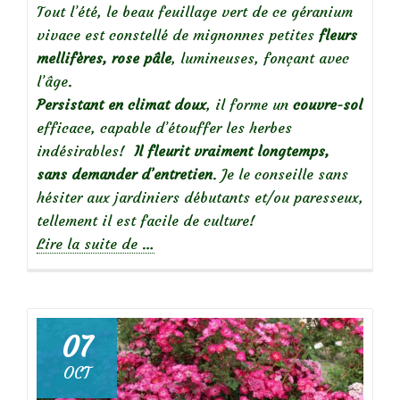
Tout l’été, le beau feuillage vert de ce géranium
vivace est constellé de mignonnes petites
fleurs
mellifères, rose pâle
, lumineuses, fonçant avec
l’âge.
Persistant en climat doux
, il forme un
couvre-sol
efficace, capable d’étouffer les herbes
indésirables!
Il fleurit vraiment longtemps,
sans demander d’entretien
. Je le conseille sans
hésiter aux jardiniers débutants et/ou paresseux,
tellement il est facile de culture!
à
Lire la suite de
…
propos
de
Mes
07
incontournables
OCT
: