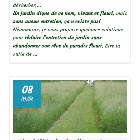
désherber,…
Un jardin digne de ce nom, vivant et fleuri,
mais
sans aucun entretien, ça n’existe pas!
Néanmoins, je vous propose quelques solutions
pour
réduire l’entretien du jardin sans
abandonner son rêve de paradis fleuri
,
Lire la
à
suite de
…
propos
deJardinier
« contemplatif »
:
08
Réduire
MAR
l’entretien
de
son
jardin