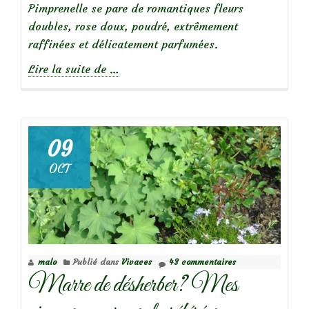
Pimprenelle se pare de romantiques fleurs
doubles, rose doux, poudré, extrêmement
raffinées et délicatement parfumées.
à
Lire la suite de
…
propos
de
09
OCT
Focus
sur
le
rosier
‘Stanwell
malo
Publié dans
Vivaces
43 commentaires
Perpetual’
Marre de désherber? Mes