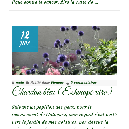
à
ligue contre le cancer.
Lire la suite de
…
propos
deOctobre
rose…
12
JUIL
Focus
sur
le
Rosier
malo
Publié dans
Vivaces
5 commentaires
‘Myriam
Chardon bleu (Echinops ritro)
courir
pour
elles’
Suivant un papillon des yeux, pour
le
recensement de Natagora
, mon regard s’est porté
vers
le jardin de mes voisines
, par-dessus la