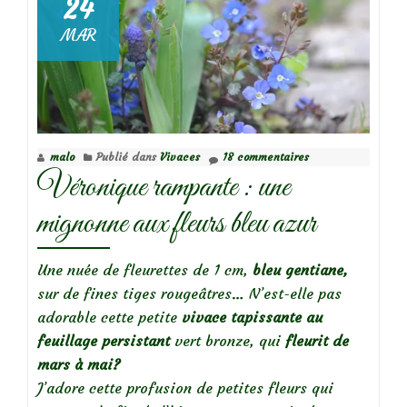
24
Mes
MAR
vivaces
couvre-
sol
préférées
malo
Publié dans
Vivaces
18 commentaires
Véronique rampante : une
mignonne aux fleurs bleu azur
Une nuée de fleurettes de 1 cm,
bleu gentiane,
sur de fines tiges rougeâtres… N’est-elle pas
adorable cette petite
vivace tapissante au
feuillage persistant
vert bronze, qui
fleurit de
mars à mai?
J’adore cette profusion de petites fleurs qui