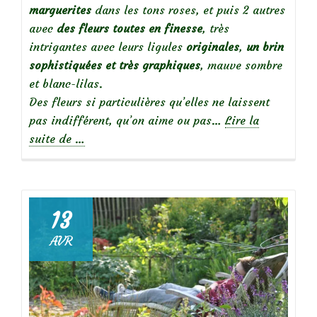
marguerites
dans les tons roses, et puis 2 autres
avec
des fleurs toutes en finesse
, très
intrigantes avec leurs ligules
originales
,
un brin
sophistiquées et très graphiques
, mauve sombre
et blanc-lilas.
Des fleurs si particulières qu’elles ne laissent
pas indifférent, qu’on aime ou pas…
Lire la
à
suite de
…
propos
deOsteospermum,
intrigantes
beautés…
13
AVR