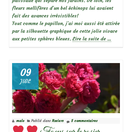
palissade qui sépare nos jardins. De loin, les
fleurs mellifères d’un bel échinops lui avaient
fait des avances irrésistibles!
Tout comme le papillon, j’ai moi aussi été attirée
par la silhouette graphique de cette jolie vivace
à
aux petites sphères bleues.
Lire la suite de
…
propos
deChardon
bleu
(Echinops
09
ritro)
JUIL
malo
Publié dans
Rosiers
5 commentaires