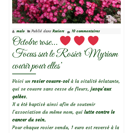
Géranium
endressii
malo
Publié dans
Rosiers
10 commentaires
Octobre rose…
Focus sur le Rosier ‘Myriam
courir pour elles’
Voici un
rosier couvre-sol
à la vitalité éclatante,
qui se couvre sans cesse de fleurs,
jusqu’aux
gelées
.
Il a été baptisé ainsi afin de soutenir
l’association du même nom, qui
lutte contre le
cancer du sein.
Pour chaque rosier vendu, 1 euro est reversé à la