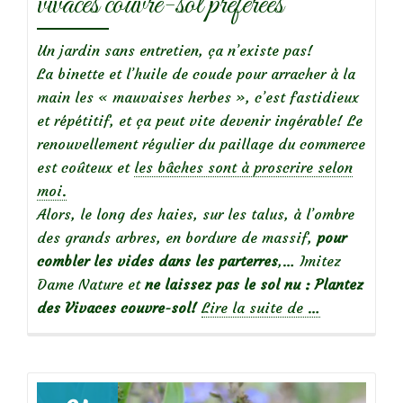
vivaces couvre-sol préférées
Un jardin sans entretien, ça n’existe pas!
La binette et l’huile de coude pour arracher à la
main les « mauvaises herbes », c’est fastidieux
et répétitif, et ça peut vite devenir ingérable! Le
renouvellement régulier du paillage du commerce
est coûteux et
les bâches sont à proscrire selon
moi.
Alors, le long des haies, sur les talus, à l’ombre
des grands arbres, en bordure de massif,
pour
combler les vides dans les parterres
,… Imitez
Dame Nature et
ne laissez pas le sol nu : Plantez
à
des Vivaces couvre-sol!
Lire la suite de
…
propos
deMarre
de
désherber?