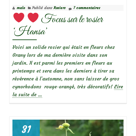
Grootendorst’
malo
Publié dans
Rosiers
7 commentaires
Focus sur le rosier
‘Hansa’
Voici un solide rosier qui était en fleurs chez
Grany lors de ma dernière visite dans son
jardin. Il est parmi les premiers en fleurs au
printemps et sera dans les derniers à tirer sa
révérence à l’automne, non sans laisser de gros
cynorhodons rouge-orangé, très décoratifs!
Lire
à
la suite de
…
propos
de
31
Focus