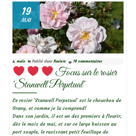
1,
19
2,
MAI
3
bons
points!
malo
Publié dans
Rosiers
16 commentaires
Focus sur le rosier
‘Stanwell Perpetual’
Le rosier ‘Stanwell Perpetual’ est le chouchou de
Grany, et comme je la comprend!
Dans son jardin, il est un des premiers à fleurir,
dès le mois de mai, et sur ce large buisson au
port souple, le ravissant petit feuillage de