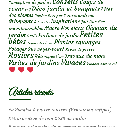
Conseils
Coups de
Conception de jardins
Déco jardin et bouquets
coeur
Fêtes
DIY
des plantes
Gourmandises
Garden faux pas
Grimpantes
Inspirations
Les
Joli Duo
Insectes
Oiseaux du
Macro
Non classé
incontournables
Petites
jardin
Parfums du jardin
Outils
bêtes
Plantes sauvages
Plantes d’intérieur
Potager
Que voyez-vous?
Revue de presse
Rosiers
Travaux du mois
Rétrospective
Vivaces
Visites de jardins
Vivaces couvre-sol
Articles récents
La Punaise à pattes rousses (Pentatoma rufipes)
Rétrospective de juin 2026 au jardin
Punaise, prédatrice de pucerons et autres insectes