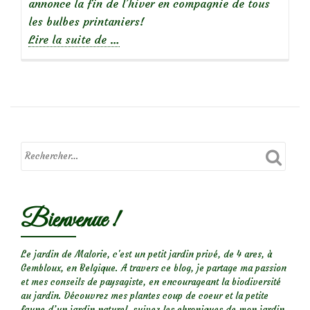
annonce la fin de l’hiver en compagnie de tous
les bulbes printaniers!
à
Lire la suite de
…
propos
deVéronique
rampante
:
une
mignonne
aux
fleurs
bleu
Bienvenue !
azur
Le jardin de Malorie, c'est un petit jardin privé, de 4 ares, à
Gembloux, en Belgique. A travers ce blog, je partage ma passion
et mes conseils de paysagiste, en encourageant la biodiversité
au jardin. Découvrez mes plantes coup de coeur et la petite
faune d’un jardin naturel, suivez les chroniques de mon jardin