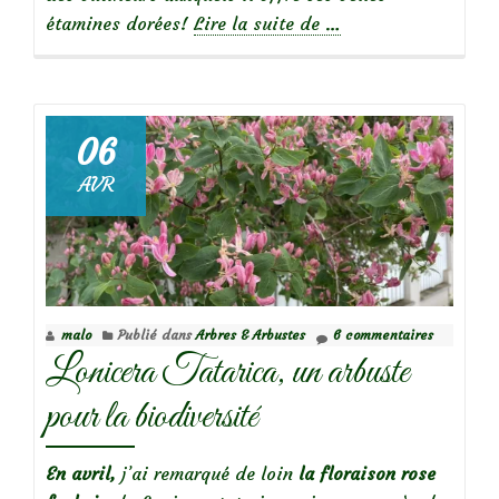
à
étamines dorées!
Lire la suite de
…
propos
de
06
AVR
Focus
sur
le
rosier
Diamant
malo
Publié dans
Arbres & Arbustes
6 commentaires
Lonicera Tatarica, un arbuste
pour la biodiversité
En avril,
j’ai remarqué de loin
la floraison rose