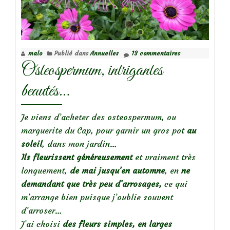
la
biodiversité
malo
Publié dans
Annuelles
13 commentaires
Osteospermum, intrigantes
beautés…
Je viens d’acheter des osteospermum, ou
marguerite du Cap, pour garnir un gros pot
au
soleil
, dans mon jardin…
Ils fleurissent généreusement
et vraiment très
longuement,
de mai jusqu’en automne
, en
ne
demandant que très peu d’arrosages,
ce qui
m’arrange bien puisque j’oublie souvent
d’arroser…
J’ai choisi
des fleurs simples, en larges